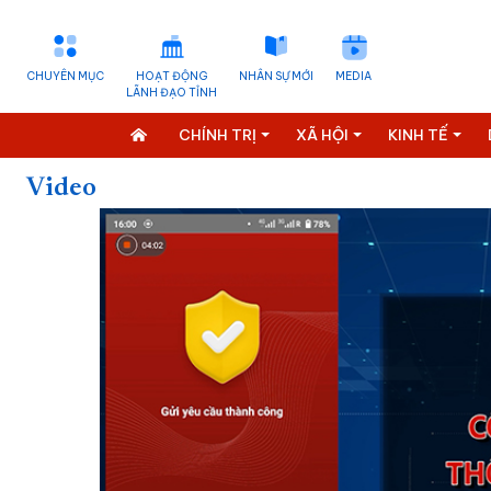
CHUYÊN MỤC
HOẠT ĐỘNG
NHÂN SỰ MỚI
MEDIA
LÃNH ĐẠO TỈNH
CHÍNH TRỊ
XÃ HỘI
KINH TẾ
Video