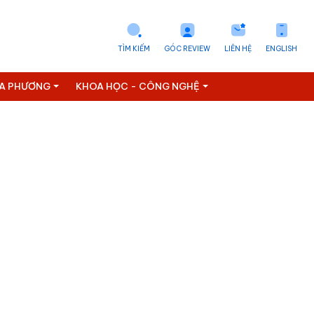
TÌM KIẾM
GÓC REVIEW
LIÊN HỆ
ENGLISH
ỊA PHƯƠNG
KHOA HỌC - CÔNG NGHỆ