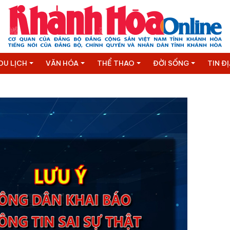
DU LỊCH
VĂN HÓA
THỂ THAO
ĐỜI SỐNG
TIN Đ