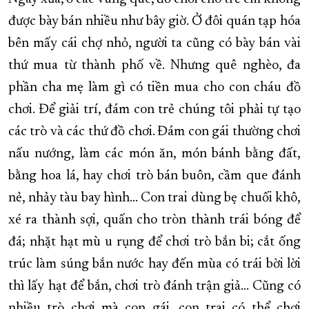
được bày bán nhiều như bây giờ. Ở đôi quán tạp hóa
bên mấy cái chợ nhỏ, người ta cũng có bày bán vài
thứ mua từ thành phố về. Nhưng quê nghèo, đa
phần cha mẹ làm gì có tiền mua cho con cháu đồ
chơi. Để giải trí, đám con trẻ chúng tôi phải tự tạo
các trò và các thứ đồ chơi. Đám con gái thường chơi
nấu nướng, làm các món ăn, món bánh bằng đất,
bằng hoa lá, hay chơi trò bán buôn, cầm que đánh
nẻ, nhảy tàu bay hình… Con trai dùng bẹ chuối khô,
xé ra thành sợi, quấn cho tròn thành trái bóng để
đá; nhặt hạt mù u rụng để chơi trò bắn bi; cắt ống
trúc làm súng bắn nước hay đến mùa có trái bời lời
thì lấy hạt để bắn, chơi trò đánh trận giả… Cũng có
nhiều trò chơi mà con gái, con trai có thể chơi