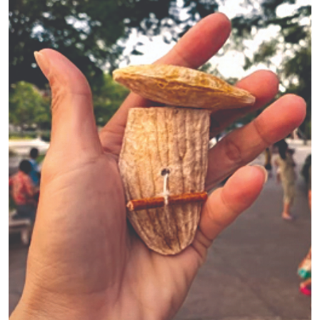
XÂY DỰNG KHÁNH HÒA TRỞ THÀNH THÀNH PHỐ TRỰC THUỘC 
ĐẠI HỘI ĐẢNG CÁC CẤP
TRANG CHỦ
VỀ BÁO KHÁNH HÒA