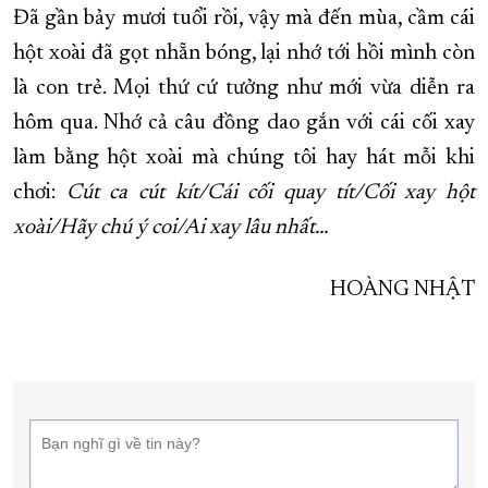
Đã gần bảy mươi tuổi rồi, vậy mà đến mùa, cầm cái
hột xoài đã gọt nhẵn bóng, lại nhớ tới hồi mình còn
là con trẻ. Mọi thứ cứ tưởng như mới vừa diễn ra
hôm qua. Nhớ cả câu đồng dao gắn với cái cối xay
làm bằng hột xoài mà chúng tôi hay hát mỗi khi
chơi:
Cút ca cút kít/Cái cối quay tít/Cối xay hột
xoài/Hãy chú ý coi/Ai xay lâu nhất…
HOÀNG NHẬT