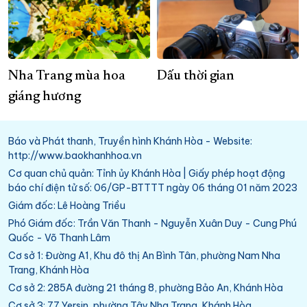
Nha Trang mùa hoa
Dấu thời gian
giáng hương
Báo và Phát thanh, Truyền hình Khánh Hòa - Website:
http://www.baokhanhhoa.vn
Cơ quan chủ quản: Tỉnh ủy Khánh Hòa | Giấy phép hoạt động
báo chí điện tử số: 06/GP-BTTTT ngày 06 tháng 01 năm 2023
Giám đốc: Lê Hoàng Triều
Phó Giám đốc: Trần Văn Thanh - Nguyễn Xuân Duy - Cung Phú
Quốc - Võ Thanh Lâm
Cơ sở 1: Đường A1, Khu đô thị An Bình Tân, phường Nam Nha
Trang, Khánh Hòa
Cơ sở 2: 285A đường 21 tháng 8, phường Bảo An, Khánh Hòa
Cơ sở 3: 77 Yersin, phường Tây Nha Trang, Khánh Hòa