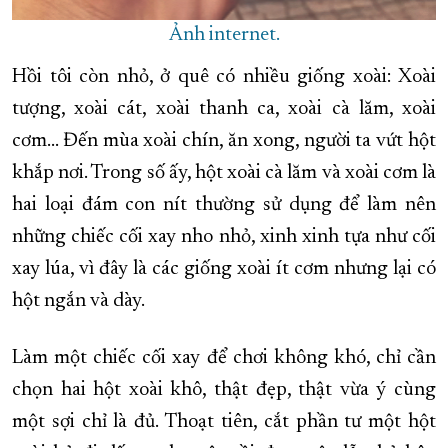
Ảnh internet.
Hồi tôi còn nhỏ, ở quê có nhiều giống xoài: Xoài
tượng, xoài cát, xoài thanh ca, xoài cà lăm, xoài
cơm… Đến mùa xoài chín, ăn xong, người ta vứt hột
khắp nơi. Trong số ấy, hột xoài cà lăm và xoài cơm là
hai loại đám con nít thường sử dụng để làm nên
những chiếc cối xay nho nhỏ, xinh xinh tựa như cối
xay lúa, vì đây là các giống xoài ít cơm nhưng lại có
hột ngắn và dày.
Làm một chiếc cối xay để chơi không khó, chỉ cần
chọn hai hột xoài khô, thật đẹp, thật vừa ý cùng
một sợi chỉ là đủ. Thoạt tiên, cắt phần tư một hột