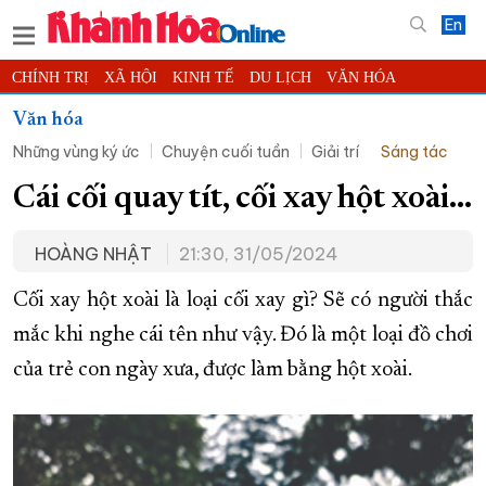
En
CHÍNH TRỊ
XÃ HỘI
KINH TẾ
DU LỊCH
VĂN HÓA
THỂ THAO
ĐỜI SỐNG
TIN ĐỊA PHƯƠNG
Văn hóa
Những vùng ký ức
Chuyện cuối tuần
Giải trí
Sáng tác
KHOA HỌC - CÔNG NGHỆ
PHÁP LUẬT
BẠN ĐỌC
PHÓNG SỰ
THẾ GIỚI
MULTIMEDIA
VIDEO
ĐỌC BÁO ONLINE
Cái cối quay tít, cối xay hột xoài…
PODCAST
THÔNG TIN - QUẢNG CÁO
HOÀNG NHẬT
21:30, 31/05/2024
QUY HOẠCH TỈNH KHÁNH HÒA
Cối xay hột xoài là loại cối xay gì? Sẽ có người thắc
TRƯỜNG SA BIỂN ĐẢO QUÊ HƯƠNG
mắc khi nghe cái tên như vậy. Đó là một loại đồ chơi
CHUNG TAY CẢI CÁCH HÀNH CHÍNH
của trẻ con ngày xưa, được làm bằng hột xoài.
XÂY DỰNG NÔNG THÔN MỚI
LỊCH CẮT ĐIỆN
TÀU - XE - MÁY BAY
KỶ NIỆM 370 NĂM XÂY DỰNG VÀ PHÁT TRIỂN TỈNH KHÁNH HÒA
KHOẢNH KHẮC ĐẸP XỨ TRẦM