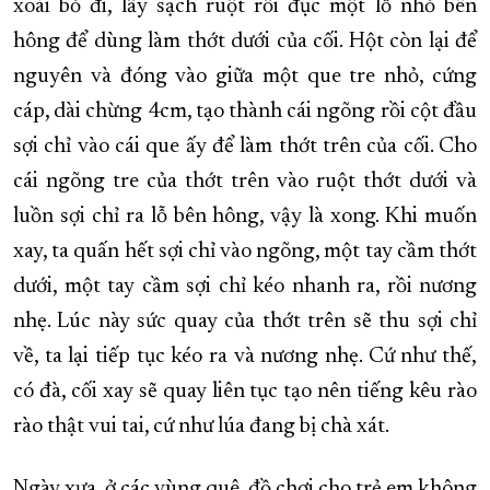
xoài bỏ đi, lấy sạch ruột rồi đục một lỗ nhỏ bên
hông để dùng làm thớt dưới của cối. Hột còn lại để
nguyên và đóng vào giữa một que tre nhỏ, cứng
cáp, dài chừng 4cm, tạo thành cái ngõng rồi cột đầu
sợi chỉ vào cái que ấy để làm thớt trên của cối. Cho
cái ngõng tre của thớt trên vào ruột thớt dưới và
luồn sợi chỉ ra lỗ bên hông, vậy là xong. Khi muốn
xay, ta quấn hết sợi chỉ vào ngõng, một tay cầm thớt
dưới, một tay cầm sợi chỉ kéo nhanh ra, rồi nương
nhẹ. Lúc này sức quay của thớt trên sẽ thu sợi chỉ
về, ta lại tiếp tục kéo ra và nương nhẹ. Cứ như thế,
có đà, cối xay sẽ quay liên tục tạo nên tiếng kêu rào
rào thật vui tai, cứ như lúa đang bị chà xát.
Ngày xưa, ở các vùng quê, đồ chơi cho trẻ em không