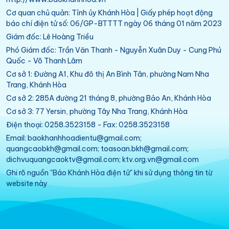
Cơ quan chủ quản: Tỉnh ủy Khánh Hòa | Giấy phép hoạt động
báo chí điện tử số: 06/GP-BTTTT ngày 06 tháng 01 năm 2023
Giám đốc: Lê Hoàng Triều
Phó Giám đốc: Trần Văn Thanh - Nguyễn Xuân Duy - Cung Phú
Quốc - Võ Thanh Lâm
Cơ sở 1: Đường A1, Khu đô thị An Bình Tân, phường Nam Nha
Trang, Khánh Hòa
Cơ sở 2: 285A đường 21 tháng 8, phường Bảo An, Khánh Hòa
Cơ sở 3: 77 Yersin, phường Tây Nha Trang, Khánh Hòa
Điện thoại: 0258.3523158 - Fax: 0258.3523158
Email: baokhanhhoadientu@gmail.com;
quangcaobkh@gmail.com; toasoan.bkh@gmail.com;
dichvuquangcaoktv@gmail.com; ktv.org.vn@gmail.com
Ghi rõ nguồn "Báo Khánh Hòa điện tử" khi sử dụng thông tin từ
website này