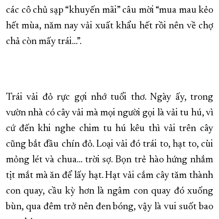
các cô chủ sạp “khuyến mãi” câu mời “mua mau kẻo
XÂY DỰNG KHÁNH HÒA TRỞ THÀNH THÀNH PHỐ TRỰC THUỘC 
hết mùa, năm nay vải xuất khẩu hết rồi nên về chợ
ĐẠI HỘI ĐẢNG CÁC CẤP
TRANG CHỦ
VỀ BÁO KHÁNH HÒA
chả còn mấy trái…”.
Trái vải đỏ rực gợi nhớ tuổi thơ. Ngày ấy, trong
vườn nhà có cây vải mà mọi người gọi là vải tu hú, vì
cứ đến khi nghe chim tu hú kêu thì vải trên cây
cũng bắt đầu chín đỏ. Loại vải đó trái to, hạt to, cùi
mỏng lét và chua… trời sợ. Bọn trẻ hào hứng nhắm
tịt mắt mà ăn để lấy hạt. Hạt vải cắm cây tăm thành
con quay, cầu kỳ hơn là ngâm con quay đó xuống
bùn, qua đêm trở nên đen bóng, vậy là vui suốt bao