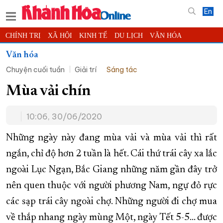
En
CHÍNH TRỊ
XÃ HỘI
KINH TẾ
DU LỊCH
VĂN HÓA
THỂ THAO
ĐỜI SỐNG
TIN ĐỊA PHƯƠNG
Văn hóa
Chuyện cuối tuần
Giải trí
Sáng tác
KHOA HỌC - CÔNG NGHỆ
PHÁP LUẬT
BẠN ĐỌC
PHÓNG SỰ
THẾ GIỚI
MULTIMEDIA
VIDEO
ĐỌC BÁO ONLINE
Mùa vải chín
PODCAST
THÔNG TIN - QUẢNG CÁO
10:06, 30/06/2020
QUY HOẠCH TỈNH KHÁNH HÒA
Những ngày này đang mùa vải và mùa vải thì rất
TRƯỜNG SA BIỂN ĐẢO QUÊ HƯƠNG
ngắn, chỉ độ hơn 2 tuần là hết. Cái thứ trái cây xa lắc
CHUNG TAY CẢI CÁCH HÀNH CHÍNH
ngoài Lục Ngạn, Bắc Giang những năm gần đây trở
XÂY DỰNG NÔNG THÔN MỚI
LỊCH CẮT ĐIỆN
nên quen thuộc với người phương Nam, ngự đỏ rực
TÀU - XE - MÁY BAY
các sạp trái cây ngoài chợ. Những người đi chợ mua
KỶ NIỆM 370 NĂM XÂY DỰNG VÀ PHÁT TRIỂN TỈNH KHÁNH HÒA
về thắp nhang ngày mùng Một, ngày Tết 5-5… được
KHOẢNH KHẮC ĐẸP XỨ TRẦM