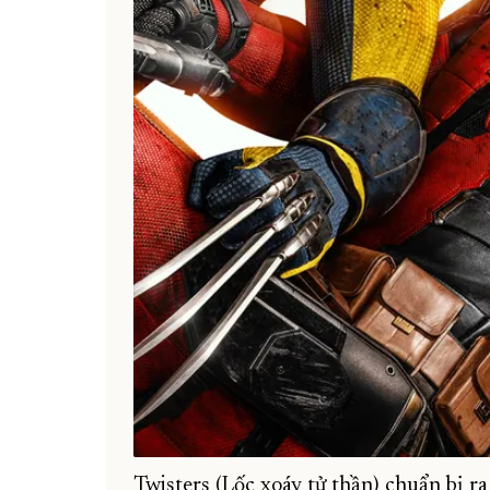
Twisters (Lốc xoáy tử thần) chuẩn bị r