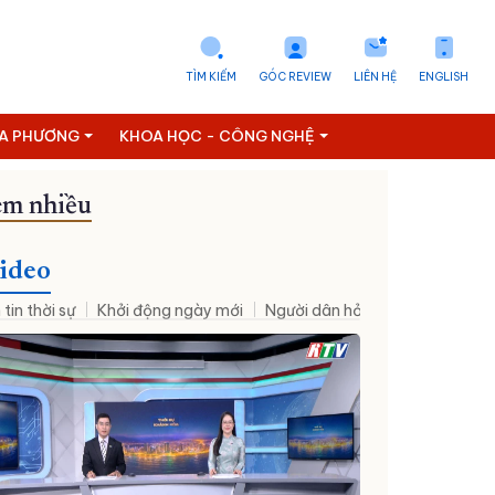
TÌM KIẾM
GÓC REVIEW
LIÊN HỆ
ENGLISH
ỊA PHƯƠNG
KHOA HỌC - CÔNG NGHỆ
m nhiều
ideo
 tin thời sự
Khởi động ngày mới
Người dân hỏi – Cơ quan nhà nư