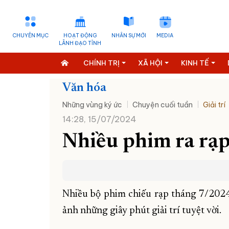
CHUYÊN MỤC
HOẠT ĐỘNG
NHÂN SỰ MỚI
MEDIA
LÃNH ĐẠO TỈNH
CHÍNH TRỊ
XÃ HỘI
KINH TẾ
Văn hóa
Những vùng ký ức
Chuyện cuối tuần
Giải trí
14:28, 15/07/2024
Nhiều phim ra rạp
Nhiều bộ phim chiếu rạp tháng 7/2024
ảnh những giây phút giải trí tuyệt vời.