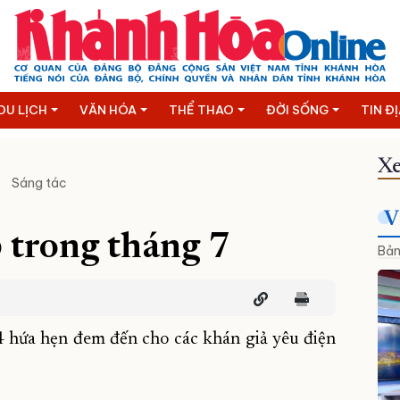
DU LỊCH
VĂN HÓA
THỂ THAO
ĐỜI SỐNG
TIN Đ
Xe
Sáng tác
V
 trong tháng 7
Bản
 hứa hẹn đem đến cho các khán giả yêu điện