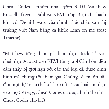
Cheat Codes - nhóm nhạc gồm 3 DJ Matthew
XÂY DỰNG KHÁNH HÒA TRỞ THÀNH THÀNH PHỐ TRỰC THUỘC 
Russell, Trevor Dahl và KEVI từng đoạt đĩa bạch
ĐẠI HỘI ĐẢNG CÁC CẤP
TRANG CHỦ
VỀ BÁO KHÁNH HÒA
kim với Demi Lovato vừa chính thức chào sân thị
trường Việt Nam bằng ca khúc Lean on me (feat
Tinashe).
“Matthew từng tham gia ban nhạc Rock, Trevor
chơi nhạc Acoustic và KEVI từng rap! Cả nhóm đều
cảm thấy bị giới hạn bởi các thể loại đã được định
hình mà chúng tôi tham gia. Chúng tôi muốn bắt
đầu một dự án có thể kết hợp tất cả các loại âm nhạc
vào một! Vì vậy, Cheat Codes đã được hình thành” -
Cheat Codes cho biết.