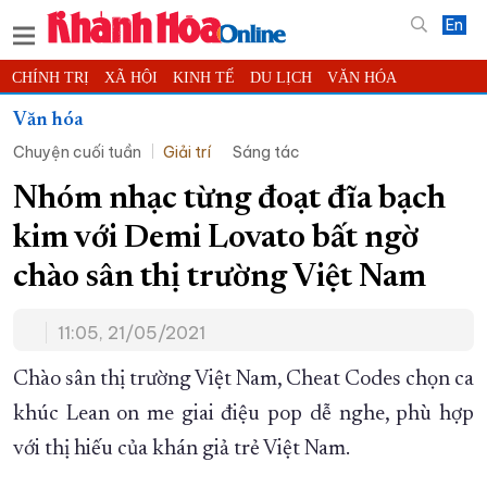
En
CHÍNH TRỊ
XÃ HỘI
KINH TẾ
DU LỊCH
VĂN HÓA
THỂ THAO
ĐỜI SỐNG
TIN ĐỊA PHƯƠNG
Văn hóa
Chuyện cuối tuần
Giải trí
Sáng tác
KHOA HỌC - CÔNG NGHỆ
PHÁP LUẬT
BẠN ĐỌC
PHÓNG SỰ
THẾ GIỚI
MULTIMEDIA
VIDEO
ĐỌC BÁO ONLINE
Nhóm nhạc từng đoạt đĩa bạch
PODCAST
THÔNG TIN - QUẢNG CÁO
kim với Demi Lovato bất ngờ
QUY HOẠCH TỈNH KHÁNH HÒA
chào sân thị trường Việt Nam
TRƯỜNG SA BIỂN ĐẢO QUÊ HƯƠNG
11:05, 21/05/2021
CHUNG TAY CẢI CÁCH HÀNH CHÍNH
XÂY DỰNG NÔNG THÔN MỚI
LỊCH CẮT ĐIỆN
Chào sân thị trường Việt Nam, Cheat Codes chọn ca
TÀU - XE - MÁY BAY
khúc Lean on me giai điệu pop dễ nghe, phù hợp
với thị hiếu của khán giả trẻ Việt Nam.
KỶ NIỆM 370 NĂM XÂY DỰNG VÀ PHÁT TRIỂN TỈNH KHÁNH HÒA
KHOẢNH KHẮC ĐẸP XỨ TRẦM