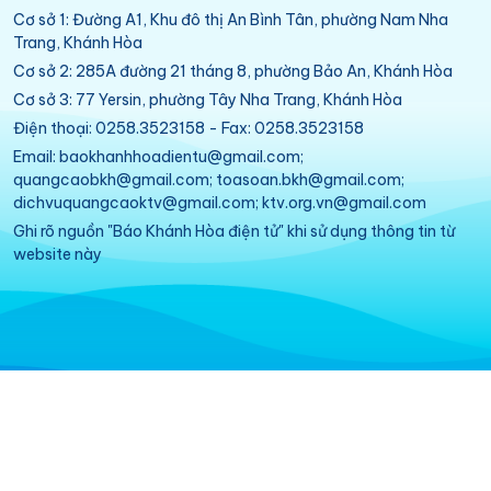
Cơ sở 1: Đường A1, Khu đô thị An Bình Tân, phường Nam Nha
Trang, Khánh Hòa
Cơ sở 2: 285A đường 21 tháng 8, phường Bảo An, Khánh Hòa
Cơ sở 3: 77 Yersin, phường Tây Nha Trang, Khánh Hòa
Điện thoại: 0258.3523158 - Fax: 0258.3523158
Email: baokhanhhoadientu@gmail.com;
quangcaobkh@gmail.com; toasoan.bkh@gmail.com;
dichvuquangcaoktv@gmail.com; ktv.org.vn@gmail.com
Ghi rõ nguồn "Báo Khánh Hòa điện tử" khi sử dụng thông tin từ
website này