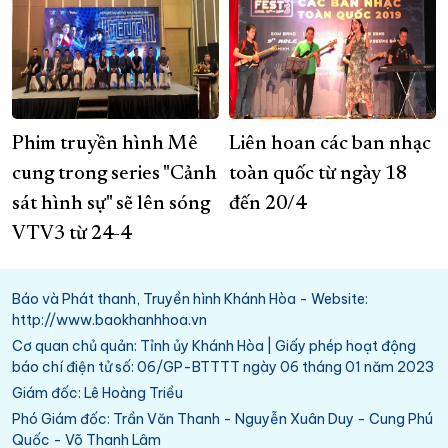
Phim truyền hình Mê
Liên hoan các ban nhạc
cung trong series "Cảnh
toàn quốc từ ngày 18
sát hình sự" sẽ lên sóng
đến 20/4
VTV3 từ 24-4
Báo và Phát thanh, Truyền hình Khánh Hòa - Website:
http://www.baokhanhhoa.vn
Cơ quan chủ quản: Tỉnh ủy Khánh Hòa | Giấy phép hoạt động
báo chí điện tử số: 06/GP-BTTTT ngày 06 tháng 01 năm 2023
Giám đốc: Lê Hoàng Triều
Phó Giám đốc: Trần Văn Thanh - Nguyễn Xuân Duy - Cung Phú
Quốc - Võ Thanh Lâm