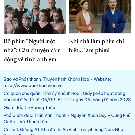
Bộ phim “Người một
Khi nhà làm phim chỉ
nhà”: Câu chuyện cảm
biết... làm phim!
động về tình anh em
Báo và Phát thanh, Truyền hình Khánh Hòa - Website:
http://www.baokhanhhoa.vn
Cơ quan chủ quản: Tỉnh ủy Khánh Hòa | Giấy phép hoạt động
báo chí điện tử số: 06/GP-BTTTT ngày 06 tháng 01 năm 2023
Giám đốc: Lê Hoàng Triều
Phó Giám đốc: Trần Văn Thanh - Nguyễn Xuân Duy - Cung Phú
Quốc - Võ Thanh Lâm
Cơ sở 1: Đường A1, Khu đô thị An Bình Tân, phường Nam Nha