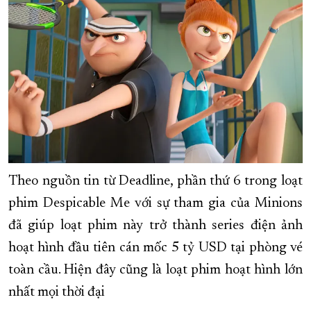
XÂY DỰNG KHÁNH HÒA TRỞ THÀNH THÀNH PHỐ TRỰC THUỘC 
ĐẠI HỘI ĐẢNG CÁC CẤP
TRANG CHỦ
VỀ BÁO KHÁNH HÒA
Theo nguồn tin từ Deadline, phần thứ 6 trong loạt
phim Despicable Me với sự tham gia của Minions
đã giúp loạt phim này trở thành series điện ảnh
hoạt hình đầu tiên cán mốc 5 tỷ USD tại phòng vé
toàn cầu. Hiện đây cũng là loạt phim hoạt hình lớn
nhất mọi thời đại