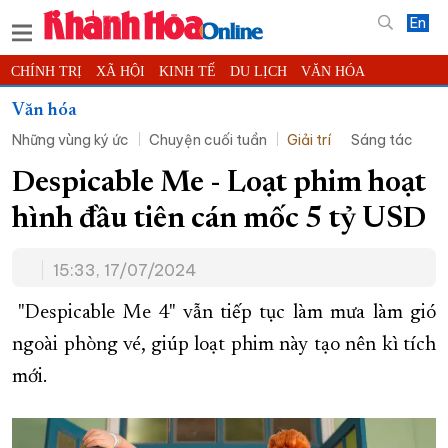
En
CHÍNH TRỊ
XÃ HỘI
KINH TẾ
DU LỊCH
VĂN HÓA
THỂ THAO
ĐỜI SỐNG
TIN ĐỊA PHƯƠNG
Văn hóa
Những vùng ký ức
Chuyện cuối tuần
Giải trí
Sáng tác
KHOA HỌC - CÔNG NGHỆ
PHÁP LUẬT
BẠN ĐỌC
PHÓNG SỰ
THẾ GIỚI
MULTIMEDIA
VIDEO
ĐỌC BÁO ONLINE
Despicable Me - Loạt phim hoạt
PODCAST
THÔNG TIN - QUẢNG CÁO
hình đầu tiên cán mốc 5 tỷ USD
QUY HOẠCH TỈNH KHÁNH HÒA
15:33, 17/07/2024
TRƯỜNG SA BIỂN ĐẢO QUÊ HƯƠNG
CHUNG TAY CẢI CÁCH HÀNH CHÍNH
"Despicable Me 4" vẫn tiếp tục làm mưa làm gió
ngoài phòng vé, giúp loạt phim này tạo nên kì tích
XÂY DỰNG NÔNG THÔN MỚI
LỊCH CẮT ĐIỆN
mới.
TÀU - XE - MÁY BAY
KỶ NIỆM 370 NĂM XÂY DỰNG VÀ PHÁT TRIỂN TỈNH KHÁNH HÒA
KHOẢNH KHẮC ĐẸP XỨ TRẦM