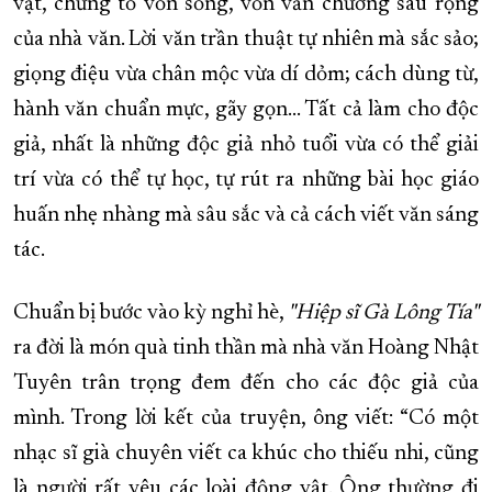
vật, chứng tỏ vốn sống, vốn văn chương sâu rộng
của nhà văn. Lời văn trần thuật tự nhiên mà sắc sảo;
giọng điệu vừa chân mộc vừa dí dỏm; cách dùng từ,
hành văn chuẩn mực, gãy gọn... Tất cả làm cho độc
giả, nhất là những độc giả nhỏ tuổi vừa có thể giải
trí vừa có thể tự học, tự rút ra những bài học giáo
huấn nhẹ nhàng mà sâu sắc và cả cách viết văn sáng
tác.
Chuẩn bị bước vào kỳ nghỉ hè,
"Hiệp sĩ Gà Lông Tía"
ra đời là món quà tinh thần mà nhà văn Hoàng Nhật
Tuyên trân trọng đem đến cho các độc giả của
mình. Trong lời kết của truyện, ông viết: “Có một
nhạc sĩ già chuyên viết ca khúc cho thiếu nhi, cũng
là người rất yêu các loài động vật. Ông thường đi