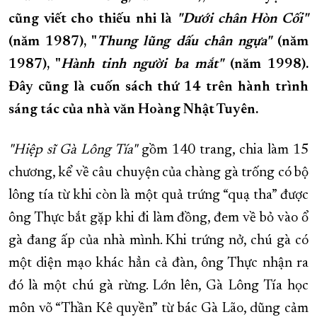
cũng viết cho thiếu nhi là
"Dưới chân Hòn Cối"
XÂY DỰNG KHÁNH HÒA TRỞ THÀNH THÀNH PHỐ TRỰC THUỘC 
(năm 1987), "
Thung lũng dấu chân ngựa"
(năm
ĐẠI HỘI ĐẢNG CÁC CẤP
TRANG CHỦ
VỀ BÁO KHÁNH HÒA
1987), "
Hành tinh người ba mắt"
(năm 1998).
Đây cũng là cuốn sách thứ 14 trên hành trình
sáng tác của nhà văn Hoàng Nhật Tuyên.
"Hiệp sĩ Gà Lông Tía"
gồm 140 trang, chia làm 15
chương, kể về câu chuyện của chàng gà trống có bộ
lông tía từ khi còn là một quả trứng “quạ tha” được
ông Thực bắt gặp khi đi làm đồng, đem về bỏ vào ổ
gà đang ấp của nhà mình. Khi trứng nở, chú gà có
một diện mạo khác hẳn cả đàn, ông Thực nhận ra
đó là một chú gà rừng. Lớn lên, Gà Lông Tía học
môn võ “Thần Kê quyền” từ bác Gà Lão, dũng cảm