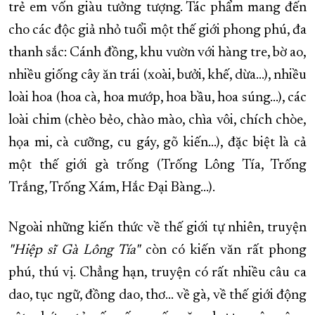
trẻ em vốn giàu tưởng tượng. Tác phẩm mang đến
cho các độc giả nhỏ tuổi một thế giới phong phú, đa
thanh sắc: Cánh đồng, khu vườn với hàng tre, bờ ao,
nhiều giống cây ăn trái (xoài, bưởi, khế, dừa...), nhiều
loài hoa (hoa cà, hoa mướp, hoa bầu, hoa súng...), các
loài chim (chèo bẻo, chào mào, chìa vôi, chích chòe,
họa mi, cà cưỡng, cu gáy, gõ kiến...), đặc biệt là cả
một thế giới gà trống (Trống Lông Tía, Trống
Trắng, Trống Xám, Hắc Đại Bàng...).
Ngoài những kiến thức về thế giới tự nhiên, truyện
"Hiệp sĩ Gà Lông Tía"
còn có kiến văn rất phong
phú, thú vị. Chẳng hạn, truyện có rất nhiều câu ca
dao, tục ngữ, đồng dao, thơ... về gà, về thế giới động