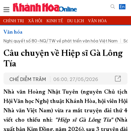
En
CHÍNH TRỊ
XÃ HỘI
KINH TẾ
DU LỊCH
VĂN HÓA
THỂ THAO
ĐỜI SỐNG
TIN ĐỊA PHƯƠNG
Văn hóa
Nghị quyết số 80-NQ/TW về phát triển văn hóa Việt Nam
Sán
KHOA HỌC - CÔNG NGHỆ
PHÁP LUẬT
BẠN ĐỌC
PHÓNG SỰ
THẾ GIỚI
MULTIMEDIA
VIDEO
ĐỌC BÁO ONLINE
Câu chuyện về Hiệp sĩ Gà Lông
PODCAST
THÔNG TIN - QUẢNG CÁO
Tía
QUY HOẠCH TỈNH KHÁNH HÒA
CHẾ DIỄM TRÂM
06:00, 27/05/2026
TRƯỜNG SA BIỂN ĐẢO QUÊ HƯƠNG
CHUNG TAY CẢI CÁCH HÀNH CHÍNH
Nhà văn Hoàng Nhật Tuyên (nguyên Chủ tịch
XÂY DỰNG NÔNG THÔN MỚI
LỊCH CẮT ĐIỆN
Hội Văn học Nghệ thuật Khánh Hòa, hội viên Hội
Nhà văn Việt Nam) vừa ra mắt truyện dài thứ 4
TÀU - XE - MÁY BAY
viết cho thiếu nhi:
"Hiệp sĩ Gà Lông Tía"
(Nhà
KỶ NIỆM 370 NĂM XÂY DỰNG VÀ PHÁT TRIỂN TỈNH KHÁNH HÒA
xuất bản Kim Đồng, năm 2026), sau 3 truyện dài
KHOẢNH KHẮC ĐẸP XỨ TRẦM