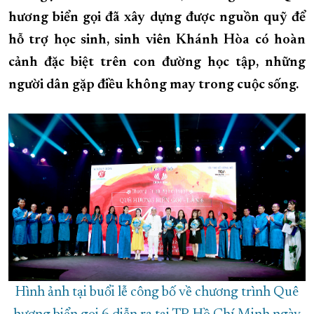
hương biển gọi đã xây dựng được nguồn quỹ để
XÂY DỰNG KHÁNH HÒA TRỞ THÀNH THÀNH PHỐ TRỰC THUỘC 
hỗ trợ học sinh, sinh viên Khánh Hòa có hoàn
ĐẠI HỘI ĐẢNG CÁC CẤP
TRANG CHỦ
VỀ BÁO KHÁNH HÒA
cảnh đặc biệt trên con đường học tập, những
người dân gặp điều không may trong cuộc sống.
Hình ảnh tại buổi lễ công bố về chương trình Quê