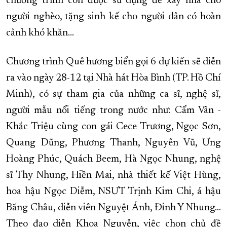
chương trình còn được sử dụng để xây nhà cho
người nghèo, tặng sinh kế cho người dân có hoàn
cảnh khó khăn…
Chương trình Quê hương biển gọi 6 dự kiến sẽ diễn
ra vào ngày 28-12 tại Nhà hát Hòa Bình (TP. Hồ Chí
Minh), có sự tham gia của những ca sĩ, nghệ sĩ,
người mẫu nổi tiếng trong nước như: Cẩm Vân -
Khắc Triệu cùng con gái Cece Trương, Ngọc Sơn,
Quang Dũng, Phương Thanh, Nguyên Vũ, Ưng
Hoàng Phúc, Quách Beem, Hà Ngọc Nhung, nghệ
sĩ Thy Nhung, Hiền Mai, nhà thiết kế Việt Hùng,
hoa hậu Ngọc Diễm, NSƯT Trịnh Kim Chi, á hậu
Băng Châu, diễn viên Nguyệt Ánh, Đinh Y Nhung…
Theo đạo diễn Khoa Nguyễn, việc chọn chủ đề