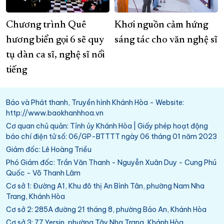
Chương trình Quê
Khơi nguồn cảm hứng
hương biển gọi 6 sẽ quy
sáng tác cho văn nghệ sĩ
tụ dàn ca sĩ, nghệ sĩ nổi
tiếng
Báo và Phát thanh, Truyền hình Khánh Hòa - Website:
http://www.baokhanhhoa.vn
Cơ quan chủ quản: Tỉnh ủy Khánh Hòa | Giấy phép hoạt động
báo chí điện tử số: 06/GP-BTTTT ngày 06 tháng 01 năm 2023
Giám đốc: Lê Hoàng Triều
Phó Giám đốc: Trần Văn Thanh - Nguyễn Xuân Duy - Cung Phú
Quốc - Võ Thanh Lâm
Cơ sở 1: Đường A1, Khu đô thị An Bình Tân, phường Nam Nha
Trang, Khánh Hòa
Cơ sở 2: 285A đường 21 tháng 8, phường Bảo An, Khánh Hòa
Cơ sở 3: 77 Yersin, phường Tây Nha Trang, Khánh Hòa