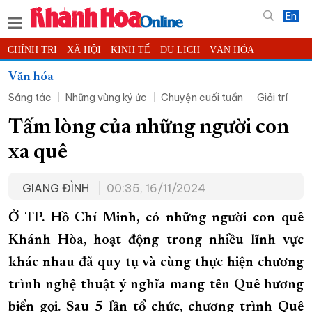
En
CHÍNH TRỊ
XÃ HỘI
KINH TẾ
DU LỊCH
VĂN HÓA
THỂ THAO
ĐỜI SỐNG
TIN ĐỊA PHƯƠNG
Văn hóa
Sáng tác
Những vùng ký ức
Chuyện cuối tuần
Giải trí
KHOA HỌC - CÔNG NGHỆ
PHÁP LUẬT
BẠN ĐỌC
PHÓNG SỰ
THẾ GIỚI
MULTIMEDIA
VIDEO
ĐỌC BÁO ONLINE
Tấm lòng của những người con
PODCAST
THÔNG TIN - QUẢNG CÁO
xa quê
QUY HOẠCH TỈNH KHÁNH HÒA
GIANG ĐÌNH
00:35, 16/11/2024
TRƯỜNG SA BIỂN ĐẢO QUÊ HƯƠNG
CHUNG TAY CẢI CÁCH HÀNH CHÍNH
Ở TP. Hồ Chí Minh, có những người con quê
Khánh Hòa, hoạt động trong nhiều lĩnh vực
XÂY DỰNG NÔNG THÔN MỚI
LỊCH CẮT ĐIỆN
khác nhau đã quy tụ và cùng thực hiện chương
TÀU - XE - MÁY BAY
trình nghệ thuật ý nghĩa mang tên Quê hương
KỶ NIỆM 370 NĂM XÂY DỰNG VÀ PHÁT TRIỂN TỈNH KHÁNH HÒA
biển gọi. Sau 5 lần tổ chức, chương trình Quê
KHOẢNH KHẮC ĐẸP XỨ TRẦM