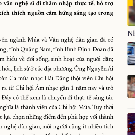
o văn nghệ sĩ đi thâm nhập thực tế, hỗ trợ
, kích thích nguồn cảm hứng sáng tạo trong
Nh
uyên ngành Múa và Văn nghệ dân gian đã có
Nẵng, tỉnh Quảng Nam, tỉnh Bình Định. Đoàn đã
m hiểu về đời sống, sinh hoạt của người dân;
ăn hóa, lịch sử ở các địa phương. Ông Nguyễn Ái
àn Ca múa nhạc Hải Đăng (hội viên Chi hội
 ra từ Chi hội Âm nhạc gần 1 năm nay và trở
 Đây có thể xem là chuyến đi thực tế sáng tác
 nghĩa là thành viên của Chi hội Múa. Tuy thời
iệc lựa chọn những điểm đến phù hợp với thành
 nghệ dân gian, mỗi người cũng ít nhiều tích