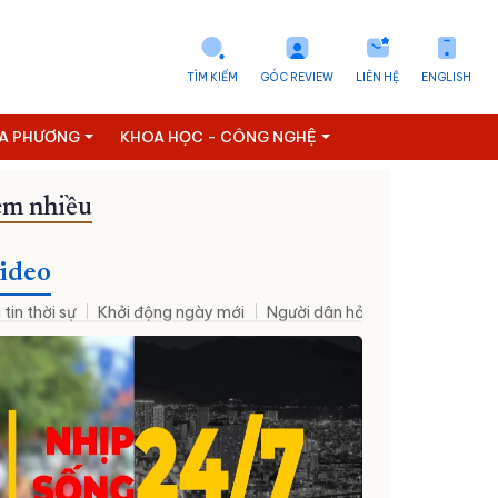
TÌM KIẾM
GÓC REVIEW
LIÊN HỆ
ENGLISH
ỊA PHƯƠNG
KHOA HỌC - CÔNG NGHỆ
m nhiều
ideo
 tin thời sự
Khởi động ngày mới
Người dân hỏi – Cơ quan nhà nư