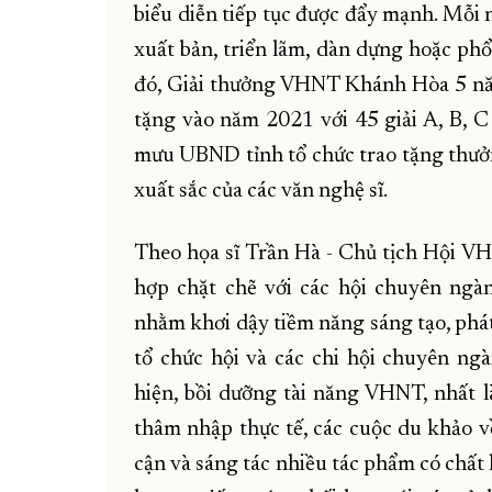
biểu diễn tiếp tục được đẩy mạnh. Mỗi 
xuất bản, triển lãm, dàn dựng hoặc phổ
đó, Giải thưởng VHNT Khánh Hòa 5 năm
tặng vào năm 2021 với 45 giải A, B, 
mưu UBND tỉnh tổ chức trao tặng thư
xuất sắc của các văn nghệ sĩ.
Theo họa sĩ Trần Hà - Chủ tịch Hội VHN
hợp chặt chẽ với các hội chuyên ng
nhằm khơi dậy tiềm năng sáng tạo, phát
tổ chức hội và các chi hội chuyên ng
hiện, bồi dưỡng tài năng VHNT, nhất là
thâm nhập thực tế, các cuộc du khảo v
cận và sáng tác nhiều tác phẩm có chất