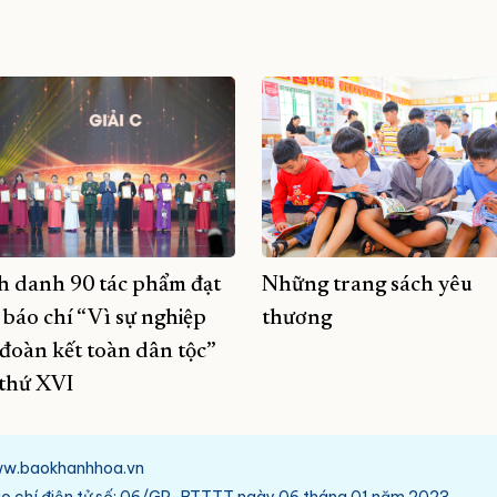
h danh 90 tác phẩm đạt
Những trang sách yêu
i báo chí “Vì sự nghiệp
thương
 đoàn kết toàn dân tộc”
 thứ XVI
/www.baokhanhhoa.vn