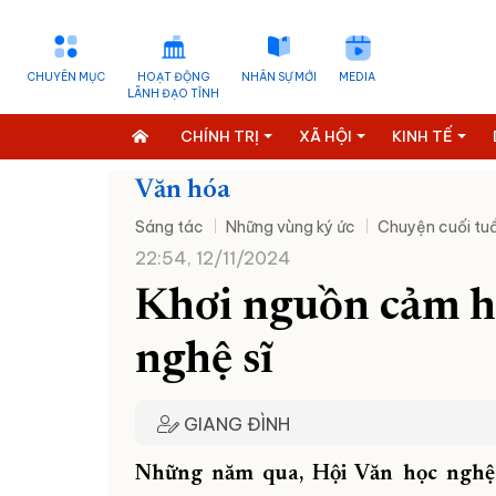
CHUYÊN MỤC
HOẠT ĐỘNG
NHÂN SỰ MỚI
MEDIA
LÃNH ĐẠO TỈNH
CHÍNH TRỊ
XÃ HỘI
KINH TẾ
Văn hóa
Sáng tác
Những vùng ký ức
Chuyện cuối tu
22:54, 12/11/2024
Khơi nguồn cảm h
nghệ sĩ
GIANG ĐÌNH
Những năm qua, Hội Văn học nghệ