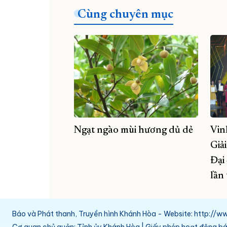
Cùng chuyên mục
Ngạt ngào mùi hương dủ dẻ
Vin
Giả
Đại
lần
Báo và Phát thanh, Truyền hình Khánh Hòa - Website: http:/