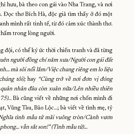
ỉ hưu, bà theo con gái vào Nha Trang, và nơi
. Đọc thơ Bích Hà, độc giả tìm thấy ở đó một
anh mình rất tinh tế, từ đó cảm xúc thành thơ.
hấm trong lòng người.
g đội, có thể ký ức thời chiến tranh và đã từng
quên người đồng chí năm xưa/Người con gái đất
h… mà sôi nổi lắm/Việc chung riêng em lo liệu
húng tôi);
hay
“Cùng trở về nơi đơn vị đóng
quân nhân đâu còn xuân nữa/Lên nhiều thiên
375)
… Bà cũng viết về những nơi chốn mình đi
ạt, Vũng Tàu, Bảo Lộc…; bà viết về tình mẹ, tỷ
Nghĩa tình mẫu tử mãi vuông tròn/Cành vươn
phong… vẫn sắt son!” (Tình mẫu tử)…