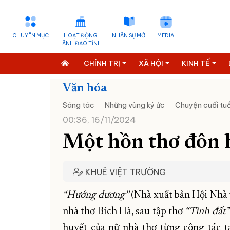
CHUYÊN MỤC
HOẠT ĐỘNG
NHÂN SỰ MỚI
MEDIA
LÃNH ĐẠO TỈNH
CHÍNH TRỊ
XÃ HỘI
KINH TẾ
Văn hóa
Sáng tác
Những vùng ký ức
Chuyện cuối tu
00:36, 16/11/2024
Một hồn thơ đôn 
KHUÊ VIỆT TRƯỜNG
“Hướng dương”
(Nhà xuất bản Hội Nhà 
nhà thơ Bích Hà, sau tập thơ
“Tình đất”
huyết của nữ nhà thơ từng công tác 