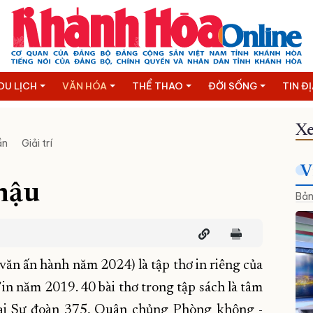
DU LỊCH
VĂN HÓA
THỂ THAO
ĐỜI SỐNG
TIN Đ
Xe
ần
Giải trí
V
hậu
Bản
văn ấn hành năm 2024) là tập thơ in riêng của
in năm 2019. 40 bài thơ trong tập sách là tâm
tại Sư đoàn 375, Quân chủng Phòng không -