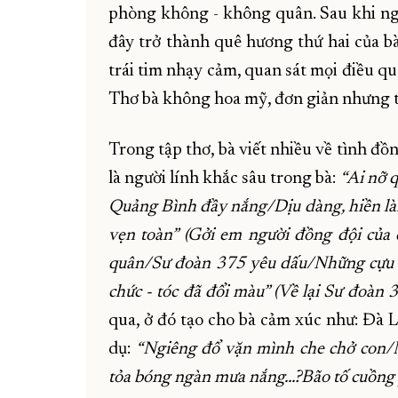
phòng không - không quân. Sau khi ngh
đây trở thành quê hương thứ hai của bà
trái tim nhạy cảm, quan sát mọi điều qu
Thơ bà không hoa mỹ, đơn giản nhưng t
Trong tập thơ, bà viết nhiều về tình đồn
là người lính khắc sâu trong bà:
“Ai nỡ 
Quảng Bình đầy nắng/Dịu dàng, hiền làn
vẹn toàn” (Gởi em người đồng đội của c
quân/Sư đoàn 375 yêu dấu/Những cựu 
chức - tóc đã đổi màu” (Về lại Sư đoàn 
qua, ở đó tạo cho bà cảm xúc như: Đà L
dụ:
“Ngiêng đổ vặn mình che chở con/
tỏa bóng ngàn mưa nắng…?Bão tố cuồng 