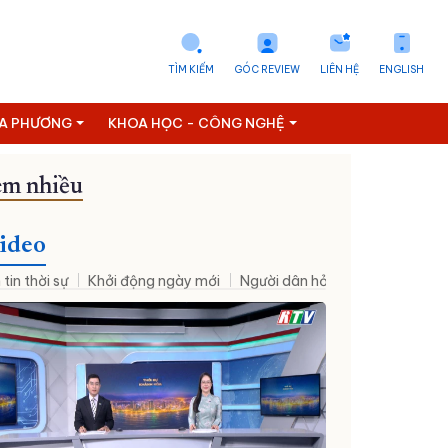
TÌM KIẾM
GÓC REVIEW
LIÊN HỆ
ENGLISH
ỊA PHƯƠNG
KHOA HỌC - CÔNG NGHỆ
m nhiều
ideo
 tin thời sự
Khởi động ngày mới
Người dân hỏi – Cơ quan nhà nư