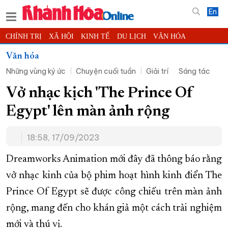
En
CHÍNH TRỊ
XÃ HỘI
KINH TẾ
DU LỊCH
VĂN HÓA
THỂ THAO
ĐỜI SỐNG
TIN ĐỊA PHƯƠNG
Văn hóa
Những vùng ký ức
Chuyện cuối tuần
Giải trí
Sáng tác
KHOA HỌC - CÔNG NGHỆ
PHÁP LUẬT
BẠN ĐỌC
PHÓNG SỰ
THẾ GIỚI
MULTIMEDIA
VIDEO
ĐỌC BÁO ONLINE
Vở nhạc kịch 'The Prince Of
PODCAST
THÔNG TIN - QUẢNG CÁO
Egypt' lên màn ảnh rộng
QUY HOẠCH TỈNH KHÁNH HÒA
18:58, 17/09/2023
TRƯỜNG SA BIỂN ĐẢO QUÊ HƯƠNG
CHUNG TAY CẢI CÁCH HÀNH CHÍNH
Dreamworks Animation mới đây đã thông báo rằng
vở nhạc kinh của bộ phim hoạt hình kinh điển The
XÂY DỰNG NÔNG THÔN MỚI
LỊCH CẮT ĐIỆN
Prince Of Egypt sẽ được công chiếu trên màn ảnh
TÀU - XE - MÁY BAY
rộng, mang đến cho khán giả một cách trải nghiệm
KỶ NIỆM 370 NĂM XÂY DỰNG VÀ PHÁT TRIỂN TỈNH KHÁNH HÒA
mới và thú vị.
KHOẢNH KHẮC ĐẸP XỨ TRẦM