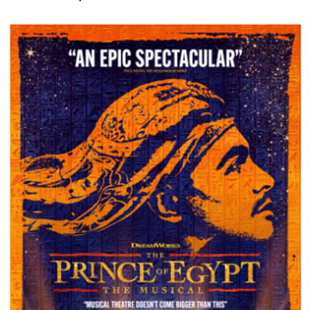
XÂY DỰNG KHÁNH HÒA TRỞ THÀNH THÀNH PHỐ TRỰC THUỘC 
ĐẠI HỘI ĐẢNG CÁC CẤP
TRANG CHỦ
VỀ BÁO KHÁNH HÒA