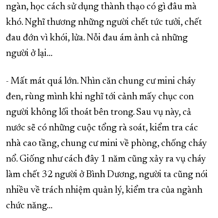
ngàn, học cách sử dụng thành thạo có gì đâu mà
XÂY DỰNG KHÁNH HÒA TRỞ THÀNH THÀNH PHỐ TRỰC THUỘC 
khó. Nghĩ thương những người chết tức tưởi, chết
ĐẠI HỘI ĐẢNG CÁC CẤP
TRANG CHỦ
VỀ BÁO KHÁNH HÒA
đau đớn vì khói, lửa. Nỗi đau ám ảnh cả những
người ở lại…
- Mất mát quá lớn. Nhìn căn chung cư mini cháy
đen, rùng mình khi nghĩ tới cảnh mấy chục con
người không lối thoát bên trong. Sau vụ này, cả
nước sẽ có những cuộc tổng rà soát, kiểm tra các
nhà cao tầng, chung cư mini về phòng, chống cháy
nổ. Giống như cách đây 1 năm cũng xảy ra vụ cháy
làm chết 32 người ở Bình Dương, người ta cũng nói
nhiều về trách nhiệm quản lý, kiểm tra của ngành
chức năng…