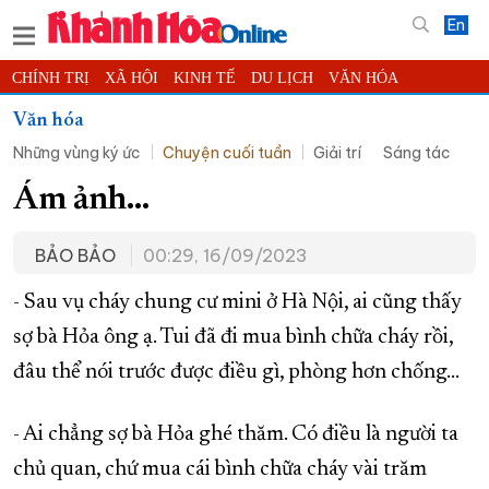
En
CHÍNH TRỊ
XÃ HỘI
KINH TẾ
DU LỊCH
VĂN HÓA
THỂ THAO
ĐỜI SỐNG
TIN ĐỊA PHƯƠNG
Văn hóa
Những vùng ký ức
Chuyện cuối tuần
Giải trí
Sáng tác
KHOA HỌC - CÔNG NGHỆ
PHÁP LUẬT
BẠN ĐỌC
PHÓNG SỰ
THẾ GIỚI
MULTIMEDIA
VIDEO
ĐỌC BÁO ONLINE
Ám ảnh…
PODCAST
THÔNG TIN - QUẢNG CÁO
BẢO BẢO
00:29, 16/09/2023
QUY HOẠCH TỈNH KHÁNH HÒA
- Sau vụ cháy chung cư mini ở Hà Nội, ai cũng thấy
TRƯỜNG SA BIỂN ĐẢO QUÊ HƯƠNG
sợ bà Hỏa ông ạ. Tui đã đi mua bình chữa cháy rồi,
CHUNG TAY CẢI CÁCH HÀNH CHÍNH
đâu thể nói trước được điều gì, phòng hơn chống…
XÂY DỰNG NÔNG THÔN MỚI
LỊCH CẮT ĐIỆN
TÀU - XE - MÁY BAY
- Ai chẳng sợ bà Hỏa ghé thăm. Có điều là người ta
KỶ NIỆM 370 NĂM XÂY DỰNG VÀ PHÁT TRIỂN TỈNH KHÁNH HÒA
chủ quan, chứ mua cái bình chữa cháy vài trăm
KHOẢNH KHẮC ĐẸP XỨ TRẦM