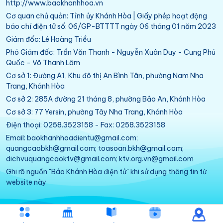
http://www.baokhanhhoa.vn
Cơ quan chủ quản: Tỉnh ủy Khánh Hòa | Giấy phép hoạt động
báo chí điện tử số: 06/GP-BTTTT ngày 06 tháng 01 năm 2023
Giám đốc: Lê Hoàng Triều
Phó Giám đốc: Trần Văn Thanh - Nguyễn Xuân Duy - Cung Phú
Quốc - Võ Thanh Lâm
Cơ sở 1: Đường A1, Khu đô thị An Bình Tân, phường Nam Nha
Trang, Khánh Hòa
Cơ sở 2: 285A đường 21 tháng 8, phường Bảo An, Khánh Hòa
Cơ sở 3: 77 Yersin, phường Tây Nha Trang, Khánh Hòa
Điện thoại: 0258.3523158 - Fax: 0258.3523158
Email: baokhanhhoadientu@gmail.com;
quangcaobkh@gmail.com; toasoan.bkh@gmail.com;
dichvuquangcaoktv@gmail.com; ktv.org.vn@gmail.com
Ghi rõ nguồn "Báo Khánh Hòa điện tử" khi sử dụng thông tin từ
website này