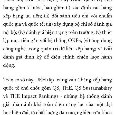
hạng gồm 7 bước, bao gồm: (i) xác định các bảng
xếp hạng ưu tiên; (ii) đối sánh tiêu chí với chuẩn
quốc gia và quốc tế; (iii) xây dựng bộ chỉ số đánh giá
nội bộ; (iv) đánh giá hiện trạng toàn trường; (v) thiết
lập mục tiêu gắn với hệ thống OKRs; (vi) ứng dụng
công nghệ trong quản trị dữ liệu xếp hạng; và (vii)
đánh giá định kỳ để điều chỉnh chiến lược hành
động.
Trên cơ sở này, UEH tập trung vào 4 bảng xếp hạng
quốc tế chủ chốt gồm QS, THE, QS Sustainability
và THE Impact Rankings - những hệ thống đánh
giá phản ánh khá toàn diện năng lực của một đại
học hiện đại, từ chất lượng đào tạo, nghiên cứu khoa