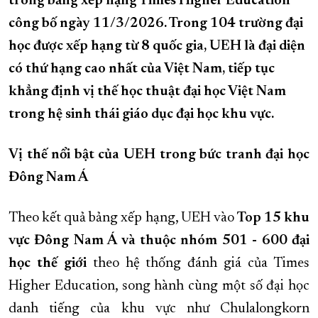
trong bảng xếp hạng Times Higher Education
công bố ngày 11/3/2026. Trong 104 trường đại
XÂY DỰNG KHÁNH HÒA TRỞ THÀNH THÀNH PHỐ TRỰC THUỘC 
học được xếp hạng từ 8 quốc gia, UEH là đại diện
ĐẠI HỘI ĐẢNG CÁC CẤP
TRANG CHỦ
VỀ BÁO KHÁNH HÒA
có thứ hạng cao nhất của Việt Nam, tiếp tục
khẳng định vị thế học thuật đại học Việt Nam
trong hệ sinh thái giáo dục đại học khu vực.
Vị thế nổi bật của UEH trong bức tranh đại học
Đông Nam Á
Theo kết quả bảng xếp hạng, UEH vào
Top 15 khu
vực Đông Nam Á và thuộc nhóm 501 - 600 đại
học thế giới
theo hệ thống đánh giá của Times
Higher Education, song hành cùng một số đại học
danh tiếng của khu vực như Chulalongkorn