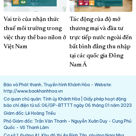
Vai trò của nhận thức
Tác động của độ mở
thuế môi trường trong
thương mại và đầu tư
việc thay thế bao nilon ở
trực tiếp nước ngoài đến
Việt Nam
bất bình đẳng thu nhập
tại các quốc gia Đông
Nam Á
Báo và Phát thanh, Truyền hình Khánh Hòa - Website:
http://www.baokhanhhoa.vn
Cơ quan chủ quản: Tỉnh ủy Khánh Hòa | Giấy phép hoạt động
báo chí điện tử số: 06/GP-BTTTT ngày 06 tháng 01 năm 2023
Giám đốc: Lê Hoàng Triều
Phó Giám đốc: Trần Văn Thanh - Nguyễn Xuân Duy - Cung Phú
Quốc - Võ Thanh Lâm
Cơ sở 1: Đường A1, Khu đô thị An Bình Tân, phường Nam Nha