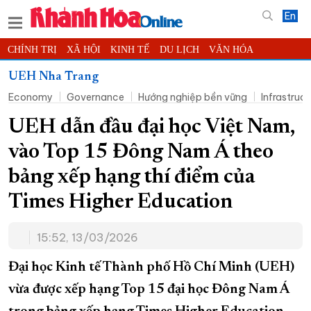
En
CHÍNH TRỊ
XÃ HỘI
KINH TẾ
DU LỊCH
VĂN HÓA
THỂ THAO
ĐỜI SỐNG
TIN ĐỊA PHƯƠNG
UEH Nha Trang
Economy
Governance
Hướng nghiệp bền vững
Infrastruct
KHOA HỌC - CÔNG NGHỆ
PHÁP LUẬT
BẠN ĐỌC
PHÓNG SỰ
THẾ GIỚI
MULTIMEDIA
VIDEO
ĐỌC BÁO ONLINE
UEH dẫn đầu đại học Việt Nam,
PODCAST
THÔNG TIN - QUẢNG CÁO
vào Top 15 Đông Nam Á theo
QUY HOẠCH TỈNH KHÁNH HÒA
bảng xếp hạng thí điểm của
TRƯỜNG SA BIỂN ĐẢO QUÊ HƯƠNG
Times Higher Education
CHUNG TAY CẢI CÁCH HÀNH CHÍNH
15:52, 13/03/2026
XÂY DỰNG NÔNG THÔN MỚI
LỊCH CẮT ĐIỆN
TÀU - XE - MÁY BAY
Đại học Kinh tế Thành phố Hồ Chí Minh (UEH)
KỶ NIỆM 370 NĂM XÂY DỰNG VÀ PHÁT TRIỂN TỈNH KHÁNH HÒA
vừa được xếp hạng Top 15 đại học Đông Nam Á
KHOẢNH KHẮC ĐẸP XỨ TRẦM