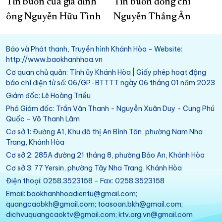
Tin buồn của gia đinh
Tin buồn đồng chí
ông Nguyễn Hữu Tình
Nguyễn Thắng Ân
Báo và Phát thanh, Truyền hình Khánh Hòa - Website:
http://www.baokhanhhoa.vn
Cơ quan chủ quản: Tỉnh ủy Khánh Hòa | Giấy phép hoạt động
báo chí điện tử số: 06/GP-BTTTT ngày 06 tháng 01 năm 2023
Giám đốc: Lê Hoàng Triều
Phó Giám đốc: Trần Văn Thanh - Nguyễn Xuân Duy - Cung Phú
Quốc - Võ Thanh Lâm
Cơ sở 1: Đường A1, Khu đô thị An Bình Tân, phường Nam Nha
Trang, Khánh Hòa
Cơ sở 2: 285A đường 21 tháng 8, phường Bảo An, Khánh Hòa
Cơ sở 3: 77 Yersin, phường Tây Nha Trang, Khánh Hòa
Điện thoại: 0258.3523158 - Fax: 0258.3523158
Email: baokhanhhoadientu@gmail.com;
quangcaobkh@gmail.com; toasoan.bkh@gmail.com;
dichvuquangcaoktv@gmail.com; ktv.org.vn@gmail.com