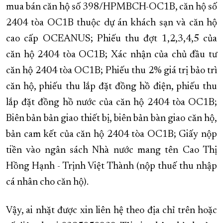
mua bán căn hộ số 398/HPMBCH-OC1B, căn hộ số
XÂY DỰNG KHÁNH HÒA TRỞ THÀNH THÀNH PHỐ TRỰC THUỘC 
2404 tòa OC1B thuộc dự án khách sạn và căn hộ
ĐẠI HỘI ĐẢNG CÁC CẤP
TRANG CHỦ
VỀ BÁO KHÁNH HÒA
cao cấp OCEANUS; Phiếu thu đợt 1,2,3,4,5 của
căn hộ 2404 tòa OC1B; Xác nhận của chủ đầu tư
căn hộ 2404 tòa OC1B; Phiếu thu 2% giá trị bảo trì
căn hộ, phiếu thu lắp đặt đồng hồ điện, phiếu thu
lắp đặt đồng hồ nước của căn hộ 2404 tòa OC1B;
Biên bản bản giao thiết bị, biên bản bàn giao căn hộ,
bản cam kết của căn hộ 2404 tòa OC1B; Giấy nộp
tiền vào ngân sách Nhà nước mang tên Cao Thị
Hồng Hạnh - Trịnh Việt Thành (nộp thuế thu nhập
cá nhân cho căn hộ).
Vậy, ai nhặt được xin liên hệ theo địa chỉ trên hoặc