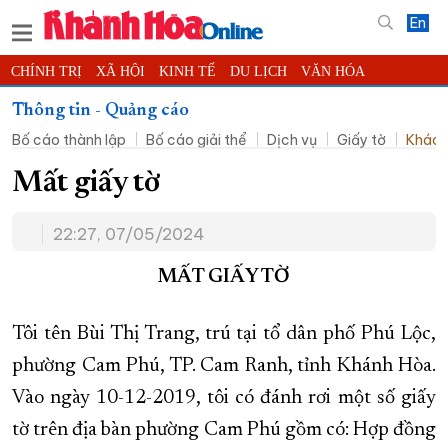
En
CHÍNH TRỊ
XÃ HỘI
KINH TẾ
DU LỊCH
VĂN HÓA
THỂ THAO
ĐỜI SỐNG
TIN ĐỊA PHƯƠNG
Thông tin - Quảng cáo
Bố cáo thành lập
Bố cáo giải thể
Dịch vụ
Giấy tờ
Khác
KHOA HỌC - CÔNG NGHỆ
PHÁP LUẬT
BẠN ĐỌC
PHÓNG SỰ
THẾ GIỚI
MULTIMEDIA
VIDEO
ĐỌC BÁO ONLINE
Mất giấy tờ
PODCAST
THÔNG TIN - QUẢNG CÁO
22:27, 07/05/2024
QUY HOẠCH TỈNH KHÁNH HÒA
MẤT GIẤY TỜ
TRƯỜNG SA BIỂN ĐẢO QUÊ HƯƠNG
CHUNG TAY CẢI CÁCH HÀNH CHÍNH
Tôi tên Bùi Thị Trang, trú tại tổ dân phố Phú Lộc,
XÂY DỰNG NÔNG THÔN MỚI
LỊCH CẮT ĐIỆN
phường Cam Phú, TP. Cam Ranh, tỉnh Khánh Hòa.
TÀU - XE - MÁY BAY
Vào ngày 10-12-2019, tôi có đánh rơi một số giấy
KỶ NIỆM 370 NĂM XÂY DỰNG VÀ PHÁT TRIỂN TỈNH KHÁNH HÒA
tờ trên địa bàn phường Cam Phú gồm có: Hợp đồng
KHOẢNH KHẮC ĐẸP XỨ TRẦM