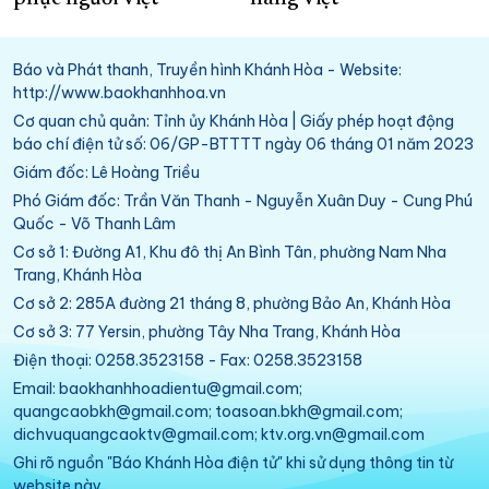
Báo và Phát thanh, Truyền hình Khánh Hòa - Website:
http://www.baokhanhhoa.vn
Cơ quan chủ quản: Tỉnh ủy Khánh Hòa | Giấy phép hoạt động
báo chí điện tử số: 06/GP-BTTTT ngày 06 tháng 01 năm 2023
Giám đốc: Lê Hoàng Triều
Phó Giám đốc: Trần Văn Thanh - Nguyễn Xuân Duy - Cung Phú
Quốc - Võ Thanh Lâm
Cơ sở 1: Đường A1, Khu đô thị An Bình Tân, phường Nam Nha
Trang, Khánh Hòa
Cơ sở 2: 285A đường 21 tháng 8, phường Bảo An, Khánh Hòa
Cơ sở 3: 77 Yersin, phường Tây Nha Trang, Khánh Hòa
Điện thoại: 0258.3523158 - Fax: 0258.3523158
Email: baokhanhhoadientu@gmail.com;
quangcaobkh@gmail.com; toasoan.bkh@gmail.com;
dichvuquangcaoktv@gmail.com; ktv.org.vn@gmail.com
Ghi rõ nguồn "Báo Khánh Hòa điện tử" khi sử dụng thông tin từ
website này