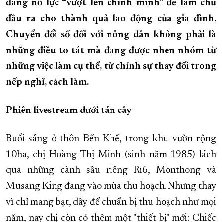
đang nỗ lực “vượt lên chính mình” để làm chủ
XÂY DỰNG KHÁNH HÒA TRỞ THÀNH THÀNH PHỐ TRỰC THUỘC 
đầu ra cho thành quả lao động của gia đình.
ĐẠI HỘI ĐẢNG CÁC CẤP
TRANG CHỦ
VỀ BÁO KHÁNH HÒA
Chuyển đổi số đối với nông dân không phải là
những điều to tát mà đang được nhen nhóm từ
những việc làm cụ thể, từ chính sự thay đổi trong
nếp nghĩ, cách làm.
Phiên livestream dưới tán cây
Buổi sáng ở thôn Bến Khế, trong khu vườn rộng
10ha, chị Hoàng Thị Minh (sinh năm 1985) lách
qua những cành sầu riêng Ri6, Monthong và
Musang King đang vào mùa thu hoạch. Nhưng thay
vì chỉ mang bạt, dây để chuẩn bị thu hoạch như mọi
năm, nay chị còn có thêm một "thiết bị" mới: Chiếc