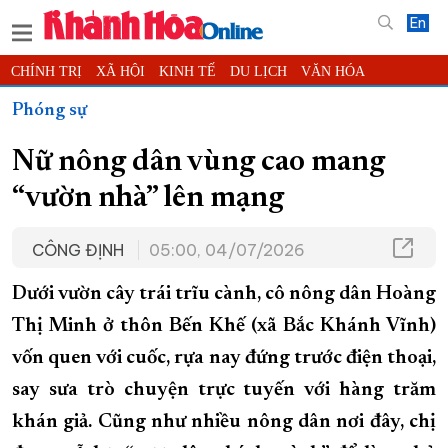
En
CHÍNH TRỊ
XÃ HỘI
KINH TẾ
DU LỊCH
VĂN HÓA
THỂ THAO
ĐỜI SỐNG
TIN ĐỊA PHƯƠNG
Phóng sự
KHOA HỌC - CÔNG NGHỆ
PHÁP LUẬT
BẠN ĐỌC
PHÓNG SỰ
Nữ nông dân vùng cao mang
THẾ GIỚI
MULTIMEDIA
VIDEO
ĐỌC BÁO ONLINE
“vườn nhà” lên mạng
PODCAST
THÔNG TIN - QUẢNG CÁO
QUY HOẠCH TỈNH KHÁNH HÒA
CÔNG ĐỊNH
05:00, 04/07/2026
TRƯỜNG SA BIỂN ĐẢO QUÊ HƯƠNG
Dưới vườn cây trái trĩu cành, cô nông dân Hoàng
CHUNG TAY CẢI CÁCH HÀNH CHÍNH
Thị Minh ở thôn Bến Khế (xã Bắc Khánh Vĩnh)
XÂY DỰNG NÔNG THÔN MỚI
LỊCH CẮT ĐIỆN
vốn quen với cuốc, rựa nay đứng trước điện thoại,
TÀU - XE - MÁY BAY
say sưa trò chuyện trực tuyến với hàng trăm
KỶ NIỆM 370 NĂM XÂY DỰNG VÀ PHÁT TRIỂN TỈNH KHÁNH HÒA
khán giả. Cũng như nhiều nông dân nơi đây, chị
KHOẢNH KHẮC ĐẸP XỨ TRẦM