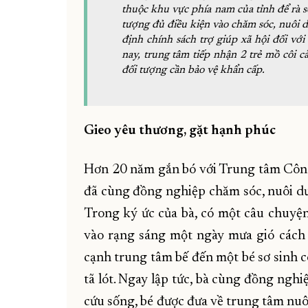
thuộc khu vực phía nam của tỉnh để rà s
tượng đủ điều kiện vào chăm sóc, nuôi
định chính sách trợ giúp xã hội đối vớ
nay, trung tâm tiếp nhận 2 trẻ mồ côi c
đối tượng cần bảo vệ khẩn cấp.
Gieo yêu thương, gặt hạnh phúc
Hơn 20 năm gắn bó với Trung tâm Công
đã cùng đồng nghiệp chăm sóc, nuôi d
Trong ký ức của bà, có một câu chuyệ
vào rạng sáng một ngày mưa gió cách 
cạnh trung tâm bế đến một bé sơ sinh c
tã lót. Ngay lập tức, bà cùng đồng ngh
cứu sống, bé được đưa về trung tâm nuô