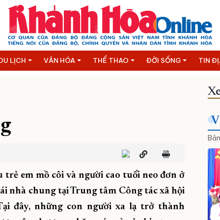
DU LỊCH
VĂN HÓA
THỂ THAO
ĐỜI SỐNG
TIN Đ
Xe
V
ng
Bản
u trẻ em mồ côi và người cao tuổi neo đơn ở
ái nhà chung tại Trung tâm Công tác xã hội
ại đây, những con người xa lạ trở thành