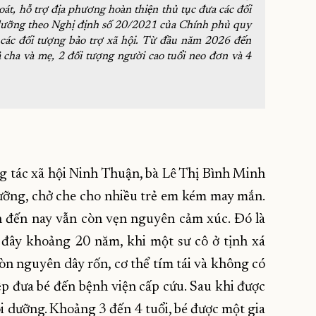
oát, hỗ trợ địa phương hoàn thiện thủ tục đưa các đối
 dưỡng theo Nghị định số 20/2021 của Chính phủ quy
i các đối tượng bảo trợ xã hội. Từ đầu năm 2026 đến
ả cha và mẹ, 2 đối tượng người cao tuổi neo đơn và 4
 tác xã hội Ninh Thuận, bà Lê Thị Bình Minh
ưỡng, chở che cho nhiều trẻ em kém may mắn.
n đến nay vẫn còn vẹn nguyên cảm xúc. Đó là
đây khoảng 20 năm, khi một sư cô ở tịnh xá
òn nguyên dây rốn, cơ thể tím tái và không có
iệp đưa bé đến bệnh viện cấp cứu. Sau khi được
i dưỡng. Khoảng 3 đến 4 tuổi, bé được một gia