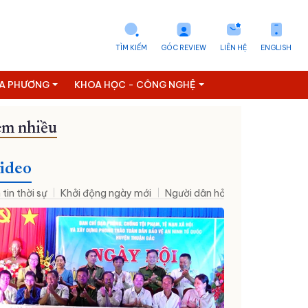
TÌM KIẾM
GÓC REVIEW
LIÊN HỆ
ENGLISH
ỊA PHƯƠNG
KHOA HỌC - CÔNG NGHỆ
m nhiều
ideo
 tin thời sự
Khởi động ngày mới
Người dân hỏi – Cơ quan nhà nư