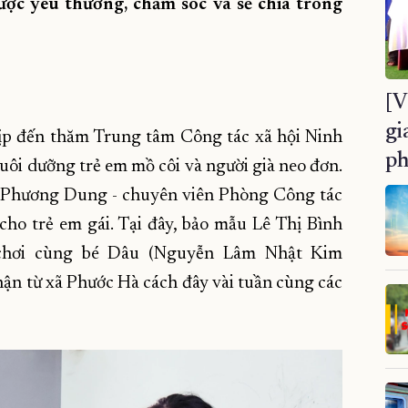
được yêu thương, chăm sóc và sẻ chia trong
[V
gi
dịp đến thăm Trung tâm Công tác xã hội Ninh
ph
uôi dưỡng trẻ em mồ côi và người già neo đơn.
 Phương Dung - chuyên viên Phòng Công tác
cho trẻ em gái. Tại đây, bảo mẫu Lê Thị Bình
 chơi cùng bé Dâu (Nguyễn Lâm Nhật Kim
nhận từ xã Phước Hà cách đây vài tuần cùng các