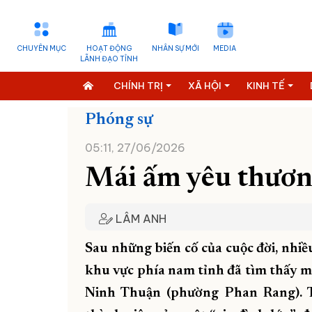
CHUYÊN MỤC
HOẠT ĐỘNG
NHÂN SỰ MỚI
MEDIA
LÃNH ĐẠO TỈNH
CHÍNH TRỊ
XÃ HỘI
KINH TẾ
Phóng sự
05:11, 27/06/2026
Mái ấm yêu thươ
LÂM ANH
Sau những biến cố của cuộc đời, nhiề
khu vực phía nam tỉnh đã tìm thấy m
Ninh Thuận (phường Phan Rang). T