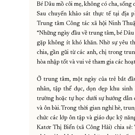
Bé Dâu mồ côi mẹ, không có cha, sống c
Sau chuyến khảo sát thực tế tại địa 
Trung tâm Công tác xã hội Ninh Thuậ
“Những ngày đầu về trung tâm, bé Dâu
gặp không ít khó khăn. Nhờ sự yêu t
chia, gần gũi từ các anh, chị trong tr
hòa nhập tốt và vui vẻ tham gia các hoạ
Ở trung tâm, một ngày của trẻ bắt đầu
nhân, tập thể dục, dọn dẹp khu sinh
trường hoặc tự học dưới sự hướng dẫn c
và ôn bài. Trong thời gian nghỉ hè, tr
chức các lớp ôn tập và giáo dục kỹ nă
Katơr Thị Biển (xã Công Hải) chia sẻ: 