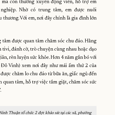
g mà còn thường xuyên động viên, hỗ trợ em
 nghiệp. Nhờ có trung tâm, em được nuôi
 thương. Với em, nơi đây chính là gia đình lớn
ng tâm được quan tâm chăm sóc chu đáo. Hằng
em tivi, đánh cờ, trò chuyện cùng nhau hoặc dạo
iãn, rèn luyện sức khỏe. Hơn 4 năm gắn bó với
 Đô Vinh) xem nơi đây như mái ấm thứ 2 của
i được chăm lo chu đáo từ bữa ăn, giấc ngủ đến
n quan tâm, hỗ trợ việc tắm giặt, chăm sóc sức
.
inh Thuận tổ chức 2 đợt khảo sát tại các xã, phường