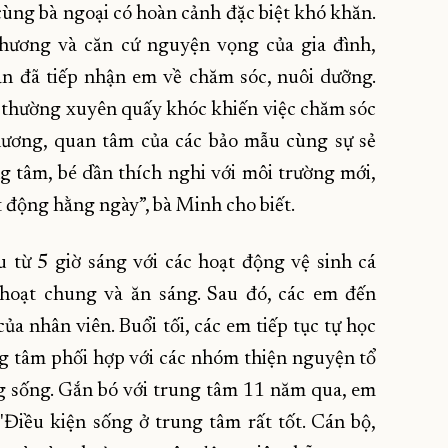
ùng bà ngoại có hoàn cảnh đặc biệt khó khăn.
phương và căn cứ nguyện vọng của gia đình,
n đã tiếp nhận em về chăm sóc, nuôi dưỡng.
 thường xuyên quấy khóc khiến việc chăm sóc
hương, quan tâm của các bảo mẫu cùng sự sẻ
ung tâm, bé dần thích nghi với môi trường mới,
t động hằng ngày”, bà Minh cho biết.
 từ 5 giờ sáng với các hoạt động vệ sinh cá
 hoạt chung và ăn sáng. Sau đó, các em đến
ủa nhân viên. Buổi tối, các em tiếp tục tự học
ung tâm phối hợp với các nhóm thiện nguyện tổ
ng sống. Gắn bó với trung tâm 11 năm qua, em
"Điều kiện sống ở trung tâm rất tốt. Cán bộ,