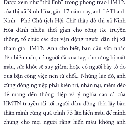
Được xem như “thủ lĩnh” trong phong trào HMTN
của thị xã Ninh Hòa, gần 17 năm nay, anh Lê Thanh
Ninh - Phó Chủ tịch Hội Chữ thập đỏ thị xã Ninh
Hòa dành nhiều thời gian cho công tác truyền
thông, tổ chức các đợt vận động người dân thị xã
tham gia HMTN. Anh cho biết, ban đầu vừa nhắc
đến hiến máu, có người đã xua tay, cho rằng bị mất
máu, sức khỏe sẽ suy giảm; hoặc có người bày tỏ do
quá bận công việc nên từ chối… Những lúc đó, anh
cùng đồng nghiệp phải kiên trì, nhẫn nại, mềm dẻo
để mang đến thông điệp và ý nghĩa cao cả của
HMTN truyền tải tới người dân; đồng thời lấy bản
thân mình cùng quá trình 73 lần hiến máu để minh
chứng cho mọi người rằng hiến máu không ảnh