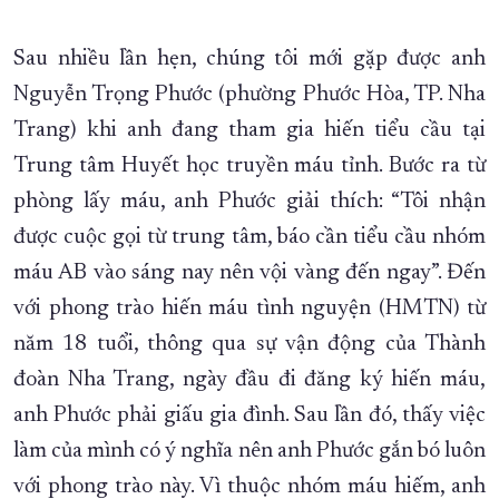
XÂY DỰNG KHÁNH HÒA TRỞ THÀNH THÀNH PHỐ TRỰC THUỘC 
Sau nhiều lần hẹn, chúng tôi mới gặp được anh
ĐẠI HỘI ĐẢNG CÁC CẤP
TRANG CHỦ
VỀ BÁO KHÁNH HÒA
Nguyễn Trọng Phước (phường Phước Hòa, TP. Nha
Trang) khi anh đang tham gia hiến tiểu cầu tại
Trung tâm Huyết học truyền máu tỉnh. Bước ra từ
phòng lấy máu, anh Phước giải thích: “Tôi nhận
được cuộc gọi từ trung tâm, báo cần tiểu cầu nhóm
máu AB vào sáng nay nên vội vàng đến ngay”. Đến
với phong trào hiến máu tình nguyện (HMTN) từ
năm 18 tuổi, thông qua sự vận động của Thành
đoàn Nha Trang, ngày đầu đi đăng ký hiến máu,
anh Phước phải giấu gia đình. Sau lần đó, thấy việc
làm của mình có ý nghĩa nên anh Phước gắn bó luôn
với phong trào này. Vì thuộc nhóm máu hiếm, anh