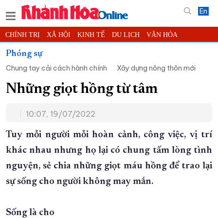
En
CHÍNH TRỊ
XÃ HỘI
KINH TẾ
DU LỊCH
VĂN HÓA
THỂ THAO
ĐỜI SỐNG
TIN ĐỊA PHƯƠNG
Phóng sự
Chung tay cải cách hành chính
Xây dựng nông thôn mới
KHOA HỌC - CÔNG NGHỆ
PHÁP LUẬT
BẠN ĐỌC
PHÓNG SỰ
THẾ GIỚI
MULTIMEDIA
VIDEO
ĐỌC BÁO ONLINE
Những giọt hồng từ tâm
PODCAST
THÔNG TIN - QUẢNG CÁO
10:07, 19/07/2022
QUY HOẠCH TỈNH KHÁNH HÒA
Tuy mỗi người mỗi hoàn cảnh, công việc, vị trí
TRƯỜNG SA BIỂN ĐẢO QUÊ HƯƠNG
khác nhau nhưng họ lại có chung tấm lòng tình
CHUNG TAY CẢI CÁCH HÀNH CHÍNH
nguyện, sẻ chia những giọt máu hồng để trao lại
XÂY DỰNG NÔNG THÔN MỚI
LỊCH CẮT ĐIỆN
sự sống cho người không may mắn.
TÀU - XE - MÁY BAY
KỶ NIỆM 370 NĂM XÂY DỰNG VÀ PHÁT TRIỂN TỈNH KHÁNH HÒA
Sống là cho
KHOẢNH KHẮC ĐẸP XỨ TRẦM