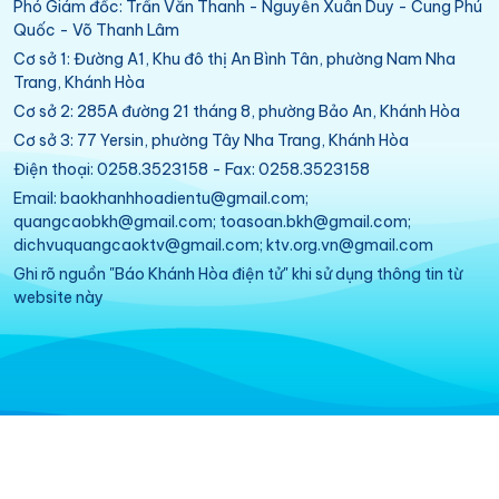
Phó Giám đốc: Trần Văn Thanh - Nguyễn Xuân Duy - Cung Phú
Quốc - Võ Thanh Lâm
Cơ sở 1: Đường A1, Khu đô thị An Bình Tân, phường Nam Nha
Trang, Khánh Hòa
Cơ sở 2: 285A đường 21 tháng 8, phường Bảo An, Khánh Hòa
Cơ sở 3: 77 Yersin, phường Tây Nha Trang, Khánh Hòa
Điện thoại: 0258.3523158 - Fax: 0258.3523158
Email: baokhanhhoadientu@gmail.com;
quangcaobkh@gmail.com; toasoan.bkh@gmail.com;
dichvuquangcaoktv@gmail.com; ktv.org.vn@gmail.com
Ghi rõ nguồn "Báo Khánh Hòa điện tử" khi sử dụng thông tin từ
website này