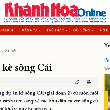
DU LỊCH
VĂN HÓA
THỂ THAO
ĐỜI SỐNG
TIN Đ
Xe
 thôn mới
V
 kè sông Cái
Bản
 dự án kè sông Cái (giai đoạn 2) cứ mòn mỏi
 cảnh tươi sáng về các khu dân cư ven sông cứ
cứ khổ vì quy hoạch treo.