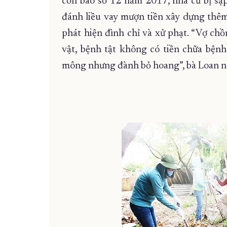
cơn bão số 12 năm 2017, nhà cũ bị sập 
đánh liều vay mượn tiền xây dựng thêm
phát hiện đình chỉ và xử phạt. “Vợ chồ
vật, bệnh tật không có tiền chữa bệnh
mông nhưng đành bỏ hoang”, bà Loan n