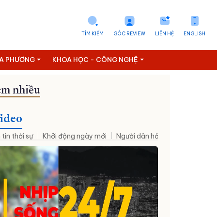
TÌM KIẾM
GÓC REVIEW
LIÊN HỆ
ENGLISH
ỊA PHƯƠNG
KHOA HỌC - CÔNG NGHỆ
m nhiều
ideo
 tin thời sự
Khởi động ngày mới
Người dân hỏi – Cơ quan nhà nư