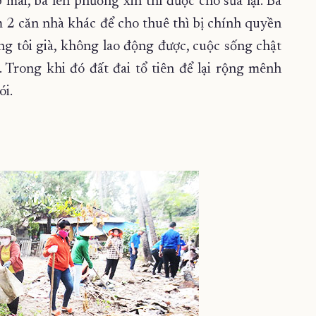
mái, bà lên phường xin thì được cho sửa lại. Bà
 2 căn nhà khác để cho thuê thì bị chính quyền
ng tôi già, không lao động được, cuộc sống chật
. Trong khi đó đất đai tổ tiên để lại rộng mênh
ói.