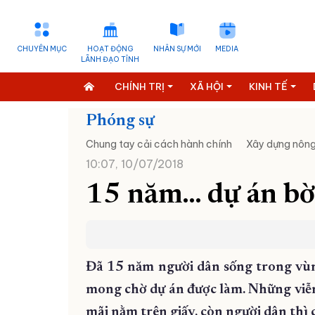
CHUYÊN MỤC
HOẠT ĐỘNG
NHÂN SỰ MỚI
MEDIA
LÃNH ĐẠO TỈNH
CHÍNH TRỊ
XÃ HỘI
KINH TẾ
Phóng sự
Chung tay cải cách hành chính
Xây dựng nông
10:07, 10/07/2018
15 năm… dự án bờ
Đã 15 năm người dân sống trong vùng
mong chờ dự án được làm. Những viễn
mãi nằm trên giấy, còn người dân thì 