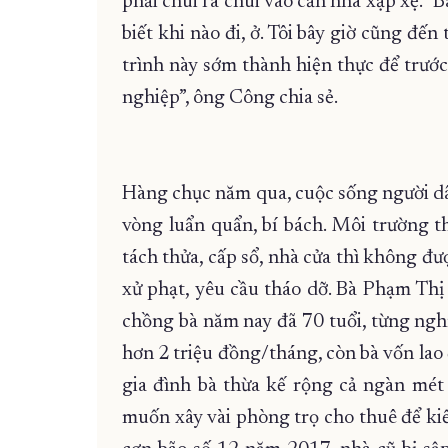
phải chui ra chui vào căn nhà xập xệ. 
biết khi nào đi, ở. Tôi bây giờ cũng đế
trình này sớm thành hiện thực để trướ
nghiệp”, ông Công chia sẻ.
Hàng chục năm qua, cuộc sống người dâ
vòng luẩn quẩn, bí bách. Môi trường t
tách thửa, cấp sổ, nhà cửa thì không đư
xử phạt, yêu cầu tháo dỡ. Bà Phạm Thị 
chồng bà năm nay đã 70 tuổi, từng nghỉ
hơn 2 triệu đồng/tháng, còn bà vốn lao 
gia đình bà thừa kế rộng cả ngàn mét
muốn xây vài phòng trọ cho thuê để ki