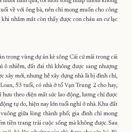
“Ba mươi năm qua, tôi luôn sống nhấp nhổm không
n tuổi về với ông bà, nên chỉ mong muốn cho công
c khi nhắm mắt còn thấy được con cháu an cư lạc
n trong vùng dự án kè sông Cái cứ mãi trong cái
hì ô nhiễm, đất đai thì không được sang nhượng
ợc xây mới, nhưng hễ xây dựng nhà là bị đình chỉ,
Loan, 53 tuổi, có nhà ở tổ Vạn Trung 2 cho hay,
 hưu theo diện mất sức lao động, lương chỉ được
động tự do, hiện nay lớn tuổi nghỉ ở nhà. Khu đất
 vuông giữa lòng thành phố; gia đình chỉ mong
ếm tiền trang trải cuộc sống mà không được. Sau