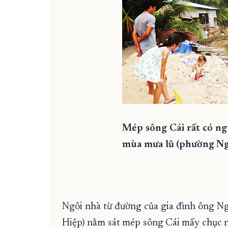
Mép sông Cái rất có ng
mùa mưa lũ (phường Ng
Ngôi nhà từ đường của gia đình ông 
Hiệp) nằm sát mép sông Cái mấy chục n