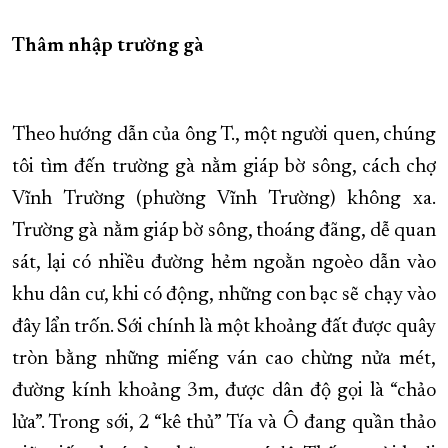
XÂY DỰNG KHÁNH HÒA TRỞ THÀNH THÀNH PHỐ TRỰC THUỘC 
Thâm nhập trường gà
ĐẠI HỘI ĐẢNG CÁC CẤP
TRANG CHỦ
VỀ BÁO KHÁNH HÒA
Theo hướng dẫn của ông T., một người quen, chúng
tôi tìm đến trường gà nằm giáp bờ sông, cách chợ
Vĩnh Trường (phường Vĩnh Trường) không xa.
Trường gà nằm giáp bờ sông, thoáng đãng, dễ quan
sát, lại có nhiều đường hẻm ngoằn ngoèo dẫn vào
khu dân cư, khi có động, những con bạc sẽ chạy vào
đây lẩn trốn. Sới chính là một khoảng đất được quây
tròn bằng những miếng ván cao chừng nửa mét,
đường kính khoảng 3m, được dân độ gọi là “chảo
lửa”. Trong sới, 2 “kê thủ” Tía và Ô đang quần thảo