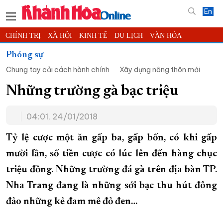
En
CHÍNH TRỊ
XÃ HỘI
KINH TẾ
DU LỊCH
VĂN HÓA
THỂ THAO
ĐỜI SỐNG
TIN ĐỊA PHƯƠNG
Phóng sự
Chung tay cải cách hành chính
Xây dựng nông thôn mới
KHOA HỌC - CÔNG NGHỆ
PHÁP LUẬT
BẠN ĐỌC
PHÓNG SỰ
THẾ GIỚI
MULTIMEDIA
VIDEO
ĐỌC BÁO ONLINE
Những trường gà bạc triệu
PODCAST
THÔNG TIN - QUẢNG CÁO
04:01, 24/01/2018
QUY HOẠCH TỈNH KHÁNH HÒA
Tỷ lệ cược một ăn gấp ba, gấp bốn, có khi gấp
TRƯỜNG SA BIỂN ĐẢO QUÊ HƯƠNG
mười lần, số tiền cược có lúc lên đến hàng chục
CHUNG TAY CẢI CÁCH HÀNH CHÍNH
triệu đồng. Những trường đá gà trên địa bàn TP.
XÂY DỰNG NÔNG THÔN MỚI
LỊCH CẮT ĐIỆN
Nha Trang đang là những sới bạc thu hút đông
TÀU - XE - MÁY BAY
đảo những kẻ đam mê đỏ đen…
KỶ NIỆM 370 NĂM XÂY DỰNG VÀ PHÁT TRIỂN TỈNH KHÁNH HÒA
KHOẢNH KHẮC ĐẸP XỨ TRẦM