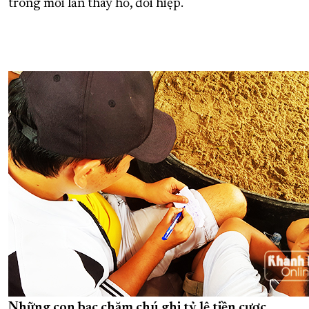
trong mỗi lần thay hồ, đổi hiệp.
Những con bạc chăm chú ghi tỷ lệ tiền cược.