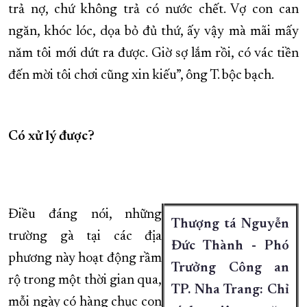
trả nợ, chứ không trả có nước chết. Vợ con can
ngăn, khóc lóc, dọa bỏ đủ thứ, ấy vậy mà mãi mấy
năm tôi mới dứt ra được. Giờ sợ lắm rồi, có vác tiền
đến mời tôi chơi cũng xin kiếu”, ông T. bộc bạch.
Có xử lý được?
Điều đáng nói, những
Thượng tá Nguyễn
trường gà tại các địa
Đức Thành - Phó
phương này hoạt động rầm
Trưởng Công an
rộ trong một thời gian qua,
TP. Nha Trang: Chỉ
mỗi ngày có hàng chục con