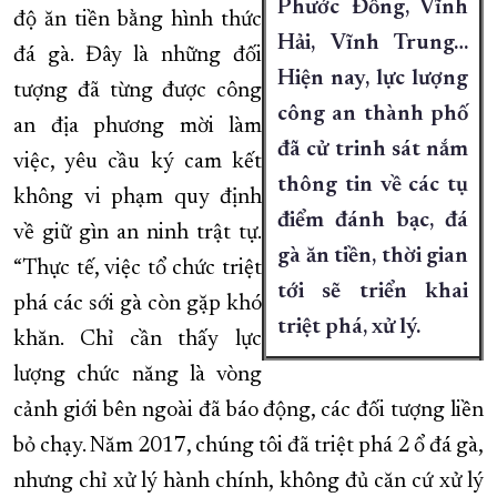
Phước Đồng, Vĩnh
độ ăn tiền bằng hình thức
Hải, Vĩnh Trung…
đá gà. Đây là những đối
Hiện nay, lực lượng
tượng đã từng được công
công an thành phố
an địa phương mời làm
đã cử trinh sát nắm
việc, yêu cầu ký cam kết
thông tin về các tụ
không vi phạm quy định
điểm đánh bạc, đá
về giữ gìn an ninh trật tự.
gà ăn tiền, thời gian
“Thực tế, việc tổ chức triệt
tới sẽ triển khai
phá các sới gà còn gặp khó
triệt phá, xử lý.
khăn. Chỉ cần thấy lực
lượng chức năng là vòng
cảnh giới bên ngoài đã báo động, các đối tượng liền
bỏ chạy. Năm 2017, chúng tôi đã triệt phá 2 ổ đá gà,
nhưng chỉ xử lý hành chính, không đủ căn cứ xử lý