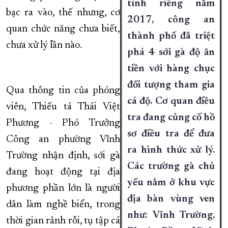
tính riêng năm
bạc ra vào, thế nhưng, cơ
2017, công an
quan chức năng chưa biết,
thành phố đã triệt
chưa xử lý lần nào.
phá 4 sới gà độ ăn
tiền với hàng chục
đối tượng tham gia
Qua thông tin của phóng
cá độ. Cơ quan điều
viên, Thiếu tá Thái Việt
tra đang củng cố hồ
Phương - Phó Trưởng
sơ điều tra để đưa
Công an phường Vĩnh
ra hình thức xử lý.
Trường nhận định, sới gà
Các trường gà chủ
đang hoạt động tại địa
yếu nằm ở khu vực
phương phần lớn là người
địa bàn vùng ven
dân làm nghề biển, trong
như: Vĩnh Trường,
thời gian rảnh rỗi, tụ tập cá