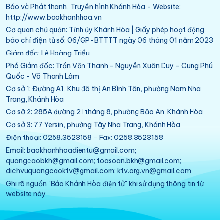
Báo và Phát thanh, Truyền hình Khánh Hòa - Website:
http://www.baokhanhhoa.vn
Cơ quan chủ quản: Tỉnh ủy Khánh Hòa | Giấy phép hoạt động
báo chí điện tử số: 06/GP-BTTTT ngày 06 tháng 01 năm 2023
Giám đốc: Lê Hoàng Triều
Phó Giám đốc: Trần Văn Thanh - Nguyễn Xuân Duy - Cung Phú
Quốc - Võ Thanh Lâm
Cơ sở 1: Đường A1, Khu đô thị An Bình Tân, phường Nam Nha
Trang, Khánh Hòa
Cơ sở 2: 285A đường 21 tháng 8, phường Bảo An, Khánh Hòa
Cơ sở 3: 77 Yersin, phường Tây Nha Trang, Khánh Hòa
Điện thoại: 0258.3523158 - Fax: 0258.3523158
Email: baokhanhhoadientu@gmail.com;
quangcaobkh@gmail.com; toasoan.bkh@gmail.com;
dichvuquangcaoktv@gmail.com; ktv.org.vn@gmail.com
Ghi rõ nguồn "Báo Khánh Hòa điện tử" khi sử dụng thông tin từ
website này