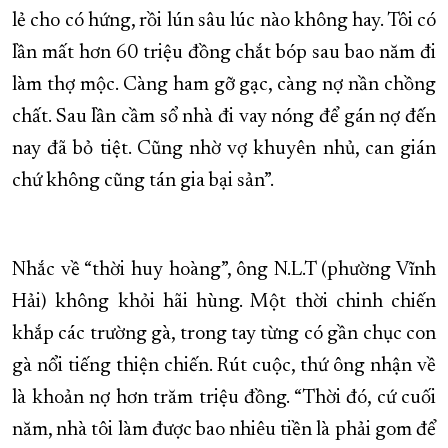
lẻ cho có hứng, rồi lún sâu lúc nào không hay. Tôi có
lần mất hơn 60 triệu đồng chắt bóp sau bao năm đi
làm thợ mộc. Càng ham gỡ gạc, càng nợ nần chồng
chất. Sau lần cầm sổ nhà đi vay nóng để gán nợ đến
nay đã bỏ tiệt. Cũng nhờ vợ khuyên nhủ, can gián
chứ không cũng tán gia bại sản”.
Nhắc về “thời huy hoàng”, ông N.L.T (phường Vĩnh
Hải) không khỏi hãi hùng. Một thời chinh chiến
khắp các trường gà, trong tay từng có gần chục con
gà nổi tiếng thiện chiến. Rút cuộc, thứ ông nhận về
là khoản nợ hơn trăm triệu đồng. “Thời đó, cứ cuối
năm, nhà tôi làm được bao nhiêu tiền là phải gom để