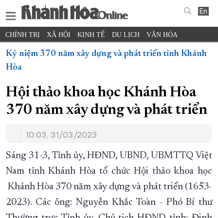
En
CHÍNH TRỊ
XÃ HỘI
KINH TẾ
DU LỊCH
VĂN HÓA
THỂ THAO
ĐỜI SỐNG
TIN ĐỊA PHƯƠNG
Kỷ niệm 370 năm xây dựng và phát triển tỉnh Khánh
Hòa
KHOA HỌC - CÔNG NGHỆ
PHÁP LUẬT
BẠN ĐỌC
PHÓNG SỰ
THẾ GIỚI
MULTIMEDIA
VIDEO
ĐỌC BÁO ONLINE
Hội thảo khoa học Khánh Hòa
PODCAST
THÔNG TIN - QUẢNG CÁO
370 năm xây dựng và phát triển
QUY HOẠCH TỈNH KHÁNH HÒA
10:03, 31/03/2023
TRƯỜNG SA BIỂN ĐẢO QUÊ HƯƠNG
CHUNG TAY CẢI CÁCH HÀNH CHÍNH
Sáng 31-3, Tỉnh ủy, HĐND, UBND, UBMTTQ Việt
XÂY DỰNG NÔNG THÔN MỚI
LỊCH CẮT ĐIỆN
Nam tỉnh Khánh Hòa tổ chức Hội thảo khoa học
TÀU - XE - MÁY BAY
Khánh Hòa 370 năm xây dựng và phát triển (1653-
KỶ NIỆM 370 NĂM XÂY DỰNG VÀ PHÁT TRIỂN TỈNH KHÁNH HÒA
2023). Các ông: Nguyễn Khắc Toàn - Phó Bí thư
KHOẢNH KHẮC ĐẸP XỨ TRẦM