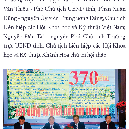
Thường trực Tỉnh ủy, Chủ tịch HĐND tỉnh; Đinh
Văn Thiệu - Phó Chủ tịch UBND tỉnh; Phan Xuân
XÂY DỰNG KHÁNH HÒA TRỞ THÀNH THÀNH PHỐ TRỰC THUỘC 
Dũng - nguyên Ủy viên Trung ương Đảng, Chủ tịch
ĐẠI HỘI ĐẢNG CÁC CẤP
TRANG CHỦ
VỀ BÁO KHÁNH HÒA
Liên hiệp các Hội Khoa học và Kỹ thuật Việt Nam;
Nguyễn Đắc Tài - nguyên Phó Chủ tịch Thường
trực UBND tỉnh, Chủ tịch Liên hiệp các Hội Khoa
học và Kỹ thuật Khánh Hòa chủ trì hội thảo.