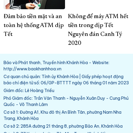
Đảm bảo tiền mặt và an
Không để máy ATM hết
toàn hệ thống ATM dịp
tiền trong dịp Tết
Tết
Nguyên đán Canh Tý
2020
Báo và Phát thanh, Truyền hình Khánh Hòa - Website:
http://www.baokhanhhoa.vn
Cơ quan chủ quản: Tỉnh ủy Khánh Hòa | Giấy phép hoạt động
báo chí điện tử số: 06/GP-BTTTT ngày 06 tháng 01 năm 2023
Giám đốc: Lê Hoàng Triều
Phó Giám đốc: Trần Văn Thanh - Nguyễn Xuân Duy - Cung Phú
Quốc - Võ Thanh Lâm
Cơ sở 1: Đường A1, Khu đô thị An Bình Tân, phường Nam Nha
Trang, Khánh Hòa
Cơ sở 2: 285A đường 21 tháng 8, phường Bảo An, Khánh Hòa