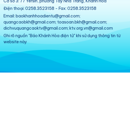
Cơ sở 3: 77 Yersin, phường Tây Nha Trang, Khánh Hòa
Điện thoại: 0258.3523158 - Fax: 0258.3523158
Email: baokhanhhoadientu@gmail.com;
quangcaobkh@gmail.com; toasoan.bkh@gmail.com;
dichvuquangcaoktv@gmail.com; ktv.org.vn@gmail.com
Ghi rõ nguồn "Báo Khánh Hòa điện tử" khi sử dụng thông tin từ
website này