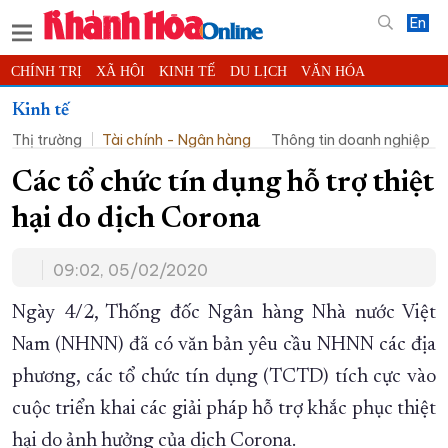
En
CHÍNH TRỊ
XÃ HỘI
KINH TẾ
DU LỊCH
VĂN HÓA
THỂ THAO
ĐỜI SỐNG
TIN ĐỊA PHƯƠNG
Kinh tế
Thị trường
Tài chính - Ngân hàng
Thông tin doanh nghiệp
KHOA HỌC - CÔNG NGHỆ
PHÁP LUẬT
BẠN ĐỌC
PHÓNG SỰ
THẾ GIỚI
MULTIMEDIA
VIDEO
ĐỌC BÁO ONLINE
Các tổ chức tín dụng hỗ trợ thiệt
PODCAST
THÔNG TIN - QUẢNG CÁO
hại do dịch Corona
QUY HOẠCH TỈNH KHÁNH HÒA
09:02, 05/02/2020
TRƯỜNG SA BIỂN ĐẢO QUÊ HƯƠNG
CHUNG TAY CẢI CÁCH HÀNH CHÍNH
Ngày 4/2, Thống đốc Ngân hàng Nhà nước Việt
Nam (NHNN) đã có văn bản yêu cầu NHNN các địa
XÂY DỰNG NÔNG THÔN MỚI
LỊCH CẮT ĐIỆN
phương, các tổ chức tín dụng (TCTD) tích cực vào
TÀU - XE - MÁY BAY
cuộc triển khai các giải pháp hỗ trợ khắc phục thiệt
KỶ NIỆM 370 NĂM XÂY DỰNG VÀ PHÁT TRIỂN TỈNH KHÁNH HÒA
hại do ảnh hưởng của dịch Corona.
KHOẢNH KHẮC ĐẸP XỨ TRẦM