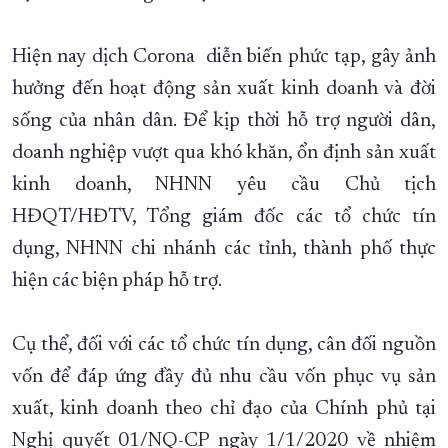
XÂY DỰNG KHÁNH HÒA TRỞ THÀNH THÀNH PHỐ TRỰC THUỘC 
Hiện nay dịch Corona diễn biến phức tạp, gây ảnh
ĐẠI HỘI ĐẢNG CÁC CẤP
TRANG CHỦ
VỀ BÁO KHÁNH HÒA
hưởng đến hoạt động sản xuất kinh doanh và đời
sống của nhân dân. Để kịp thời hỗ trợ người dân,
doanh nghiệp vượt qua khó khăn, ổn định sản xuất
kinh doanh, NHNN yêu cầu Chủ tịch
HĐQT/HĐTV, Tổng giám đốc các tổ chức tín
dụng, NHNN chi nhánh các tỉnh, thành phố thực
hiện các biện pháp hỗ trợ.
Cụ thể, đối với các tổ chức tín dụng, cân đối nguồn
vốn để đáp ứng đầy đủ nhu cầu vốn phục vụ sản
xuất, kinh doanh theo chỉ đạo của Chính phủ tại
Nghị quyết 01/NQ-CP ngày 1/1/2020 về nhiệm