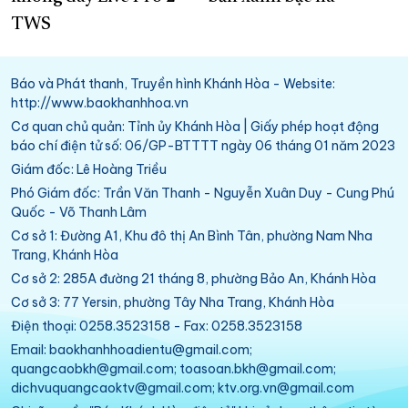
TWS
Báo và Phát thanh, Truyền hình Khánh Hòa - Website:
http://www.baokhanhhoa.vn
Cơ quan chủ quản: Tỉnh ủy Khánh Hòa | Giấy phép hoạt động
báo chí điện tử số: 06/GP-BTTTT ngày 06 tháng 01 năm 2023
Giám đốc: Lê Hoàng Triều
Phó Giám đốc: Trần Văn Thanh - Nguyễn Xuân Duy - Cung Phú
Quốc - Võ Thanh Lâm
Cơ sở 1: Đường A1, Khu đô thị An Bình Tân, phường Nam Nha
Trang, Khánh Hòa
Cơ sở 2: 285A đường 21 tháng 8, phường Bảo An, Khánh Hòa
Cơ sở 3: 77 Yersin, phường Tây Nha Trang, Khánh Hòa
Điện thoại: 0258.3523158 - Fax: 0258.3523158
Email: baokhanhhoadientu@gmail.com;
quangcaobkh@gmail.com; toasoan.bkh@gmail.com;
dichvuquangcaoktv@gmail.com; ktv.org.vn@gmail.com