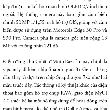
kép ở mặt sau kết hợp màn hình OLED 2,7 inch bên
ngoài. Hệ thống camera này bao gồm cảm biến
chính 50 MP 1/1,55 inch hỗ trợ OIS, giống với cảm
biến được sử dụng trên Motorola Edge 30 Pro và
S30 Pro. Camera phụ là camera góc siêu rộng 13
MP với trường nhìn 121 độ.
Điểm đáng chú ý nhất ở Moto Razr lần này chính là
việc máy đi kèm chip Snapdragon 8+ Gen 1 hàng
đầu thay vì dựa trên chip Snapdragon 7xx như hai
mẫu trước đây. Các thông số kỹ thuật khác của điện
thoại bao gồm hỗ trợ chụp RAW, giao diện MyUI
4.0 thiết kế lại một số ứng dụng để hoạt động trên
màn hình ngoài, loa kép hỗ trợ Dolby Atmos và khả