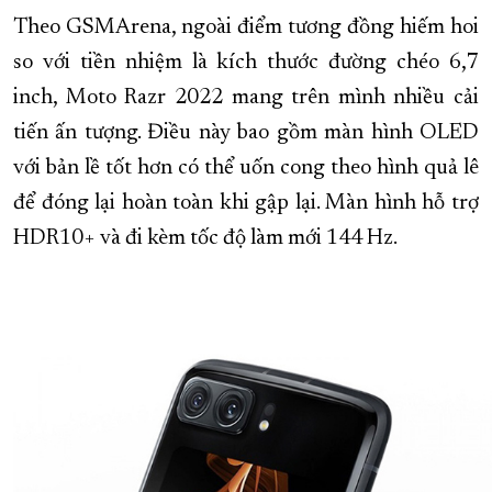
Theo GSMArena, ngoài điểm tương đồng hiếm hoi
XÂY DỰNG KHÁNH HÒA TRỞ THÀNH THÀNH PHỐ TRỰC THUỘC 
so với tiền nhiệm là kích thước đường chéo 6,7
ĐẠI HỘI ĐẢNG CÁC CẤP
TRANG CHỦ
VỀ BÁO KHÁNH HÒA
inch, Moto Razr 2022 mang trên mình nhiều cải
tiến ấn tượng. Điều này bao gồm màn hình OLED
với bản lề tốt hơn có thể uốn cong theo hình quả lê
để đóng lại hoàn toàn khi gập lại. Màn hình hỗ trợ
HDR10+ và đi kèm tốc độ làm mới 144 Hz.