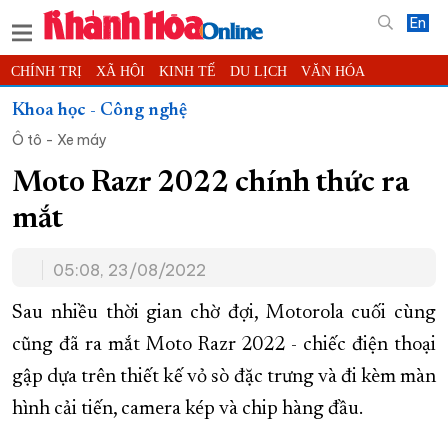
En
CHÍNH TRỊ
XÃ HỘI
KINH TẾ
DU LỊCH
VĂN HÓA
THỂ THAO
ĐỜI SỐNG
TIN ĐỊA PHƯƠNG
Khoa học - Công nghệ
Ô tô - Xe máy
KHOA HỌC - CÔNG NGHỆ
PHÁP LUẬT
BẠN ĐỌC
PHÓNG SỰ
THẾ GIỚI
MULTIMEDIA
VIDEO
ĐỌC BÁO ONLINE
Moto Razr 2022 chính thức ra
PODCAST
THÔNG TIN - QUẢNG CÁO
mắt
QUY HOẠCH TỈNH KHÁNH HÒA
05:08, 23/08/2022
TRƯỜNG SA BIỂN ĐẢO QUÊ HƯƠNG
CHUNG TAY CẢI CÁCH HÀNH CHÍNH
Sau nhiều thời gian chờ đợi, Motorola cuối cùng
cũng đã ra mắt Moto Razr 2022 - chiếc điện thoại
XÂY DỰNG NÔNG THÔN MỚI
LỊCH CẮT ĐIỆN
gập dựa trên thiết kế vỏ sò đặc trưng và đi kèm màn
TÀU - XE - MÁY BAY
hình cải tiến, camera kép và chip hàng đầu.
KỶ NIỆM 370 NĂM XÂY DỰNG VÀ PHÁT TRIỂN TỈNH KHÁNH HÒA
KHOẢNH KHẮC ĐẸP XỨ TRẦM