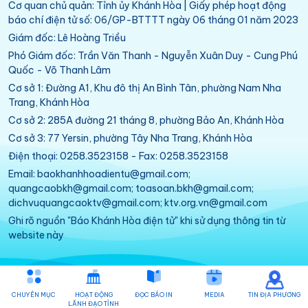
Cơ quan chủ quản: Tỉnh ủy Khánh Hòa | Giấy phép hoạt động
báo chí điện tử số: 06/GP-BTTTT ngày 06 tháng 01 năm 2023
Giám đốc: Lê Hoàng Triều
Phó Giám đốc: Trần Văn Thanh - Nguyễn Xuân Duy - Cung Phú
Quốc - Võ Thanh Lâm
Cơ sở 1: Đường A1, Khu đô thị An Bình Tân, phường Nam Nha
Trang, Khánh Hòa
Cơ sở 2: 285A đường 21 tháng 8, phường Bảo An, Khánh Hòa
Cơ sở 3: 77 Yersin, phường Tây Nha Trang, Khánh Hòa
Điện thoại: 0258.3523158 - Fax: 0258.3523158
Email: baokhanhhoadientu@gmail.com;
quangcaobkh@gmail.com; toasoan.bkh@gmail.com;
dichvuquangcaoktv@gmail.com; ktv.org.vn@gmail.com
Ghi rõ nguồn "Báo Khánh Hòa điện tử" khi sử dụng thông tin từ
website này
CHUYÊN MỤC
HOẠT ĐỘNG
ĐỌC BÁO IN
MEDIA
TIN ĐỊA PHƯƠNG
LÃNH ĐẠO TỈNH