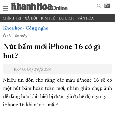
En
CHÍNH TRỊ
XÃ HỘI
KINH TẾ
DU LỊCH
VĂN HÓA
THỂ THAO
ĐỜI SỐNG
TIN ĐỊA PHƯƠNG
Khoa học - Công nghệ
Ô tô - Xe máy
KHOA HỌC - CÔNG NGHỆ
PHÁP LUẬT
BẠN ĐỌC
PHÓNG SỰ
THẾ GIỚI
MULTIMEDIA
VIDEO
ĐỌC BÁO ONLINE
Nút bấm mới iPhone 16 có gì
PODCAST
THÔNG TIN - QUẢNG CÁO
hot?
QUY HOẠCH TỈNH KHÁNH HÒA
16:40, 01/09/2024
TRƯỜNG SA BIỂN ĐẢO QUÊ HƯƠNG
CHUNG TAY CẢI CÁCH HÀNH CHÍNH
Nhiều tin đồn cho rằng các mẫu iPhone 16 sẽ có
một nút bấm hoàn toàn mới, nhằm giúp chụp ảnh
XÂY DỰNG NÔNG THÔN MỚI
LỊCH CẮT ĐIỆN
dễ dàng hơn khi thiết bị được giữ ở chế độ ngang.
TÀU - XE - MÁY BAY
iPhone 16 khi nào ra mắt?
KỶ NIỆM 370 NĂM XÂY DỰNG VÀ PHÁT TRIỂN TỈNH KHÁNH HÒA
KHOẢNH KHẮC ĐẸP XỨ TRẦM