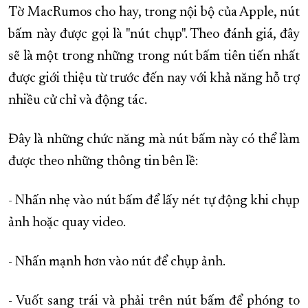
Tờ MacRumos cho hay, trong nội bộ của Apple, nút
XÂY DỰNG KHÁNH HÒA TRỞ THÀNH THÀNH PHỐ TRỰC THUỘC 
bấm này được gọi là "nút chụp". Theo đánh giá, đây
ĐẠI HỘI ĐẢNG CÁC CẤP
TRANG CHỦ
VỀ BÁO KHÁNH HÒA
sẽ là một trong những trong nút bấm tiên tiến nhất
được giới thiệu từ trước đến nay với khả năng hỗ trợ
nhiều cử chỉ và động tác.
Đây là những chức năng mà nút bấm này có thể làm
được theo những thông tin bên lề:
- Nhấn nhẹ vào nút bấm để lấy nét tự động khi chụp
ảnh hoặc quay video.
- Nhấn mạnh hơn vào nút để chụp ảnh.
- Vuốt sang trái và phải trên nút bấm để phóng to