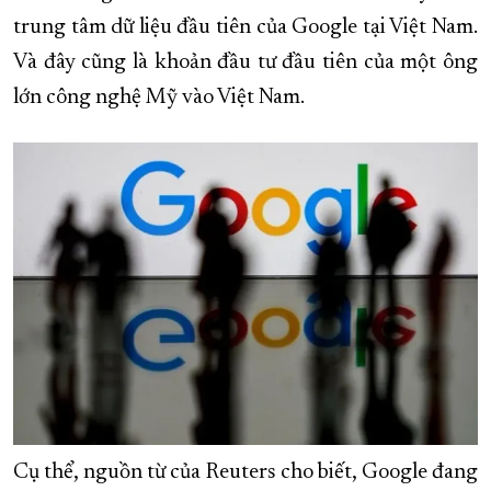
trung tâm dữ liệu đầu tiên của Google tại Việt Nam.
XÂY DỰNG KHÁNH HÒA TRỞ THÀNH THÀNH PHỐ TRỰC THUỘC 
Và đây cũng là khoản đầu tư đầu tiên của một ông
ĐẠI HỘI ĐẢNG CÁC CẤP
TRANG CHỦ
VỀ BÁO KHÁNH HÒA
lớn công nghệ Mỹ vào Việt Nam.
Cụ thể, nguồn từ của Reuters cho biết, Google đang