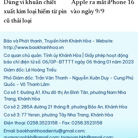
Dùng vi khuẩn chiết
Apple ra mắt iPhone 16
xuất kim loại hiếm từ pin
vào ngày 9/9
cũ thải loại
Báo và Phát thanh, Truyền hình Khánh Hòa - Website:
http://www.baokhanhhoa.vn
Cơ quan chủ quản: Tỉnh ủy Khánh Hòa | Giấy phép hoạt động
báo chí điện tử số: 06/GP-BTTTT ngày 06 tháng 01 năm 2023
Giám đốc: Lê Hoàng Triều
Phó Giám đốc: Trần Văn Thanh - Nguyễn Xuân Duy - Cung Phú
Quốc - Võ Thanh Lâm
Cơ sở 1: Đường A1, Khu đô thị An Bình Tân, phường Nam Nha
Trang, Khánh Hòa
Cơ sở 2: 285A đường 21 tháng 8, phường Bảo An, Khánh Hòa
Cơ sở 3: 77 Yersin, phường Tây Nha Trang, Khánh Hòa
Điện thoại: 0258.3523158 - Fax: 0258.3523158
Email: baokhanhhoadientu@gmail.com;
quangcaobkh@gmail.com; toasoan.bkh@gmail.com;