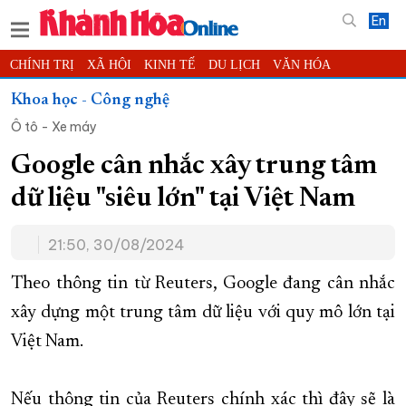
En
CHÍNH TRỊ
XÃ HỘI
KINH TẾ
DU LỊCH
VĂN HÓA
THỂ THAO
ĐỜI SỐNG
TIN ĐỊA PHƯƠNG
Khoa học - Công nghệ
Ô tô - Xe máy
KHOA HỌC - CÔNG NGHỆ
PHÁP LUẬT
BẠN ĐỌC
PHÓNG SỰ
THẾ GIỚI
MULTIMEDIA
VIDEO
ĐỌC BÁO ONLINE
Google cân nhắc xây trung tâm
PODCAST
THÔNG TIN - QUẢNG CÁO
dữ liệu "siêu lớn" tại Việt Nam
QUY HOẠCH TỈNH KHÁNH HÒA
21:50, 30/08/2024
TRƯỜNG SA BIỂN ĐẢO QUÊ HƯƠNG
CHUNG TAY CẢI CÁCH HÀNH CHÍNH
Theo thông tin từ Reuters, Google đang cân nhắc
xây dựng một trung tâm dữ liệu với quy mô lớn tại
XÂY DỰNG NÔNG THÔN MỚI
LỊCH CẮT ĐIỆN
Việt Nam.
TÀU - XE - MÁY BAY
KỶ NIỆM 370 NĂM XÂY DỰNG VÀ PHÁT TRIỂN TỈNH KHÁNH HÒA
Nếu thông tin của Reuters chính xác thì đây sẽ là
KHOẢNH KHẮC ĐẸP XỨ TRẦM