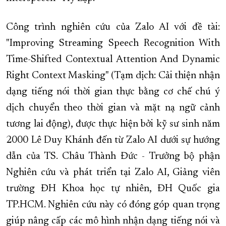
XÂY DỰNG KHÁNH HÒA TRỞ THÀNH THÀNH PHỐ TRỰC THUỘC 
Công trình nghiên cứu của Zalo AI với đề tài:
ĐẠI HỘI ĐẢNG CÁC CẤP
TRANG CHỦ
VỀ BÁO KHÁNH HÒA
"Improving Streaming Speech Recognition With
Time-Shifted Contextual Attention And Dynamic
Right Context Masking" (Tạm dịch: Cải thiện nhận
dạng tiếng nói thời gian thực bằng cơ chế chú ý
dịch chuyển theo thời gian và mặt nạ ngữ cảnh
tương lai động), được thực hiện bởi kỹ sư sinh năm
2000 Lê Duy Khánh đến từ Zalo AI dưới sự hướng
dẫn của TS. Châu Thành Đức - Trưởng bộ phận
Nghiên cứu và phát triển tại Zalo AI, Giảng viên
trường ĐH Khoa học tự nhiên, ĐH Quốc gia
TP.HCM. Nghiên cứu này có đóng góp quan trọng
giúp nâng cấp các mô hình nhận dạng tiếng nói và