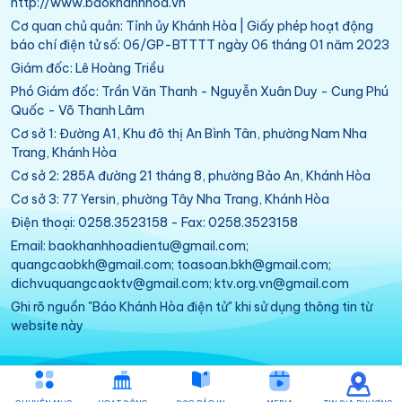
http://www.baokhanhhoa.vn
Cơ quan chủ quản: Tỉnh ủy Khánh Hòa | Giấy phép hoạt động
báo chí điện tử số: 06/GP-BTTTT ngày 06 tháng 01 năm 2023
Giám đốc: Lê Hoàng Triều
Phó Giám đốc: Trần Văn Thanh - Nguyễn Xuân Duy - Cung Phú
Quốc - Võ Thanh Lâm
Cơ sở 1: Đường A1, Khu đô thị An Bình Tân, phường Nam Nha
Trang, Khánh Hòa
Cơ sở 2: 285A đường 21 tháng 8, phường Bảo An, Khánh Hòa
Cơ sở 3: 77 Yersin, phường Tây Nha Trang, Khánh Hòa
Điện thoại: 0258.3523158 - Fax: 0258.3523158
Email: baokhanhhoadientu@gmail.com;
quangcaobkh@gmail.com; toasoan.bkh@gmail.com;
dichvuquangcaoktv@gmail.com; ktv.org.vn@gmail.com
Ghi rõ nguồn "Báo Khánh Hòa điện tử" khi sử dụng thông tin từ
website này