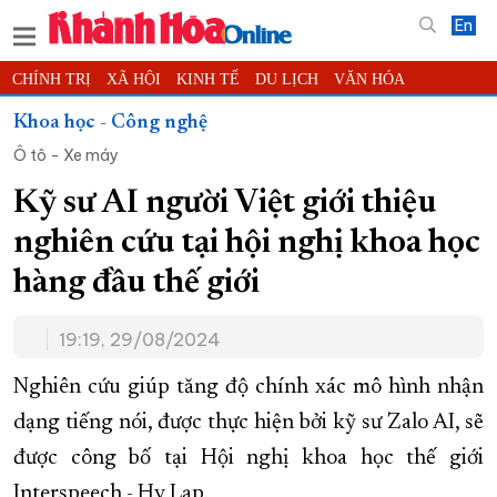
En
CHÍNH TRỊ
XÃ HỘI
KINH TẾ
DU LỊCH
VĂN HÓA
THỂ THAO
ĐỜI SỐNG
TIN ĐỊA PHƯƠNG
Khoa học - Công nghệ
Ô tô - Xe máy
KHOA HỌC - CÔNG NGHỆ
PHÁP LUẬT
BẠN ĐỌC
PHÓNG SỰ
THẾ GIỚI
MULTIMEDIA
VIDEO
ĐỌC BÁO ONLINE
Kỹ sư AI người Việt giới thiệu
PODCAST
THÔNG TIN - QUẢNG CÁO
nghiên cứu tại hội nghị khoa học
QUY HOẠCH TỈNH KHÁNH HÒA
hàng đầu thế giới
TRƯỜNG SA BIỂN ĐẢO QUÊ HƯƠNG
19:19, 29/08/2024
CHUNG TAY CẢI CÁCH HÀNH CHÍNH
XÂY DỰNG NÔNG THÔN MỚI
LỊCH CẮT ĐIỆN
Nghiên cứu giúp tăng độ chính xác mô hình nhận
TÀU - XE - MÁY BAY
dạng tiếng nói, được thực hiện bởi kỹ sư Zalo AI, sẽ
được công bố tại Hội nghị khoa học thế giới
KỶ NIỆM 370 NĂM XÂY DỰNG VÀ PHÁT TRIỂN TỈNH KHÁNH HÒA
Interspeech - Hy Lạp.
KHOẢNH KHẮC ĐẸP XỨ TRẦM