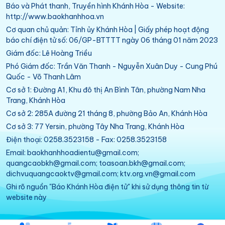
Báo và Phát thanh, Truyền hình Khánh Hòa - Website:
http://www.baokhanhhoa.vn
Cơ quan chủ quản: Tỉnh ủy Khánh Hòa | Giấy phép hoạt động
báo chí điện tử số: 06/GP-BTTTT ngày 06 tháng 01 năm 2023
Giám đốc: Lê Hoàng Triều
Phó Giám đốc: Trần Văn Thanh - Nguyễn Xuân Duy - Cung Phú
Quốc - Võ Thanh Lâm
Cơ sở 1: Đường A1, Khu đô thị An Bình Tân, phường Nam Nha
Trang, Khánh Hòa
Cơ sở 2: 285A đường 21 tháng 8, phường Bảo An, Khánh Hòa
Cơ sở 3: 77 Yersin, phường Tây Nha Trang, Khánh Hòa
Điện thoại: 0258.3523158 - Fax: 0258.3523158
Email: baokhanhhoadientu@gmail.com;
quangcaobkh@gmail.com; toasoan.bkh@gmail.com;
dichvuquangcaoktv@gmail.com; ktv.org.vn@gmail.com
Ghi rõ nguồn "Báo Khánh Hòa điện tử" khi sử dụng thông tin từ
website này