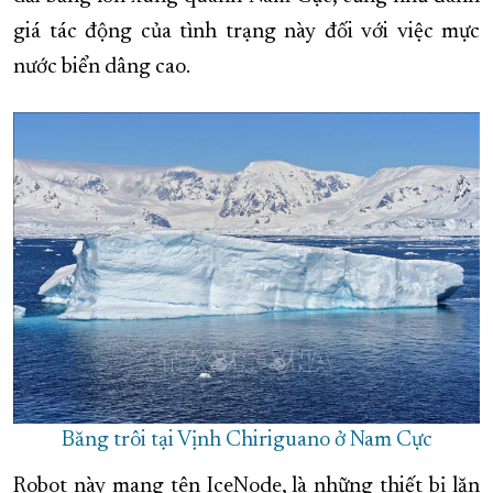
giá tác động của tình trạng này đối với việc mực
XÂY DỰNG KHÁNH HÒA TRỞ THÀNH THÀNH PHỐ TRỰC THUỘC 
nước biển dâng cao.
ĐẠI HỘI ĐẢNG CÁC CẤP
TRANG CHỦ
VỀ BÁO KHÁNH HÒA
Băng trôi tại Vịnh Chiriguano ở Nam Cực
Robot này mang tên IceNode, là những thiết bị lặn