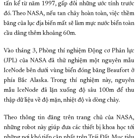
tấn kể từ năm 1997, gấp đôi những ước tính trước
đó. Theo NASA, nếu tan chảy hoàn toàn, việc thềm
băng của lục địa biến mất sẽ làm mực nước biển toàn
cầu dâng thêm khoảng 60m.
Vào tháng 3, Phòng thí nghiệm Động cơ Phản lực
(JPL) của NASA đã thử nghiệm một nguyên mẫu
IceNode bên dưới vùng biển đóng băng Beaufort ở
phía Bắc Alaska. Trong thí nghiệm này, nguyên
mẫu IceNode đã lặn xuống độ sâu 100m để thu
thập dữ liệu về độ mặn, nhiệt độ và dòng chảy.
Theo thông tin đăng trên trang chủ của NASA,
những robot này giúp đưa các thiết bị khoa học tới
những nơi khó tiếp cận nhất trên Trái Đất. Mục tiêu