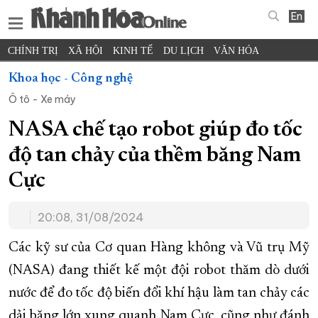
En
CHÍNH TRỊ
XÃ HỘI
KINH TẾ
DU LỊCH
VĂN HÓA
THỂ THAO
ĐỜI SỐNG
TIN ĐỊA PHƯƠNG
Khoa học - Công nghệ
Ô tô - Xe máy
KHOA HỌC - CÔNG NGHỆ
PHÁP LUẬT
BẠN ĐỌC
PHÓNG SỰ
THẾ GIỚI
MULTIMEDIA
VIDEO
ĐỌC BÁO ONLINE
NASA chế tạo robot giúp đo tốc
PODCAST
THÔNG TIN - QUẢNG CÁO
độ tan chảy của thềm băng Nam
QUY HOẠCH TỈNH KHÁNH HÒA
Cực
TRƯỜNG SA BIỂN ĐẢO QUÊ HƯƠNG
20:08, 31/08/2024
CHUNG TAY CẢI CÁCH HÀNH CHÍNH
XÂY DỰNG NÔNG THÔN MỚI
LỊCH CẮT ĐIỆN
Các kỹ sư của Cơ quan Hàng không và Vũ trụ Mỹ
TÀU - XE - MÁY BAY
(NASA) đang thiết kế một đội robot thăm dò dưới
nước để đo tốc độ biến đổi khí hậu làm tan chảy các
KỶ NIỆM 370 NĂM XÂY DỰNG VÀ PHÁT TRIỂN TỈNH KHÁNH HÒA
dải băng lớn xung quanh Nam Cực, cũng như đánh
KHOẢNH KHẮC ĐẸP XỨ TRẦM