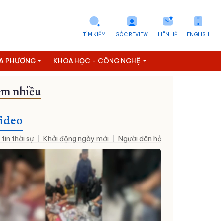
TÌM KIẾM
GÓC REVIEW
LIÊN HỆ
ENGLISH
ỊA PHƯƠNG
KHOA HỌC - CÔNG NGHỆ
m nhiều
ideo
 tin thời sự
Khởi động ngày mới
Người dân hỏi – Cơ quan nhà nư