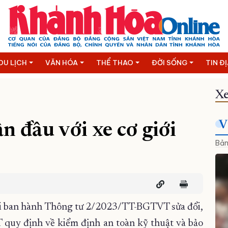
DU LỊCH
VĂN HÓA
THỂ THAO
ĐỜI SỐNG
TIN Đ
Xe
V
n đầu với xe cơ giới
Bản
ải ban hành Thông tư 2/2023/TT-BGTVT sửa đổi,
uy định về kiểm định an toàn kỹ thuật và bảo