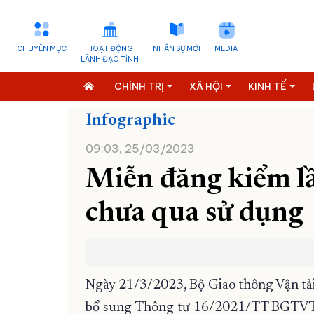
CHUYÊN MỤC
HOẠT ĐỘNG
NHÂN SỰ MỚI
MEDIA
LÃNH ĐẠO TỈNH
CHÍNH TRỊ
XÃ HỘI
KINH TẾ
Infographic
09:03, 25/03/2023
Miễn đăng kiểm lầ
chưa qua sử dụng
Ngày 21/3/2023, Bộ Giao thông Vận t
bổ sung Thông tư 16/2021/TT-BGTVT q