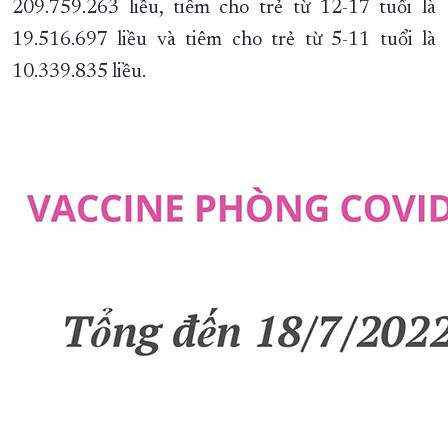
209.759.263 liều, tiêm cho trẻ từ 12-17 tuổi là
XÂY DỰNG KHÁNH HÒA TRỞ THÀNH THÀNH PHỐ TRỰC THUỘC 
19.516.697 liều và tiêm cho trẻ từ 5-11 tuổi là
ĐẠI HỘI ĐẢNG CÁC CẤP
TRANG CHỦ
VỀ BÁO KHÁNH HÒA
10.339.835 liều.