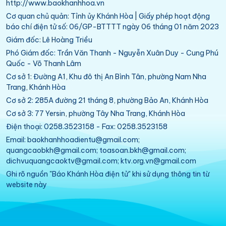
http://www.baokhanhhoa.vn
Cơ quan chủ quản: Tỉnh ủy Khánh Hòa | Giấy phép hoạt động
báo chí điện tử số: 06/GP-BTTTT ngày 06 tháng 01 năm 2023
Giám đốc: Lê Hoàng Triều
Phó Giám đốc: Trần Văn Thanh - Nguyễn Xuân Duy - Cung Phú
Quốc - Võ Thanh Lâm
Cơ sở 1: Đường A1, Khu đô thị An Bình Tân, phường Nam Nha
Trang, Khánh Hòa
Cơ sở 2: 285A đường 21 tháng 8, phường Bảo An, Khánh Hòa
Cơ sở 3: 77 Yersin, phường Tây Nha Trang, Khánh Hòa
Điện thoại: 0258.3523158 - Fax: 0258.3523158
Email: baokhanhhoadientu@gmail.com;
quangcaobkh@gmail.com; toasoan.bkh@gmail.com;
dichvuquangcaoktv@gmail.com; ktv.org.vn@gmail.com
Ghi rõ nguồn "Báo Khánh Hòa điện tử" khi sử dụng thông tin từ
website này