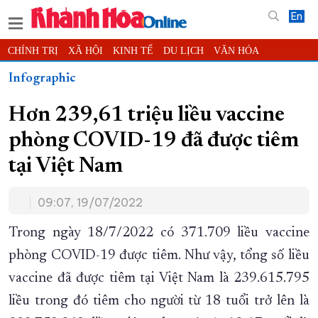
En
CHÍNH TRỊ
XÃ HỘI
KINH TẾ
DU LỊCH
VĂN HÓA
THỂ THAO
ĐỜI SỐNG
TIN ĐỊA PHƯƠNG
Infographic
KHOA HỌC - CÔNG NGHỆ
PHÁP LUẬT
BẠN ĐỌC
PHÓNG SỰ
Hơn 239,61 triệu liều vaccine
THẾ GIỚI
MULTIMEDIA
VIDEO
ĐỌC BÁO ONLINE
phòng COVID-19 đã được tiêm
PODCAST
THÔNG TIN - QUẢNG CÁO
tại Việt Nam
QUY HOẠCH TỈNH KHÁNH HÒA
TRƯỜNG SA BIỂN ĐẢO QUÊ HƯƠNG
09:07, 19/07/2022
CHUNG TAY CẢI CÁCH HÀNH CHÍNH
Trong ngày 18/7/2022 có 371.709 liều vaccine
XÂY DỰNG NÔNG THÔN MỚI
LỊCH CẮT ĐIỆN
phòng COVID-19 được tiêm. Như vậy, tổng số liều
TÀU - XE - MÁY BAY
vaccine đã được tiêm tại Việt Nam là 239.615.795
KỶ NIỆM 370 NĂM XÂY DỰNG VÀ PHÁT TRIỂN TỈNH KHÁNH HÒA
liều trong đó tiêm cho người từ 18 tuổi trở lên là
KHOẢNH KHẮC ĐẸP XỨ TRẦM