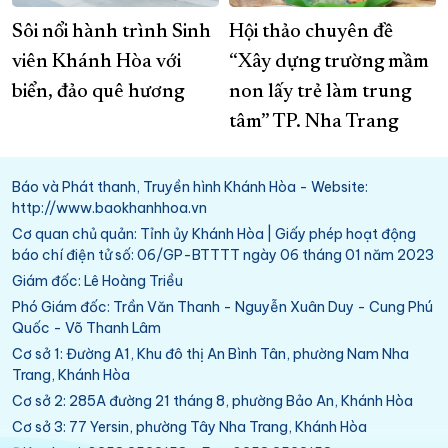
Sôi nổi hành trình Sinh
Hội thảo chuyên đề
viên Khánh Hòa với
“Xây dựng trường mầm
biển, đảo quê hương
non lấy trẻ làm trung
tâm” TP. Nha Trang
Báo và Phát thanh, Truyền hình Khánh Hòa - Website:
http://www.baokhanhhoa.vn
Cơ quan chủ quản: Tỉnh ủy Khánh Hòa | Giấy phép hoạt động
báo chí điện tử số: 06/GP-BTTTT ngày 06 tháng 01 năm 2023
Giám đốc: Lê Hoàng Triều
Phó Giám đốc: Trần Văn Thanh - Nguyễn Xuân Duy - Cung Phú
Quốc - Võ Thanh Lâm
Cơ sở 1: Đường A1, Khu đô thị An Bình Tân, phường Nam Nha
Trang, Khánh Hòa
Cơ sở 2: 285A đường 21 tháng 8, phường Bảo An, Khánh Hòa
Cơ sở 3: 77 Yersin, phường Tây Nha Trang, Khánh Hòa