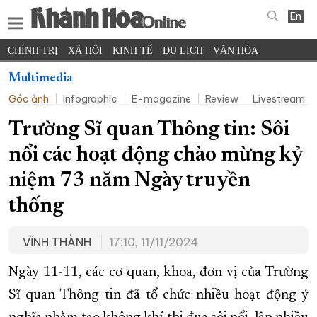
En
CHÍNH TRỊ
XÃ HỘI
KINH TẾ
DU LỊCH
VĂN HÓA
THỂ THAO
ĐỜI SỐNG
TIN ĐỊA PHƯƠNG
Multimedia
Góc ảnh
Infographic
E-magazine
Review
Livestream
KHOA HỌC - CÔNG NGHỆ
PHÁP LUẬT
BẠN ĐỌC
PHÓNG SỰ
THẾ GIỚI
MULTIMEDIA
VIDEO
ĐỌC BÁO ONLINE
Trường Sĩ quan Thông tin: Sôi
PODCAST
THÔNG TIN - QUẢNG CÁO
nổi các hoạt động chào mừng kỷ
QUY HOẠCH TỈNH KHÁNH HÒA
niệm 73 năm Ngày truyền
TRƯỜNG SA BIỂN ĐẢO QUÊ HƯƠNG
thống
CHUNG TAY CẢI CÁCH HÀNH CHÍNH
VĨNH THÀNH
17:10, 11/11/2024
XÂY DỰNG NÔNG THÔN MỚI
LỊCH CẮT ĐIỆN
TÀU - XE - MÁY BAY
Ngày 11-11, các cơ quan, khoa, đơn vị của Trường
KỶ NIỆM 370 NĂM XÂY DỰNG VÀ PHÁT TRIỂN TỈNH KHÁNH HÒA
Sĩ quan Thông tin đã tổ chức nhiều hoạt động ý
KHOẢNH KHẮC ĐẸP XỨ TRẦM