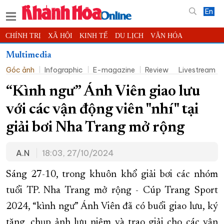
En
CHÍNH TRỊ
XÃ HỘI
KINH TẾ
DU LỊCH
VĂN HÓA
THỂ THAO
ĐỜI SỐNG
TIN ĐỊA PHƯƠNG
Multimedia
Góc ảnh
Infographic
E-magazine
Review
Livestream
KHOA HỌC - CÔNG NGHỆ
PHÁP LUẬT
BẠN ĐỌC
PHÓNG SỰ
THẾ GIỚI
MULTIMEDIA
VIDEO
ĐỌC BÁO ONLINE
“Kình ngư” Ánh Viên giao lưu
PODCAST
THÔNG TIN - QUẢNG CÁO
với các vận động viên "nhí" tại
QUY HOẠCH TỈNH KHÁNH HÒA
giải bơi Nha Trang mở rộng
TRƯỜNG SA BIỂN ĐẢO QUÊ HƯƠNG
A.N
18:03, 27/10/2024
CHUNG TAY CẢI CÁCH HÀNH CHÍNH
XÂY DỰNG NÔNG THÔN MỚI
LỊCH CẮT ĐIỆN
Sáng 27-10, trong khuôn khổ giải bơi các nhóm
TÀU - XE - MÁY BAY
tuổi TP. Nha Trang mở rộng - Cúp Trang Sport
2024, “kình ngư” Ánh Viên đã có buổi giao lưu, ký
KỶ NIỆM 370 NĂM XÂY DỰNG VÀ PHÁT TRIỂN TỈNH KHÁNH HÒA
tặng, chụp ảnh lưu niệm và trao giải cho các vận
KHOẢNH KHẮC ĐẸP XỨ TRẦM