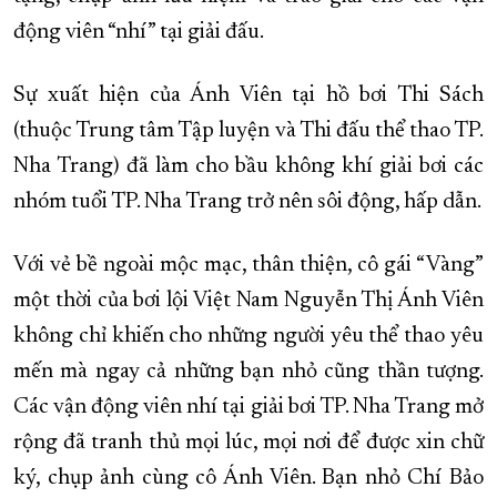
động viên “nhí” tại giải đấu.
XÂY DỰNG KHÁNH HÒA TRỞ THÀNH THÀNH PHỐ TRỰC THUỘC 
ĐẠI HỘI ĐẢNG CÁC CẤP
TRANG CHỦ
VỀ BÁO KHÁNH HÒA
Sự xuất hiện của Ánh Viên tại hồ bơi Thi Sách
(thuộc Trung tâm Tập luyện và Thi đấu thể thao TP.
Nha Trang) đã làm cho bầu không khí giải bơi các
nhóm tuổi TP. Nha Trang trở nên sôi động, hấp dẫn.
Với vẻ bề ngoài mộc mạc, thân thiện, cô gái “Vàng”
một thời của bơi lội Việt Nam Nguyễn Thị Ánh Viên
không chỉ khiến cho những người yêu thể thao yêu
mến mà ngay cả những bạn nhỏ cũng thần tượng.
Các vận động viên nhí tại giải bơi TP. Nha Trang mở
rộng đã tranh thủ mọi lúc, mọi nơi để được xin chữ
ký, chụp ảnh cùng cô Ánh Viên. Bạn nhỏ Chí Bảo