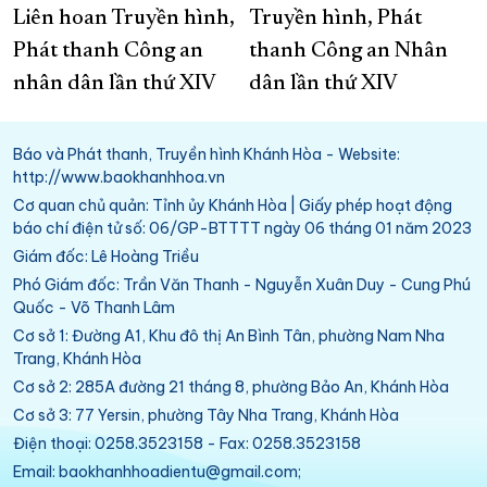
Liên hoan Truyền hình,
Truyền hình, Phát
Phát thanh Công an
thanh Công an Nhân
nhân dân lần thứ XIV
dân lần thứ XIV
Báo và Phát thanh, Truyền hình Khánh Hòa - Website:
http://www.baokhanhhoa.vn
Cơ quan chủ quản: Tỉnh ủy Khánh Hòa | Giấy phép hoạt động
báo chí điện tử số: 06/GP-BTTTT ngày 06 tháng 01 năm 2023
Giám đốc: Lê Hoàng Triều
Phó Giám đốc: Trần Văn Thanh - Nguyễn Xuân Duy - Cung Phú
Quốc - Võ Thanh Lâm
Cơ sở 1: Đường A1, Khu đô thị An Bình Tân, phường Nam Nha
Trang, Khánh Hòa
Cơ sở 2: 285A đường 21 tháng 8, phường Bảo An, Khánh Hòa
Cơ sở 3: 77 Yersin, phường Tây Nha Trang, Khánh Hòa
Điện thoại: 0258.3523158 - Fax: 0258.3523158
Email: baokhanhhoadientu@gmail.com;