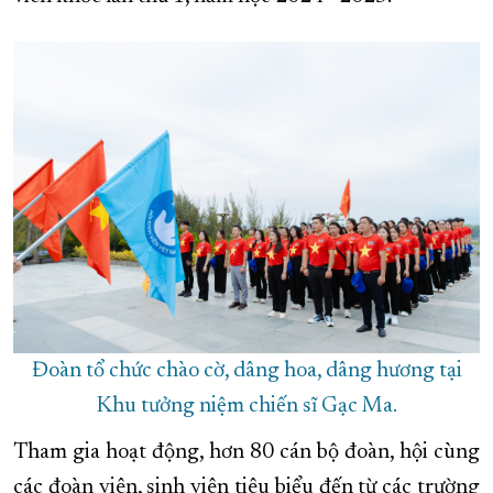
XÂY DỰNG KHÁNH HÒA TRỞ THÀNH THÀNH PHỐ TRỰC THUỘC 
ĐẠI HỘI ĐẢNG CÁC CẤP
TRANG CHỦ
VỀ BÁO KHÁNH HÒA
Đoàn tổ chức chào cờ, dâng hoa, dâng hương tại
Khu tưởng niệm chiến sĩ Gạc Ma.
Tham gia hoạt động, hơn 80 cán bộ đoàn, hội cùng
các đoàn viên, sinh viên tiêu biểu đến từ các trường