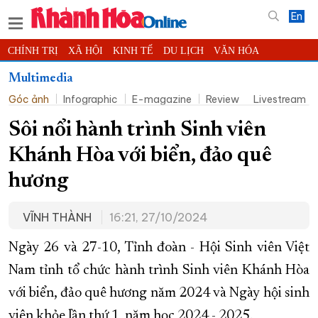
En
CHÍNH TRỊ
XÃ HỘI
KINH TẾ
DU LỊCH
VĂN HÓA
THỂ THAO
ĐỜI SỐNG
TIN ĐỊA PHƯƠNG
Multimedia
Góc ảnh
Infographic
E-magazine
Review
Livestream
KHOA HỌC - CÔNG NGHỆ
PHÁP LUẬT
BẠN ĐỌC
PHÓNG SỰ
THẾ GIỚI
MULTIMEDIA
VIDEO
ĐỌC BÁO ONLINE
Sôi nổi hành trình Sinh viên
PODCAST
THÔNG TIN - QUẢNG CÁO
Khánh Hòa với biển, đảo quê
QUY HOẠCH TỈNH KHÁNH HÒA
hương
TRƯỜNG SA BIỂN ĐẢO QUÊ HƯƠNG
VĨNH THÀNH
16:21, 27/10/2024
CHUNG TAY CẢI CÁCH HÀNH CHÍNH
XÂY DỰNG NÔNG THÔN MỚI
LỊCH CẮT ĐIỆN
Ngày 26 và 27-10, Tỉnh đoàn - Hội Sinh viên Việt
TÀU - XE - MÁY BAY
Nam tỉnh tổ chức hành trình Sinh viên Khánh Hòa
với biển, đảo quê hương năm 2024 và Ngày hội sinh
KỶ NIỆM 370 NĂM XÂY DỰNG VÀ PHÁT TRIỂN TỈNH KHÁNH HÒA
viên khỏe lần thứ 1, năm học 2024 - 2025.
KHOẢNH KHẮC ĐẸP XỨ TRẦM