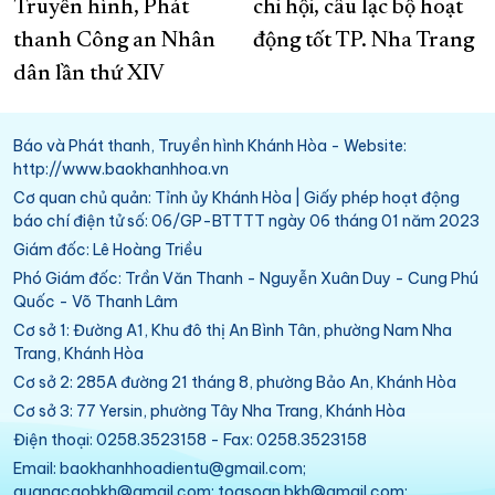
Truyền hình, Phát
chi hội, câu lạc bộ hoạt
thanh Công an Nhân
động tốt TP. Nha Trang
dân lần thứ XIV
Báo và Phát thanh, Truyền hình Khánh Hòa - Website:
http://www.baokhanhhoa.vn
Cơ quan chủ quản: Tỉnh ủy Khánh Hòa | Giấy phép hoạt động
báo chí điện tử số: 06/GP-BTTTT ngày 06 tháng 01 năm 2023
Giám đốc: Lê Hoàng Triều
Phó Giám đốc: Trần Văn Thanh - Nguyễn Xuân Duy - Cung Phú
Quốc - Võ Thanh Lâm
Cơ sở 1: Đường A1, Khu đô thị An Bình Tân, phường Nam Nha
Trang, Khánh Hòa
Cơ sở 2: 285A đường 21 tháng 8, phường Bảo An, Khánh Hòa
Cơ sở 3: 77 Yersin, phường Tây Nha Trang, Khánh Hòa
Điện thoại: 0258.3523158 - Fax: 0258.3523158
Email: baokhanhhoadientu@gmail.com;
quangcaobkh@gmail.com; toasoan.bkh@gmail.com;