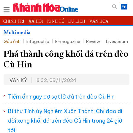
En
CHÍNH TRỊ
XÃ HỘI
KINH TẾ
DU LỊCH
VĂN HÓA
THỂ THAO
ĐỜI SỐNG
TIN ĐỊA PHƯƠNG
Multimedia
Góc ảnh
Infographic
E-magazine
Review
Livestream
KHOA HỌC - CÔNG NGHỆ
PHÁP LUẬT
BẠN ĐỌC
PHÓNG SỰ
THẾ GIỚI
MULTIMEDIA
VIDEO
ĐỌC BÁO ONLINE
Phá thành công khối đá trên đèo
PODCAST
THÔNG TIN - QUẢNG CÁO
Cù Hin
QUY HOẠCH TỈNH KHÁNH HÒA
VĂN KỲ
18:32, 09/11/2024
TRƯỜNG SA BIỂN ĐẢO QUÊ HƯƠNG
CHUNG TAY CẢI CÁCH HÀNH CHÍNH
Tiềm ẩn nguy cơ sạt lở đá trên đèo Cù Hin
XÂY DỰNG NÔNG THÔN MỚI
LỊCH CẮT ĐIỆN
Bí thư Tỉnh ủy Nghiêm Xuân Thành: Chỉ đạo di
TÀU - XE - MÁY BAY
dời xong khối đá trên đèo Cù Hin trong 24 giờ
KỶ NIỆM 370 NĂM XÂY DỰNG VÀ PHÁT TRIỂN TỈNH KHÁNH HÒA
tới
KHOẢNH KHẮC ĐẸP XỨ TRẦM