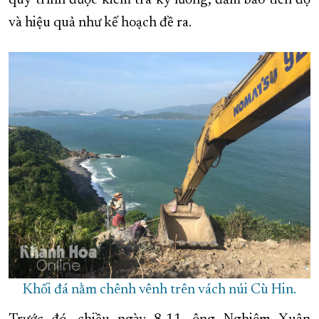
và hiệu quả như kế hoạch đề ra.
Khối đá nằm chênh vênh trên vách núi Cù Hin.