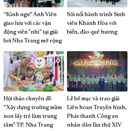
“Kình ngư” Ánh Viên
Sôi nổi hành trình Sinh
giao lưu với các vận
viên Khánh Hòa với
động viên "nhí" tại giải
biển, đảo quê hương
bơi Nha Trang mở rộng
Hội thảo chuyên đề
Lễ bế mạc và trao giải
“Xây dựng trường mầm
Liên hoan Truyền hình,
non lấy trẻ làm trung
Phát thanh Công an
tâm” TP. Nha Trang
nhân dân lần thứ XIV