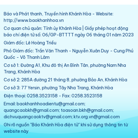
Báo và Phát thanh, Truyền hình Khánh Hòa - Website:
http://www.baokhanhhoa.vn
Cơ quan chủ quản: Tỉnh ủy Khánh Hòa | Giấy phép hoạt động
báo chí điện tử số: 06/GP-BTTTT ngày 06 tháng 01 năm 2023
Giám đốc: Lê Hoàng Triều
Phó Giám đốc: Trần Văn Thanh - Nguyễn Xuân Duy - Cung Phú
Quốc - Võ Thanh Lâm
Cơ sở 1: Đường A1, Khu đô thị An Bình Tân, phường Nam Nha
Trang, Khánh Hòa
Cơ sở 2: 285A đường 21 tháng 8, phường Bảo An, Khánh Hòa
Cơ sở 3: 77 Yersin, phường Tây Nha Trang, Khánh Hòa
Điện thoại: 0258.3523158 - Fax: 0258.3523158
Email: baokhanhhoadientu@gmail.com;
quangcaobkh@gmail.com; toasoan.bkh@gmail.com;
dichvuquangcaoktv@gmail.com; ktv.org.vn@gmail.com
Ghi rõ nguồn "Báo Khánh Hòa điện tử" khi sử dụng thông tin từ
website này