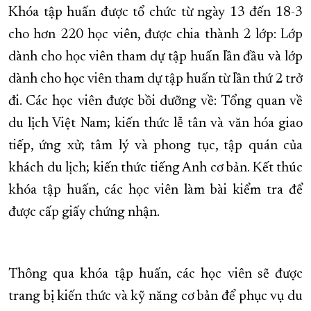
Khóa tập huấn được tổ chức từ ngày 13 đến 18-3
XÂY DỰNG KHÁNH HÒA TRỞ THÀNH THÀNH PHỐ TRỰC THUỘC 
cho hơn 220 học viên, được chia thành 2 lớp: Lớp
ĐẠI HỘI ĐẢNG CÁC CẤP
TRANG CHỦ
VỀ BÁO KHÁNH HÒA
dành cho học viên tham dự tập huấn lần đầu và lớp
dành cho học viên tham dự tập huấn từ lần thứ 2 trở
đi. Các học viên được bồi dưỡng về: Tổng quan về
du lịch Việt Nam; kiến thức lễ tân và văn hóa giao
tiếp, ứng xử; tâm lý và phong tục, tập quán của
khách du lịch; kiến thức tiếng Anh cơ bản. Kết thúc
khóa tập huấn, các học viên làm bài kiểm tra để
được cấp giấy chứng nhận.
Thông qua khóa tập huấn, các học viên sẽ được
trang bị kiến thức và kỹ năng cơ bản để phục vụ du