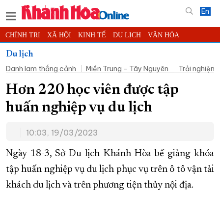
En
CHÍNH TRỊ
XÃ HỘI
KINH TẾ
DU LỊCH
VĂN HÓA
THỂ THAO
ĐỜI SỐNG
TIN ĐỊA PHƯƠNG
Du lịch
Danh lam thắng cảnh
Miền Trung - Tây Nguyên
Trải nghiệm
KHOA HỌC - CÔNG NGHỆ
PHÁP LUẬT
BẠN ĐỌC
PHÓNG SỰ
THẾ GIỚI
MULTIMEDIA
VIDEO
ĐỌC BÁO ONLINE
Hơn 220 học viên được tập
PODCAST
THÔNG TIN - QUẢNG CÁO
huấn nghiệp vụ du lịch
QUY HOẠCH TỈNH KHÁNH HÒA
10:03, 19/03/2023
TRƯỜNG SA BIỂN ĐẢO QUÊ HƯƠNG
CHUNG TAY CẢI CÁCH HÀNH CHÍNH
Ngày 18-3, Sở Du lịch Khánh Hòa bế giảng khóa
tập huấn nghiệp vụ du lịch phục vụ trên ô tô vận tải
XÂY DỰNG NÔNG THÔN MỚI
LỊCH CẮT ĐIỆN
khách du lịch và trên phương tiện thủy nội địa.
TÀU - XE - MÁY BAY
KỶ NIỆM 370 NĂM XÂY DỰNG VÀ PHÁT TRIỂN TỈNH KHÁNH HÒA
KHOẢNH KHẮC ĐẸP XỨ TRẦM