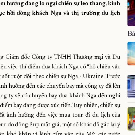
ầm hương đang lo ngại chiến sự leo thang, kinh
ục hồi dòng khách Nga và thị trường du lịch
Bả
Tổng Giám đốc Công ty TNHH Thương mại và Du
iện việc thí điểm đưa khách Nga có “hộ chiếu vắc
sốt ruột dõi theo chiến sự Nga - Ukraine. Trước
 ảnh hưởng đến các chuyến bay mà công ty đã lên
công ty sẽ có chuyến bay đưa khách Nga đến nghỉ
iểm bay đang được xúc tiến. Tuy nhiên, chiến sự
 đã ảnh hưởng đến việc mua tour đi du lịch của
r do đồng Rup mất giá; một số khác đã gác lại ý
 gặp khó khăn vì lệnh cấm vận của Mỹ, các nước