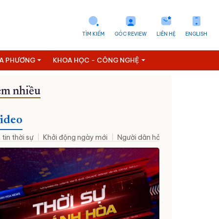
TÌM KIẾM
GÓC REVIEW
LIÊN HỆ
ENGLISH
ỊA PHƯƠNG
KHOA HỌC - CÔNG NGHỆ
m nhiều
ideo
 tin thời sự
Khởi động ngày mới
Người dân hỏi – Cơ quan nhà nư