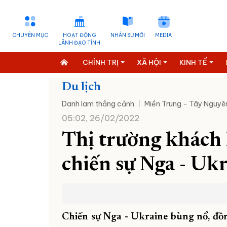
CHUYÊN MỤC
HOẠT ĐỘNG
NHÂN SỰ MỚI
MEDIA
LÃNH ĐẠO TỈNH
CHÍNH TRỊ
XÃ HỘI
KINH TẾ
Du lịch
Danh lam thắng cảnh
Miền Trung - Tây Nguyê
05:02, 26/02/2022
Thị trường khách 
chiến sự Nga - Uk
Chiến sự Nga - Ukraine bùng nổ,