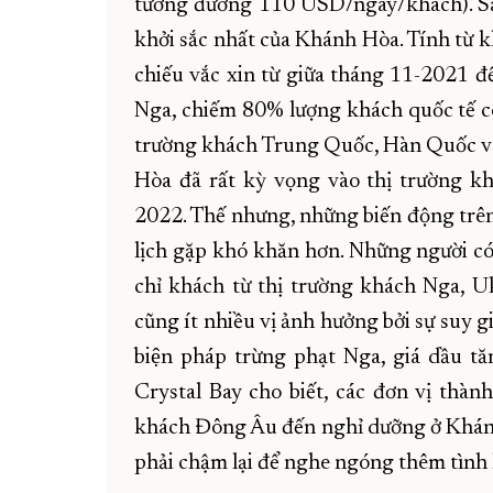
tương đương 110 USD/ngày/khách). Sa
khởi sắc nhất của Khánh Hòa. Tính từ kh
chiếu vắc xin từ giữa tháng 11-2021
Nga, chiếm 80% lượng khách quốc tế có
trường khách Trung Quốc, Hàn Quốc vẫ
Hòa đã rất kỳ vọng vào thị trường k
2022. Thế nhưng, những biến động trên 
lịch gặp khó khăn hơn. Những người có 
chỉ khách từ thị trường khách Nga, Uk
cũng ít nhiều vị ảnh hưởng bởi sự suy g
biện pháp trừng phạt Nga, giá dầ
Crystal Bay cho biết, các đơn vị thà
khách Đông Âu đến nghỉ dưỡng ở Khánh
phải chậm lại để nghe ngóng thêm tình 