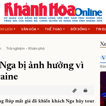
DU LỊCH
VĂN HÓA
THỂ THAO
ĐỜI SỐNG
TIN Đ
Xe
n
Trải nghiệm – Khám phá
V
Nga bị ảnh hưởng vì
Bản
raine
 đồng Rúp mất giá đã khiến khách Nga hủy tour