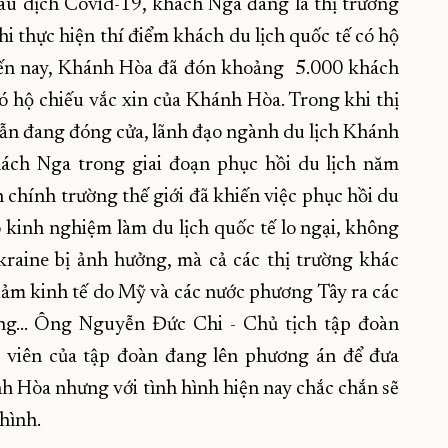
u dịch Covid-19, khách Nga đang là thị trường
i thực hiện thí điểm khách du lịch quốc tế có hộ
 đến nay, Khánh Hòa đã đón khoảng 5.000 khách
 hộ chiếu vắc xin của Khánh Hòa. Trong khi thị
n đang đóng cửa, lãnh đạo ngành du lịch Khánh
hách Nga trong giai đoạn phục hồi du lịch năm
chính trường thế giới đã khiến việc phục hồi du
kinh nghiệm làm du lịch quốc tế lo ngại, không
raine bị ảnh hưởng, mà cả các thị trường khác
iảm kinh tế do Mỹ và các nước phương Tây ra các
u tăng... Ông Nguyễn Đức Chi - Chủ tịch tập đoàn
nh viên của tập đoàn đang lên phương án để đưa
 Hòa nhưng với tình hình hiện nay chắc chắn sẽ
hình.