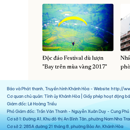
Độc đáo Festival dù lượn
Nhi
"Bay trên mùa vàng 2017"
phò
Báo và Phát thanh, Truyền hình Khánh Hòa - Website: http:/
Cơ quan chủ quản: Tỉnh ủy Khánh Hòa | Giấy phép hoạt động 
Giám đốc: Lê Hoàng Triều
Phó Giám đốc: Trần Văn Thanh - Nguyễn Xuân Duy - Cung Ph
Cơ sở 1: Đường A1, Khu đô thị An Bình Tân, phường Nam Nha Tr
Cơ sở 2: 285A đường 21 tháng 8, phường Bảo An, Khánh Hòa