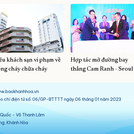
ều khách sạn vi phạm về
Hợp tác mở đường bay
ng cháy chữa cháy
thẳng Cam Ranh - Seoul
/www.baokhanhhoa.vn
báo chí điện tử số: 06/GP-BTTTT ngày 06 tháng 01 năm 2023
ú Quốc - Võ Thanh Lâm
ang, Khánh Hòa