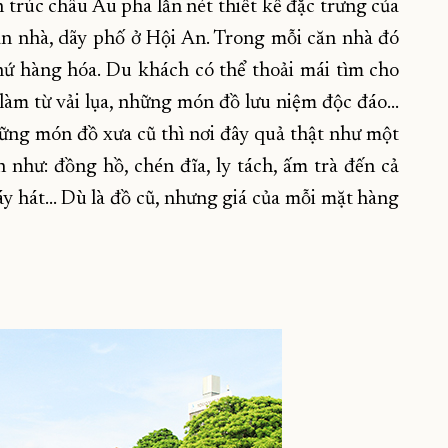
trúc châu Âu pha lẫn nét thiết kế đặc trưng của
n nhà, dãy phố ở Hội An. Trong mỗi căn nhà đó
hứ hàng hóa. Du khách có thể thoải mái tìm cho
làm từ vải lụa, những món đồ lưu niệm độc đáo…
hững món đồ xưa cũ thì nơi đây quả thật như một
 như: đồng hồ, chén đĩa, ly tách, ấm trà đến cả
máy hát… Dù là đồ cũ, nhưng giá của mỗi mặt hàng