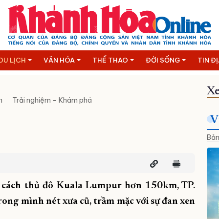
DU LỊCH
VĂN HÓA
THỂ THAO
ĐỜI SỐNG
TIN Đ
Xe
n
Trải nghiệm – Khám phá
V
Bản
, cách thủ đô Kuala Lumpur hơn 150km, TP.
trong mình nét xưa cũ, trầm mặc với sự đan xen