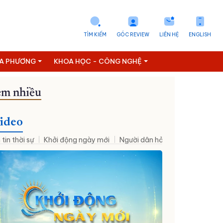
TÌM KIẾM
GÓC REVIEW
LIÊN HỆ
ENGLISH
ỊA PHƯƠNG
KHOA HỌC - CÔNG NGHỆ
m nhiều
ideo
 tin thời sự
Khởi động ngày mới
Người dân hỏi – Cơ quan nhà nư