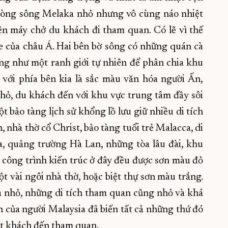
 Dòng sông Melaka nhỏ nhưng vô cùng náo nhiệt
ền máy chở du khách đi tham quan. Có lẽ vì thế
e của châu Á. Hai bên bờ sông có những quán cà
ng như một ranh giới tự nhiên để phân chia khu
với phía bên kia là sắc màu văn hóa người Ấn,
hỏ, du khách đến với khu vực trung tâm đầy sôi
 bảo tàng lịch sử khổng lồ lưu giữ nhiều di tích
h, nhà thờ cổ Christ, bảo tàng tuổi trẻ Malacca, di
a, quảng trường Hà Lan, những tòa lâu đài, khu
c công trình kiến trúc ở đây đều được sơn màu đỏ
 vài ngôi nhà thờ, hoặc biệt thự sơn màu trắng.
 nhỏ, những di tích tham quan cũng nhỏ và khá
 của người Malaysia đã biến tất cả những thứ đó
ượt khách đến tham quan.