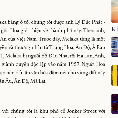
a bằng ô tô, chúng tôi được anh Lý Đức Phát -
Kh
 gốc Hoa giới thiệu về thành phố này. Theo anh,
 An của Việt Nam. Trước đây, Melaka từng là một
uyền và thương nhân từ Trung Hoa, Ấn Độ, Ả Rập
, Melaka bị người Bồ Đào Nha, rồi Hà Lan, Anh,
a giành quyền độc lập vào năm 1957. Người Hoa
tạo nên dấu ấn văn hóa đậm nét cho vùng đất này
âu Âu, Ấn Độ, Mã Lai.
 với chúng tôi là khu phố cổ Jonker Street với