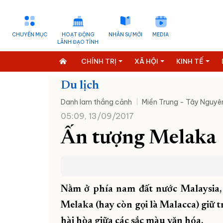
CHUYÊN MỤC
HOẠT ĐỘNG
NHÂN SỰ MỚI
MEDIA
LÃNH ĐẠO TỈNH
CHÍNH TRỊ
XÃ HỘI
KINH TẾ
Du lịch
Danh lam thắng cảnh
Miền Trung - Tây Nguyê
05:09, 13/09/2017
Ấn tượng Melaka
Nằm ở phía nam đất nước Malaysia
Melaka (hay còn gọi là Malacca) giữ 
hài hòa giữa các sắc màu văn hóa.