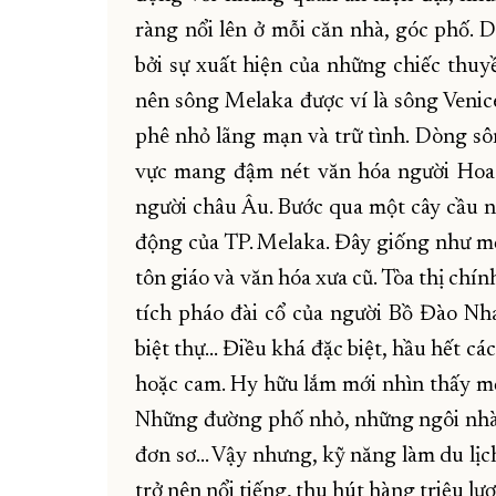
ràng nổi lên ở mỗi căn nhà, góc phố.
bởi sự xuất hiện của những chiếc thuy
nên sông Melaka được ví là sông Venic
phê nhỏ lãng mạn và trữ tình. Dòng sô
vực mang đậm nét văn hóa người Hoa 
người châu Âu. Bước qua một cây cầu n
động của TP. Melaka. Đây giống như một
tôn giáo và văn hóa xưa cũ. Tòa thị chín
tích pháo đài cổ của người Bồ Đào Nh
biệt thự… Điều khá đặc biệt, hầu hết cá
hoặc cam. Hy hữu lắm mới nhìn thấy một
Những đường phố nhỏ, những ngôi nhà
đơn sơ… Vậy nhưng, kỹ năng làm du lịch
trở nên nổi tiếng, thu hút hàng triệu l