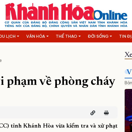
DU LỊCH
VĂN HÓA
THỂ THAO
ĐỜI SỐNG
TIN Đ
Xe
e
V
vi phạm về phòng cháy
Bản
CC) tỉnh Khánh Hòa vừa kiểm tra và xử phạt