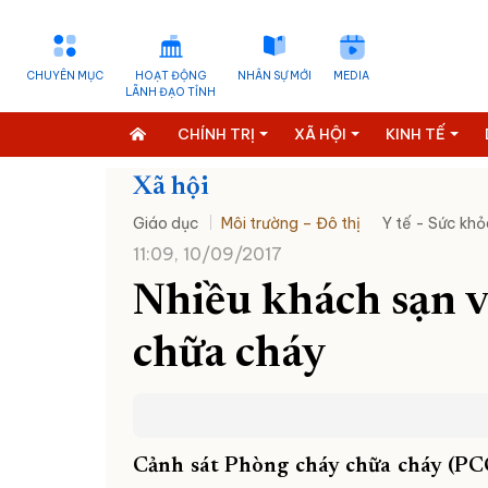
CHUYÊN MỤC
HOẠT ĐỘNG
NHÂN SỰ MỚI
MEDIA
LÃNH ĐẠO TỈNH
CHÍNH TRỊ
XÃ HỘI
KINH TẾ
Xã hội
Giáo dục
Môi trường – Đô thị
Y tế - Sức khỏ
11:09, 10/09/2017
Nhiều khách sạn 
chữa cháy
Cảnh sát Phòng cháy chữa cháy (PC