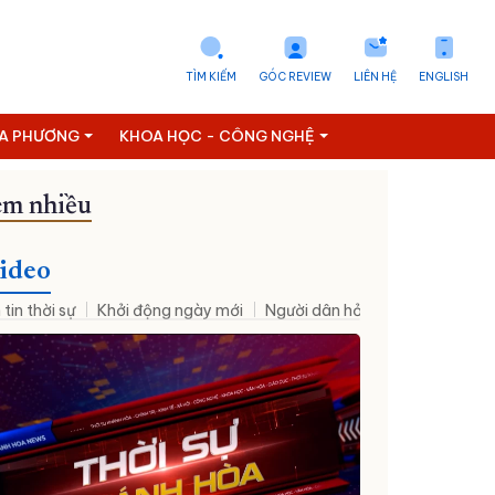
TÌM KIẾM
GÓC REVIEW
LIÊN HỆ
ENGLISH
ỊA PHƯƠNG
KHOA HỌC - CÔNG NGHỆ
m nhiều
ideo
 tin thời sự
Khởi động ngày mới
Người dân hỏi – Cơ quan nhà nư