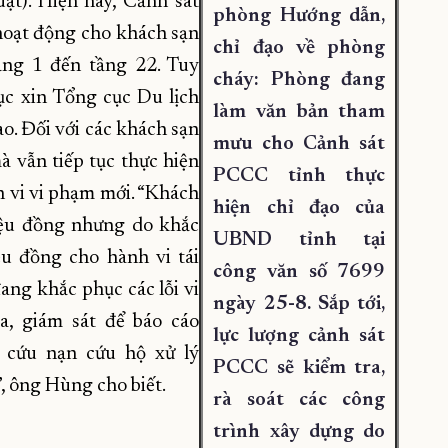
t). Hiện nay, Cảnh sát
phòng Hướng dẫn,
hoạt động cho khách sạn
chỉ đạo về phòng
ầng 1 đến tầng 22. Tuy
cháy: Phòng đang
ục xin Tổng cục Du lịch
làm văn bản tham
sao. Đối với các khách sạn
mưu cho Cảnh sát
à vẫn tiếp tục thực hiện
PCCC tỉnh thực
h vi vi phạm mới. “Khách
hiện chỉ đạo của
riệu đồng nhưng do khắc
UBND tỉnh tại
u đồng cho hành vi tái
công văn số 7699
ang khắc phục các lỗi vi
ngày 25-8. Sắp tới,
a, giám sát để báo cáo
lực lượng cảnh sát
cứu nạn cứu hộ xử lý
PCCC sẽ kiểm tra,
, ông Hùng cho biết.
rà soát các công
trình xây dựng do