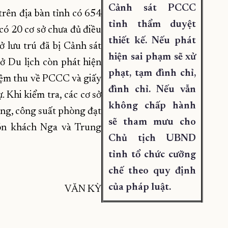
Cảnh sát PCCC
trên địa bàn tỉnh có 654
tỉnh thẩm duyệt
có 20 cơ sở chưa đủ điều
thiết kế. Nếu phát
ở lưu trú đã bị Cảnh sát
hiện sai phạm sẽ xử
ở Du lịch còn phát hiện
phạt, tạm đình chỉ,
iệm thu về PCCC và giấy
đình chỉ. Nếu vẫn
. Khi kiểm tra, các cơ sở
không chấp hành
ng, công suất phòng đạt
sẽ tham mưu cho
ón khách Nga và Trung
Chủ tịch UBND
tỉnh tổ chức cưỡng
chế theo quy định
của pháp luật.
VĂN KỲ