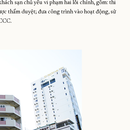
khách sạn chủ yếu vi phạm hai lỗi chính, gồm: thi
ợc thẩm duyệt; đưa công trình vào hoạt động, sử
PCCC.