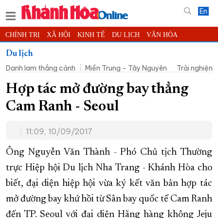
En
CHÍNH TRỊ
XÃ HỘI
KINH TẾ
DU LỊCH
VĂN HÓA
THỂ THAO
ĐỜI SỐNG
TIN ĐỊA PHƯƠNG
Du lịch
Danh lam thắng cảnh
Miền Trung - Tây Nguyên
Trải nghiệm
KHOA HỌC - CÔNG NGHỆ
PHÁP LUẬT
BẠN ĐỌC
PHÓNG SỰ
THẾ GIỚI
MULTIMEDIA
VIDEO
ĐỌC BÁO ONLINE
Hợp tác mở đường bay thẳng
PODCAST
THÔNG TIN - QUẢNG CÁO
Cam Ranh - Seoul
QUY HOẠCH TỈNH KHÁNH HÒA
11:09, 10/09/2017
TRƯỜNG SA BIỂN ĐẢO QUÊ HƯƠNG
CHUNG TAY CẢI CÁCH HÀNH CHÍNH
Ông Nguyễn Văn Thành - Phó Chủ tịch Thường
trực Hiệp hội Du lịch Nha Trang - Khánh Hòa cho
XÂY DỰNG NÔNG THÔN MỚI
LỊCH CẮT ĐIỆN
biết, đại diện hiệp hội vừa ký kết văn bản hợp tác
TÀU - XE - MÁY BAY
mở đường bay khứ hồi từ Sân bay quốc tế Cam Ranh
KỶ NIỆM 370 NĂM XÂY DỰNG VÀ PHÁT TRIỂN TỈNH KHÁNH HÒA
đến TP. Seoul với đại diện Hãng hàng không Jeju
KHOẢNH KHẮC ĐẸP XỨ TRẦM