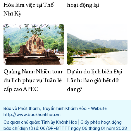
Hòa làm việc tại Thổ
hoạt động lại
Nhĩ Kỳ
Quảng Nam: Nhiều tour
Dự án du lịch biển Đại
du lịch phục vụ Tuần lễ
Lãnh: Bao giờ hết dở
cấp cao APEC
dang?
Báo và Phát thanh, Truyền hình Khánh Hòa - Website:
http://www.baokhanhhoa.vn
Cơ quan chủ quản: Tỉnh ủy Khánh Hòa | Giấy phép hoạt động
báo chí điện tử số: 06/GP-BTTTT ngày 06 tháng 01 năm 2023