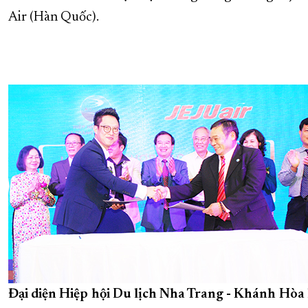
Air (Hàn Quốc).
XÂY DỰNG KHÁNH HÒA TRỞ THÀNH THÀNH PHỐ TRỰC THUỘC 
ĐẠI HỘI ĐẢNG CÁC CẤP
TRANG CHỦ
VỀ BÁO KHÁNH HÒA
Đại diện Hiệp hội Du lịch Nha Trang - Khánh Hòa 