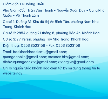
Giám đốc: Lê Hoàng Triều
Phó Giám đốc: Trần Văn Thanh - Nguyễn Xuân Duy - Cung Phú
Quốc - Võ Thanh Lâm
Cơ sở 1: Đường A1, Khu đô thị An Bình Tân, phường Nam Nha
Trang, Khánh Hòa
Cơ sở 2: 285A đường 21 tháng 8, phường Bảo An, Khánh Hòa
Cơ sở 3: 77 Yersin, phường Tây Nha Trang, Khánh Hòa
Điện thoại: 0258.3523158 - Fax: 0258.3523158
Email: baokhanhhoadientu@gmail.com;
quangcaobkh@gmail.com; toasoan.bkh@gmail.com;
dichvuquangcaoktv@gmail.com; ktv.org.vn@gmail.com
Ghi rõ nguồn "Báo Khánh Hòa điện tử" khi sử dụng thông tin từ
website này