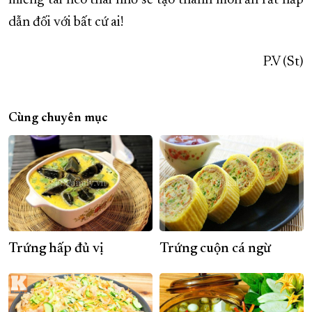
miếng tai heo thái nhỏ sẽ tạo thành món ăn rất hấp
dẫn đối với bất cứ ai!
P.V (St)
Cùng chuyên mục
Trứng hấp đủ vị
Trứng cuộn cá ngừ