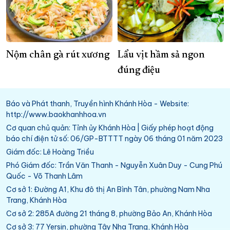
Nộm chân gà rút xương
Lẩu vịt hầm sả ngon
đúng điệu
Báo và Phát thanh, Truyền hình Khánh Hòa - Website:
http://www.baokhanhhoa.vn
Cơ quan chủ quản: Tỉnh ủy Khánh Hòa | Giấy phép hoạt động
báo chí điện tử số: 06/GP-BTTTT ngày 06 tháng 01 năm 2023
Giám đốc: Lê Hoàng Triều
Phó Giám đốc: Trần Văn Thanh - Nguyễn Xuân Duy - Cung Phú
Quốc - Võ Thanh Lâm
Cơ sở 1: Đường A1, Khu đô thị An Bình Tân, phường Nam Nha
Trang, Khánh Hòa
Cơ sở 2: 285A đường 21 tháng 8, phường Bảo An, Khánh Hòa
Cơ sở 3: 77 Yersin, phường Tây Nha Trang, Khánh Hòa