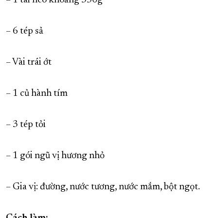
– 1 tai heo khoảng 350g
– 6 tép sả
– Vài trái ớt
– 1 củ hành tím
– 3 tép tỏi
– 1 gói ngũ vị hương nhỏ
– Gia vị: đường, nước tương, nước mắm, bột ngọt.