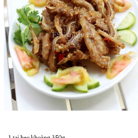
XÂY DỰNG KHÁNH HÒA TRỞ THÀNH THÀNH PHỐ TRỰC THUỘC 
ĐẠI HỘI ĐẢNG CÁC CẤP
TRANG CHỦ
VỀ BÁO KHÁNH HÒA