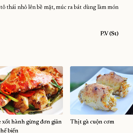
a tô thái nhỏ lên bề mặt, múc ra bát dùng làm món
P.V (St)
 xốt hành gừng đơn giản
Thịt gà cuộn cơm
chế biến