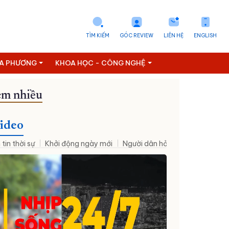
TÌM KIẾM
GÓC REVIEW
LIÊN HỆ
ENGLISH
ỊA PHƯƠNG
KHOA HỌC - CÔNG NGHỆ
m nhiều
ideo
 tin thời sự
Khởi động ngày mới
Người dân hỏi – Cơ quan nhà nư