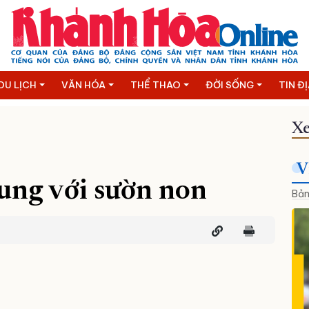
DU LỊCH
VĂN HÓA
THỂ THAO
ĐỜI SỐNG
TIN Đ
Xe
V
ung với sườn non
Bản