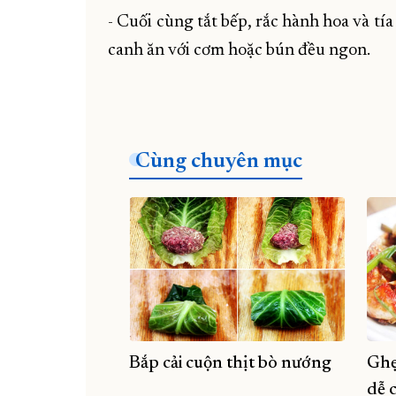
- Cuối cùng tắt bếp, rắc hành hoa và tí
canh ăn với cơm hoặc bún đều ngon.
Cùng chuyên mục
Bắp cải cuộn thịt bò nướng
Ghẹ
dễ 