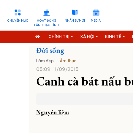
CHUYÊN MỤC
HOẠT ĐỘNG
NHÂN SỰ MỚI
MEDIA
LÃNH ĐẠO TỈNH
CHÍNH TRỊ
XÃ HỘI
KINH TẾ
Đời sống
Làm đẹp
Ẩm thực
05:09, 11/09/2015
Canh cà bát nấu b
Nguyên liệu: