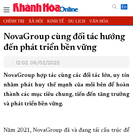
En
CHÍNH TRỊ
XÃ HỘI
KINH TẾ
DU LỊCH
VĂN HÓA
THỂ THAO
ĐỜI SỐNG
TIN ĐỊA PHƯƠNG
NovaGroup cùng đối tác hướng
KHOA HỌC - CÔNG NGHỆ
PHÁP LUẬT
BẠN ĐỌC
PHÓNG SỰ
đến phát triển bền vững
THẾ GIỚI
MULTIMEDIA
VIDEO
ĐỌC BÁO ONLINE
PODCAST
THÔNG TIN - QUẢNG CÁO
12:02, 06/02/2022
QUY HOẠCH TỈNH KHÁNH HÒA
NovaGroup hợp tác cùng các đối tác lớn, uy tín
TRƯỜNG SA BIỂN ĐẢO QUÊ HƯƠNG
nhằm phát huy thế mạnh của mỗi bên để hoàn
CHUNG TAY CẢI CÁCH HÀNH CHÍNH
thành các mục tiêu chung, tiến đến tăng trưởng
XÂY DỰNG NÔNG THÔN MỚI
LỊCH CẮT ĐIỆN
và phát triển bền vững.
TÀU - XE - MÁY BAY
KỶ NIỆM 370 NĂM XÂY DỰNG VÀ PHÁT TRIỂN TỈNH KHÁNH HÒA
Năm 2021, NovaGroup đã và đang tái cấu trúc để
KHOẢNH KHẮC ĐẸP XỨ TRẦM