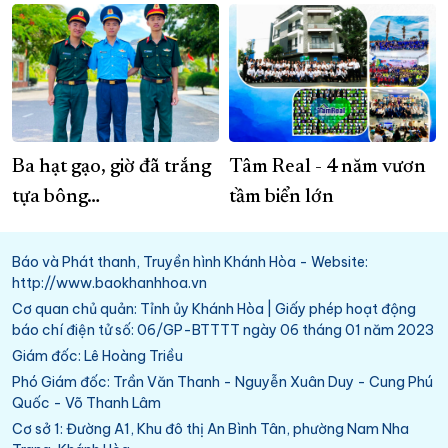
Ba hạt gạo, giờ đã trắng
Tâm Real - 4 năm vươn
tựa bông…
tầm biển lớn
Báo và Phát thanh, Truyền hình Khánh Hòa - Website:
http://www.baokhanhhoa.vn
Cơ quan chủ quản: Tỉnh ủy Khánh Hòa | Giấy phép hoạt động
báo chí điện tử số: 06/GP-BTTTT ngày 06 tháng 01 năm 2023
Giám đốc: Lê Hoàng Triều
Phó Giám đốc: Trần Văn Thanh - Nguyễn Xuân Duy - Cung Phú
Quốc - Võ Thanh Lâm
Cơ sở 1: Đường A1, Khu đô thị An Bình Tân, phường Nam Nha