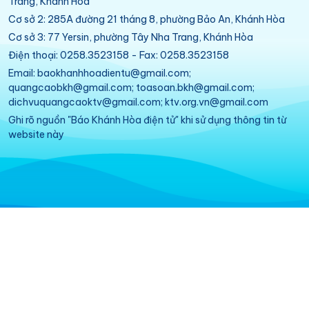
Trang, Khánh Hòa
Cơ sở 2: 285A đường 21 tháng 8, phường Bảo An, Khánh Hòa
Cơ sở 3: 77 Yersin, phường Tây Nha Trang, Khánh Hòa
Điện thoại: 0258.3523158 - Fax: 0258.3523158
Email: baokhanhhoadientu@gmail.com;
quangcaobkh@gmail.com; toasoan.bkh@gmail.com;
dichvuquangcaoktv@gmail.com; ktv.org.vn@gmail.com
Ghi rõ nguồn "Báo Khánh Hòa điện tử" khi sử dụng thông tin từ
website này