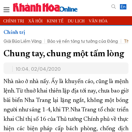
En
CHÍNH TRỊ
XÃ HỘI
KINH TẾ
DU LỊCH
VĂN HÓA
THỂ THAO
ĐỜI SỐNG
TIN ĐỊA PHƯƠNG
Chính trị
Giải Búa Liềm Vàng
Bảo vệ nền tảng tư tưởng của Đảng
Thờ
KHOA HỌC - CÔNG NGHỆ
PHÁP LUẬT
BẠN ĐỌC
PHÓNG SỰ
THẾ GIỚI
MULTIMEDIA
VIDEO
ĐỌC BÁO ONLINE
Chung tay, chung một tấm lòng
PODCAST
THÔNG TIN - QUẢNG CÁO
10:04, 02/04/2020
QUY HOẠCH TỈNH KHÁNH HÒA
Nhà nào ở nhà nấy. Ấy là khuyến cáo, cũng là mệnh
TRƯỜNG SA BIỂN ĐẢO QUÊ HƯƠNG
lệnh. Từ thuở khai thiên lập địa tới nay, chưa bao giờ
CHUNG TAY CẢI CÁCH HÀNH CHÍNH
bãi biển Nha Trang lại lặng ngắt, không một bóng
XÂY DỰNG NÔNG THÔN MỚI
LỊCH CẮT ĐIỆN
người như sáng 1-4, khi TP. Nha Trang tổ chức triển
TÀU - XE - MÁY BAY
khai Chỉ thị số 16 của Thủ tướng Chính phủ về thực
KỶ NIỆM 370 NĂM XÂY DỰNG VÀ PHÁT TRIỂN TỈNH KHÁNH HÒA
hiện các biện pháp cấp bách phòng, chống dịch
KHOẢNH KHẮC ĐẸP XỨ TRẦM