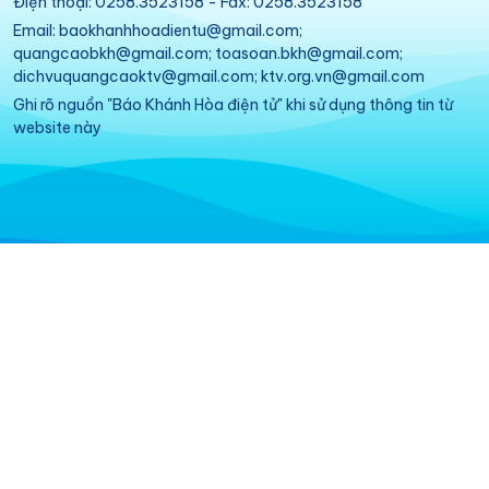
Điện thoại: 0258.3523158 - Fax: 0258.3523158
Email: baokhanhhoadientu@gmail.com;
quangcaobkh@gmail.com; toasoan.bkh@gmail.com;
dichvuquangcaoktv@gmail.com; ktv.org.vn@gmail.com
Ghi rõ nguồn "Báo Khánh Hòa điện tử" khi sử dụng thông tin từ
website này