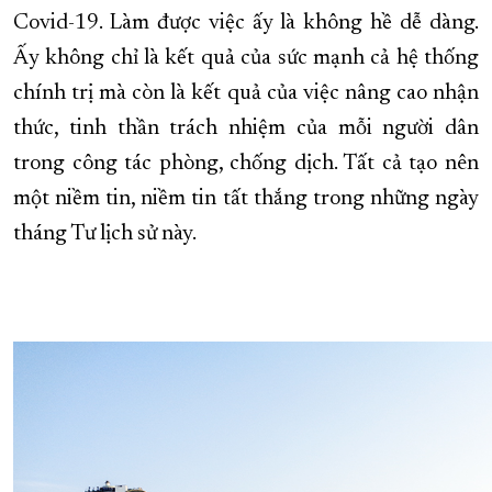
Covid-19. Làm được việc ấy là không hề dễ dàng.
XÂY DỰNG KHÁNH HÒA TRỞ THÀNH THÀNH PHỐ TRỰC THUỘC 
Ấy không chỉ là kết quả của sức mạnh cả hệ thống
ĐẠI HỘI ĐẢNG CÁC CẤP
TRANG CHỦ
VỀ BÁO KHÁNH HÒA
chính trị mà còn là kết quả của việc nâng cao nhận
thức, tinh thần trách nhiệm của mỗi người dân
trong công tác phòng, chống dịch. Tất cả tạo nên
một niềm tin, niềm tin tất thắng trong những ngày
tháng Tư lịch sử này.