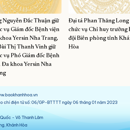
 Nguyễn Đắc Thuận giữ
Đại tá Phan Thăng Long 
c vụ Giám đốc Bệnh viện
chức vụ Chỉ huy trưởng 
khoa Yersin Nha Trang,
đội Biên phòng tỉnh Kh
Bùi Thị Thanh Vinh giữ
Hòa
c vụ Phó Giám đốc Bệnh
n Đa khoa Yersin Nha
ng
/www.baokhanhhoa.vn
báo chí điện tử số: 06/GP-BTTTT ngày 06 tháng 01 năm 2023
ú Quốc - Võ Thanh Lâm
ang, Khánh Hòa