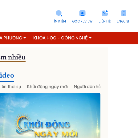
TÌM KIẾM
GÓC REVIEW
LIÊN HỆ
ENGLISH
ỊA PHƯƠNG
KHOA HỌC - CÔNG NGHỆ
m nhiều
Đưa NQ09 vào cuộc sống
ideo
 tin thời sự
Khởi động ngày mới
Người dân hỏi – Cơ quan nhà nư