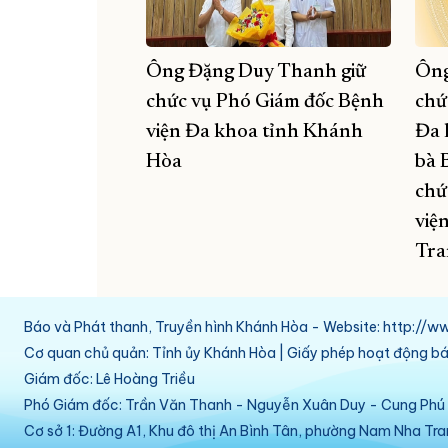
Ông Đặng Duy Thanh giữ
Ông
chức vụ Phó Giám đốc Bệnh
chứ
viện Đa khoa tỉnh Khánh
Đa 
Hòa
bà 
chứ
việ
Tra
Báo và Phát thanh, Truyền hình Khánh Hòa - Website: http:/
Cơ quan chủ quản: Tỉnh ủy Khánh Hòa | Giấy phép hoạt động 
Giám đốc: Lê Hoàng Triều
Phó Giám đốc: Trần Văn Thanh - Nguyễn Xuân Duy - Cung Ph
Cơ sở 1: Đường A1, Khu đô thị An Bình Tân, phường Nam Nha Tr