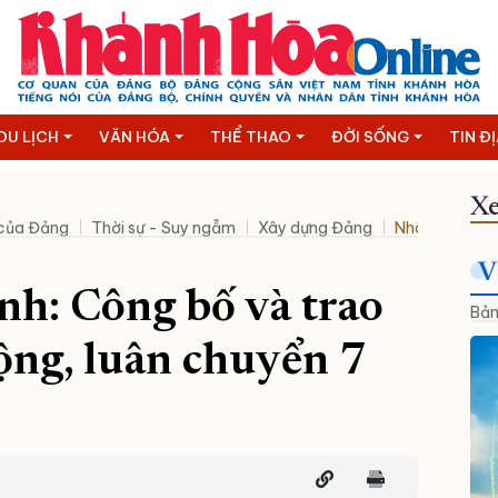
DU LỊCH
VĂN HÓA
THỂ THAO
ĐỜI SỐNG
TIN Đ
Xe
 của Đảng
Thời sự - Suy ngẫm
Xây dựng Đảng
Nhân sự mới
V
h: Công bố và trao
Bản
ộng, luân chuyển 7