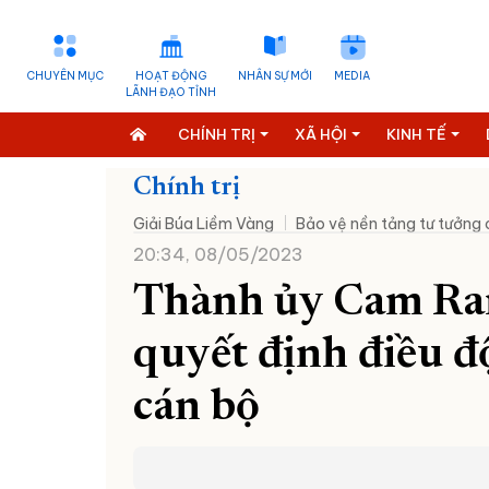
CHUYÊN MỤC
HOẠT ĐỘNG
NHÂN SỰ MỚI
MEDIA
LÃNH ĐẠO TỈNH
CHÍNH TRỊ
XÃ HỘI
KINH TẾ
Chính trị
Giải Búa Liềm Vàng
Bảo vệ nền tảng tư tưởng
20:34, 08/05/2023
Thành ủy Cam Ran
quyết định điều đ
cán bộ