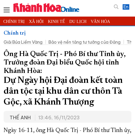
En
CHÍNH TRỊ
XÃ HỘI
KINH TẾ
DU LỊCH
VĂN HÓA
THỂ THAO
ĐỜI SỐNG
TIN ĐỊA PHƯƠNG
Chính trị
Giải Búa Liềm Vàng
Bảo vệ nền tảng tư tưởng của Đảng
Thờ
KHOA HỌC - CÔNG NGHỆ
PHÁP LUẬT
BẠN ĐỌC
PHÓNG SỰ
THẾ GIỚI
MULTIMEDIA
VIDEO
ĐỌC BÁO ONLINE
Ông Hà Quốc Trị - Phó Bí thư Tỉnh ủy,
Trưởng đoàn Đại biểu Quốc hội tỉnh
PODCAST
THÔNG TIN - QUẢNG CÁO
Khánh Hòa:
QUY HOẠCH TỈNH KHÁNH HÒA
Dự Ngày hội Đại đoàn kết toàn
TRƯỜNG SA BIỂN ĐẢO QUÊ HƯƠNG
dân tộc tại khu dân cư thôn Tà
CHUNG TAY CẢI CÁCH HÀNH CHÍNH
Gộc, xã Khánh Thượng
XÂY DỰNG NÔNG THÔN MỚI
LỊCH CẮT ĐIỆN
TÀU - XE - MÁY BAY
THẾ ANH
13:46, 16/11/2023
KỶ NIỆM 370 NĂM XÂY DỰNG VÀ PHÁT TRIỂN TỈNH KHÁNH HÒA
Ngày 16-11, ông Hà Quốc Trị - Phó Bí thư Tỉnh ủy,
KHOẢNH KHẮC ĐẸP XỨ TRẦM