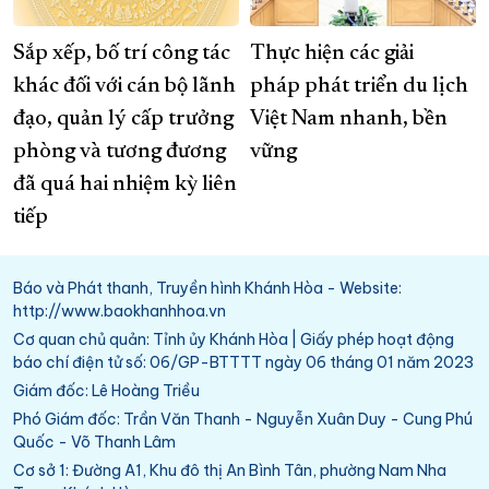
Sắp xếp, bố trí công tác
Thực hiện các giải
khác đối với cán bộ lãnh
pháp phát triển du lịch
đạo, quản lý cấp trưởng
Việt Nam nhanh, bền
phòng và tương đương
vững
đã quá hai nhiệm kỳ liên
tiếp
Báo và Phát thanh, Truyền hình Khánh Hòa - Website:
http://www.baokhanhhoa.vn
Cơ quan chủ quản: Tỉnh ủy Khánh Hòa | Giấy phép hoạt động
báo chí điện tử số: 06/GP-BTTTT ngày 06 tháng 01 năm 2023
Giám đốc: Lê Hoàng Triều
Phó Giám đốc: Trần Văn Thanh - Nguyễn Xuân Duy - Cung Phú
Quốc - Võ Thanh Lâm
Cơ sở 1: Đường A1, Khu đô thị An Bình Tân, phường Nam Nha