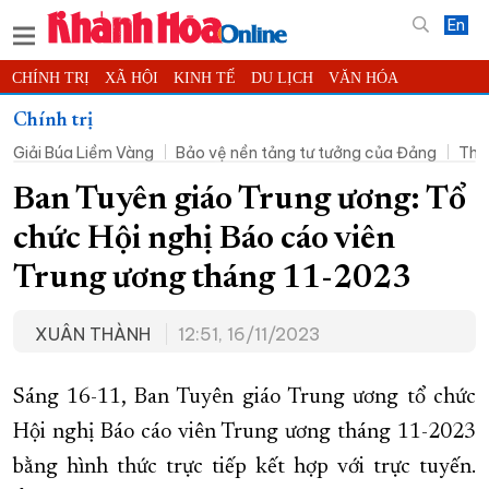
En
CHÍNH TRỊ
XÃ HỘI
KINH TẾ
DU LỊCH
VĂN HÓA
THỂ THAO
ĐỜI SỐNG
TIN ĐỊA PHƯƠNG
Chính trị
Giải Búa Liềm Vàng
Bảo vệ nền tảng tư tưởng của Đảng
Thờ
KHOA HỌC - CÔNG NGHỆ
PHÁP LUẬT
BẠN ĐỌC
PHÓNG SỰ
THẾ GIỚI
MULTIMEDIA
VIDEO
ĐỌC BÁO ONLINE
Ban Tuyên giáo Trung ương: Tổ
PODCAST
THÔNG TIN - QUẢNG CÁO
chức Hội nghị Báo cáo viên
QUY HOẠCH TỈNH KHÁNH HÒA
Trung ương tháng 11-2023
TRƯỜNG SA BIỂN ĐẢO QUÊ HƯƠNG
XUÂN THÀNH
12:51, 16/11/2023
CHUNG TAY CẢI CÁCH HÀNH CHÍNH
XÂY DỰNG NÔNG THÔN MỚI
LỊCH CẮT ĐIỆN
Sáng 16-11, Ban Tuyên giáo Trung ương tổ chức
TÀU - XE - MÁY BAY
Hội nghị Báo cáo viên Trung ương tháng 11-2023
KỶ NIỆM 370 NĂM XÂY DỰNG VÀ PHÁT TRIỂN TỈNH KHÁNH HÒA
bằng hình thức trực tiếp kết hợp với trực tuyến.
KHOẢNH KHẮC ĐẸP XỨ TRẦM