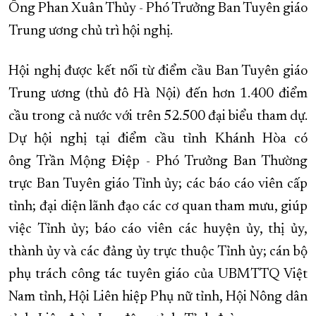
Ông Phan Xuân Thủy - Phó Trưởng Ban Tuyên giáo
XÂY DỰNG KHÁNH HÒA TRỞ THÀNH THÀNH PHỐ TRỰC THUỘC 
Trung ương chủ trì hội nghị.
ĐẠI HỘI ĐẢNG CÁC CẤP
TRANG CHỦ
VỀ BÁO KHÁNH HÒA
Hội nghị được kết nối từ điểm cầu Ban Tuyên giáo
Trung ương (thủ đô Hà Nội) đến hơn 1.400 điểm
cầu trong cả nước với trên 52.500 đại biểu tham dự.
Dự hội nghị tại điểm cầu tỉnh Khánh Hòa có
ông Trần Mộng Điệp - Phó Trưởng Ban Thường
trực Ban Tuyên giáo Tỉnh ủy; các báo cáo viên cấp
tỉnh; đại diện lãnh đạo các cơ quan tham mưu, giúp
việc Tỉnh ủy; báo cáo viên các huyện ủy, thị ủy,
thành ủy và các đảng ủy trực thuộc Tỉnh ủy; cán bộ
phụ trách công tác tuyên giáo của UBMTTQ Việt
Nam tỉnh, Hội Liên hiệp Phụ nữ tỉnh, Hội Nông dân