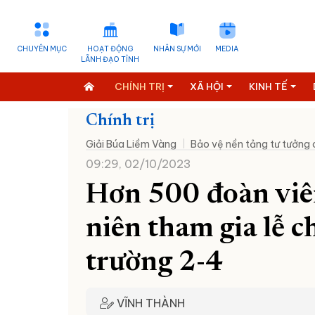
CHUYÊN MỤC
HOẠT ĐỘNG
NHÂN SỰ MỚI
MEDIA
LÃNH ĐẠO TỈNH
CHÍNH TRỊ
XÃ HỘI
KINH TẾ
Chính trị
Giải Búa Liềm Vàng
Bảo vệ nền tảng tư tưởng
09:29, 02/10/2023
Hơn 500 đoàn viên
niên tham gia lễ c
trường 2-4
VĨNH THÀNH