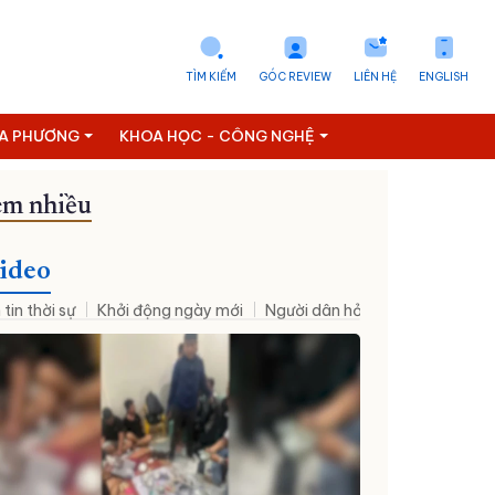
TÌM KIẾM
GÓC REVIEW
LIÊN HỆ
ENGLISH
ỊA PHƯƠNG
KHOA HỌC - CÔNG NGHỆ
m nhiều
Đưa NQ09 vào cuộc sống
ideo
 tin thời sự
Khởi động ngày mới
Người dân hỏi – Cơ quan nhà nư