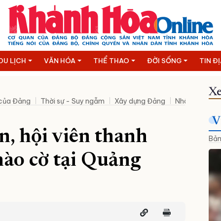
DU LỊCH
VĂN HÓA
THỂ THAO
ĐỜI SỐNG
TIN Đ
Xe
 của Đảng
Thời sự - Suy ngẫm
Xây dựng Đảng
Nhân sự mới
V
, hội viên thanh
Bản
hào cờ tại Quảng