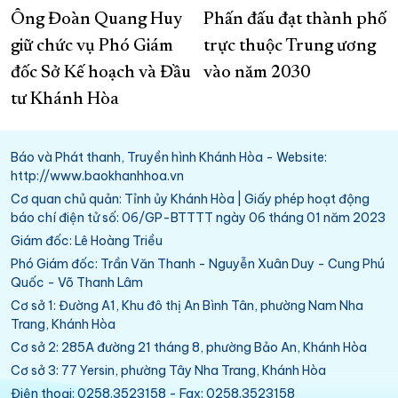
Ông Đoàn Quang Huy
Phấn đấu đạt thành phố
giữ chức vụ Phó Giám
trực thuộc Trung ương
đốc Sở Kế hoạch và Đầu
vào năm 2030
tư Khánh Hòa
Báo và Phát thanh, Truyền hình Khánh Hòa - Website:
http://www.baokhanhhoa.vn
Cơ quan chủ quản: Tỉnh ủy Khánh Hòa | Giấy phép hoạt động
báo chí điện tử số: 06/GP-BTTTT ngày 06 tháng 01 năm 2023
Giám đốc: Lê Hoàng Triều
Phó Giám đốc: Trần Văn Thanh - Nguyễn Xuân Duy - Cung Phú
Quốc - Võ Thanh Lâm
Cơ sở 1: Đường A1, Khu đô thị An Bình Tân, phường Nam Nha
Trang, Khánh Hòa
Cơ sở 2: 285A đường 21 tháng 8, phường Bảo An, Khánh Hòa
Cơ sở 3: 77 Yersin, phường Tây Nha Trang, Khánh Hòa
Điện thoại: 0258.3523158 - Fax: 0258.3523158