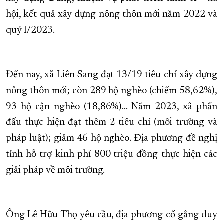
hội, kết quả xây dựng nông thôn mới năm 2022 và
XÂY DỰNG KHÁNH HÒA TRỞ THÀNH THÀNH PHỐ TRỰC THUỘC 
quý I/2023.
ĐẠI HỘI ĐẢNG CÁC CẤP
TRANG CHỦ
VỀ BÁO KHÁNH HÒA
Đến nay, xã Liên Sang đạt 13/19 tiêu chí xây dựng
nông thôn mới; còn 289 hộ nghèo (chiếm 58,62%),
93 hộ cận nghèo (18,86%)... Năm 2023, xã phấn
đấu thực hiện đạt thêm 2 tiêu chí (môi trường và
pháp luật); giảm 46 hộ nghèo. Địa phương đề nghị
tỉnh hỗ trợ kinh phí 800 triệu đồng thực hiện các
giải pháp về môi trường.
Ông Lê Hữu Thọ yêu cầu, địa phương cố gắng duy