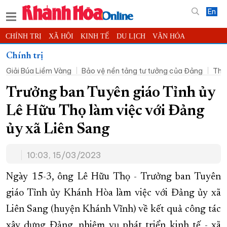
En
CHÍNH TRỊ
XÃ HỘI
KINH TẾ
DU LỊCH
VĂN HÓA
THỂ THAO
ĐỜI SỐNG
TIN ĐỊA PHƯƠNG
Chính trị
Giải Búa Liềm Vàng
Bảo vệ nền tảng tư tưởng của Đảng
Thờ
KHOA HỌC - CÔNG NGHỆ
PHÁP LUẬT
BẠN ĐỌC
PHÓNG SỰ
THẾ GIỚI
MULTIMEDIA
VIDEO
ĐỌC BÁO ONLINE
Trưởng ban Tuyên giáo Tỉnh ủy
PODCAST
THÔNG TIN - QUẢNG CÁO
Lê Hữu Thọ làm việc với Đảng
QUY HOẠCH TỈNH KHÁNH HÒA
ủy xã Liên Sang
TRƯỜNG SA BIỂN ĐẢO QUÊ HƯƠNG
10:03, 15/03/2023
CHUNG TAY CẢI CÁCH HÀNH CHÍNH
XÂY DỰNG NÔNG THÔN MỚI
LỊCH CẮT ĐIỆN
Ngày 15-3, ông Lê Hữu Thọ - Trưởng ban Tuyên
TÀU - XE - MÁY BAY
giáo Tỉnh ủy Khánh Hòa làm việc với Đảng ủy xã
Liên Sang (huyện Khánh Vĩnh) về kết quả công tác
KỶ NIỆM 370 NĂM XÂY DỰNG VÀ PHÁT TRIỂN TỈNH KHÁNH HÒA
xây dựng Đảng, nhiệm vụ phát triển kinh tế - xã
KHOẢNH KHẮC ĐẸP XỨ TRẦM