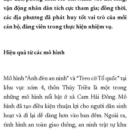
vận động nhân dân tích cực tham gia; đồng thời,
XÂY DỰNG KHÁNH HÒA TRỞ THÀNH THÀNH PHỐ TRỰC THUỘC 
các địa phương đã phát huy tốt vai trò của mỗi
ĐẠI HỘI ĐẢNG CÁC CẤP
TRANG CHỦ
VỀ BÁO KHÁNH HÒA
cán bộ, đảng viên trong thực hiện nhiệm vụ.
Hiệu quả từ các mô hình
Mô hình “Ánh đèn an ninh” và “Treo cờ Tổ quốc” tại
khu vực xóm 4, thôn Thủy Triều là một trong
những mô hình nổi bật ở xã Cam Hải Đông. Mô
hình đã tạo điều kiện thuận lợi cho người dân sinh
hoạt và đi lại dễ dàng hơn vào ban đêm. Ngoài ra,
tình hình an toàn giao thông, an ninh trật tự khu