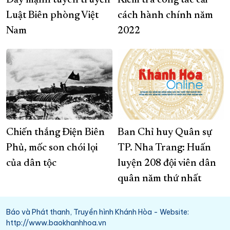
Đẩy mạnh tuyên truyền
Kiểm tra công tác cải
Luật Biên phòng Việt
cách hành chính năm
Nam
2022
Chiến thắng Điện Biên
Ban Chỉ huy Quân sự
Phủ, mốc son chói lọi
TP. Nha Trang: Huấn
của dân tộc
luyện 208 đội viên dân
quân năm thứ nhất
Báo và Phát thanh, Truyền hình Khánh Hòa - Website:
http://www.baokhanhhoa.vn