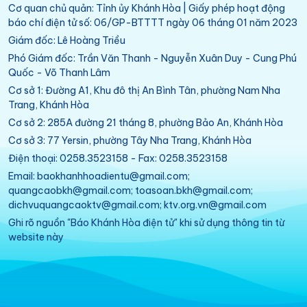
Cơ quan chủ quản: Tỉnh ủy Khánh Hòa | Giấy phép hoạt động
báo chí điện tử số: 06/GP-BTTTT ngày 06 tháng 01 năm 2023
Giám đốc: Lê Hoàng Triều
Phó Giám đốc: Trần Văn Thanh - Nguyễn Xuân Duy - Cung Phú
Quốc - Võ Thanh Lâm
Cơ sở 1: Đường A1, Khu đô thị An Bình Tân, phường Nam Nha
Trang, Khánh Hòa
Cơ sở 2: 285A đường 21 tháng 8, phường Bảo An, Khánh Hòa
Cơ sở 3: 77 Yersin, phường Tây Nha Trang, Khánh Hòa
Điện thoại: 0258.3523158 - Fax: 0258.3523158
Email: baokhanhhoadientu@gmail.com;
quangcaobkh@gmail.com; toasoan.bkh@gmail.com;
dichvuquangcaoktv@gmail.com; ktv.org.vn@gmail.com
Ghi rõ nguồn "Báo Khánh Hòa điện tử" khi sử dụng thông tin từ
website này