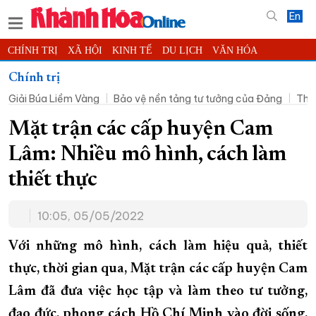
En
CHÍNH TRỊ
XÃ HỘI
KINH TẾ
DU LỊCH
VĂN HÓA
THỂ THAO
ĐỜI SỐNG
TIN ĐỊA PHƯƠNG
Chính trị
Giải Búa Liềm Vàng
Bảo vệ nền tảng tư tưởng của Đảng
Thờ
KHOA HỌC - CÔNG NGHỆ
PHÁP LUẬT
BẠN ĐỌC
PHÓNG SỰ
THẾ GIỚI
MULTIMEDIA
VIDEO
ĐỌC BÁO ONLINE
Mặt trận các cấp huyện Cam
PODCAST
THÔNG TIN - QUẢNG CÁO
Lâm: Nhiều mô hình, cách làm
QUY HOẠCH TỈNH KHÁNH HÒA
thiết thực
TRƯỜNG SA BIỂN ĐẢO QUÊ HƯƠNG
10:05, 05/05/2022
CHUNG TAY CẢI CÁCH HÀNH CHÍNH
XÂY DỰNG NÔNG THÔN MỚI
LỊCH CẮT ĐIỆN
Với những mô hình, cách làm hiệu quả, thiết
TÀU - XE - MÁY BAY
thực, thời gian qua, Mặt trận các cấp huyện Cam
Lâm đã đưa việc học tập và làm theo tư tưởng,
KỶ NIỆM 370 NĂM XÂY DỰNG VÀ PHÁT TRIỂN TỈNH KHÁNH HÒA
đạo đức, phong cách Hồ Chí Minh vào đời sống,
KHOẢNH KHẮC ĐẸP XỨ TRẦM