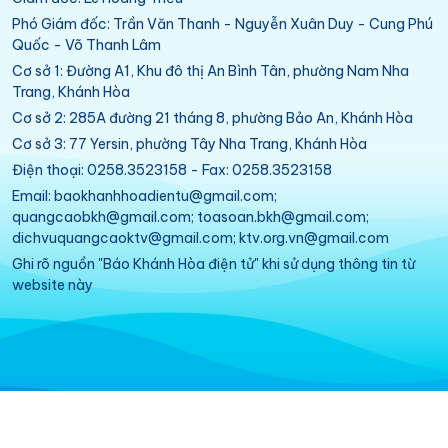
Phó Giám đốc: Trần Văn Thanh - Nguyễn Xuân Duy - Cung Phú
Quốc - Võ Thanh Lâm
Cơ sở 1: Đường A1, Khu đô thị An Bình Tân, phường Nam Nha
Trang, Khánh Hòa
Cơ sở 2: 285A đường 21 tháng 8, phường Bảo An, Khánh Hòa
Cơ sở 3: 77 Yersin, phường Tây Nha Trang, Khánh Hòa
Điện thoại: 0258.3523158 - Fax: 0258.3523158
Email: baokhanhhoadientu@gmail.com;
quangcaobkh@gmail.com; toasoan.bkh@gmail.com;
dichvuquangcaoktv@gmail.com; ktv.org.vn@gmail.com
Ghi rõ nguồn "Báo Khánh Hòa điện tử" khi sử dụng thông tin từ
website này