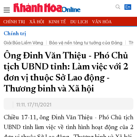
En
CHÍNH TRỊ
XÃ HỘI
KINH TẾ
DU LỊCH
VĂN HÓA
THỂ THAO
ĐỜI SỐNG
TIN ĐỊA PHƯƠNG
Chính trị
Giải Búa Liềm Vàng
Bảo vệ nền tảng tư tưởng của Đảng
Thờ
KHOA HỌC - CÔNG NGHỆ
PHÁP LUẬT
BẠN ĐỌC
PHÓNG SỰ
THẾ GIỚI
MULTIMEDIA
VIDEO
ĐỌC BÁO ONLINE
Ông Đinh Văn Thiệu - Phó Chủ
PODCAST
THÔNG TIN - QUẢNG CÁO
tịch UBND tỉnh: Làm việc với 2
QUY HOẠCH TỈNH KHÁNH HÒA
đơn vị thuộc Sở Lao động -
TRƯỜNG SA BIỂN ĐẢO QUÊ HƯƠNG
Thương binh và Xã hội
CHUNG TAY CẢI CÁCH HÀNH CHÍNH
11:11, 17/11/2021
XÂY DỰNG NÔNG THÔN MỚI
LỊCH CẮT ĐIỆN
TÀU - XE - MÁY BAY
Chiều 17-11, ông Đinh Văn Thiệu - Phó Chủ tịch
KỶ NIỆM 370 NĂM XÂY DỰNG VÀ PHÁT TRIỂN TỈNH KHÁNH HÒA
UBND tỉnh làm việc về tình hình hoạt động của 2
KHOẢNH KHẮC ĐẸP XỨ TRẦM