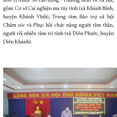
đơn vị thuộc Sở Lao động - Thương binh và Xã hội,
gồm: Cơ sở Cai nghiện ma túy tỉnh (xã Khánh Bình,
XÂY DỰNG KHÁNH HÒA TRỞ THÀNH THÀNH PHỐ TRỰC THUỘC 
huyện Khánh Vĩnh), Trung tâm Bảo trợ xã hội
ĐẠI HỘI ĐẢNG CÁC CẤP
TRANG CHỦ
VỀ BÁO KHÁNH HÒA
Chăm sóc và Phục hồi chức năng người tâm thần,
người rối nhiễu tâm trí tỉnh (xã Diên Phước, huyện
Diên Khánh).