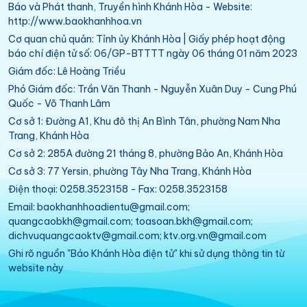
Báo và Phát thanh, Truyền hình Khánh Hòa - Website:
http://www.baokhanhhoa.vn
Cơ quan chủ quản: Tỉnh ủy Khánh Hòa | Giấy phép hoạt động
báo chí điện tử số: 06/GP-BTTTT ngày 06 tháng 01 năm 2023
Giám đốc: Lê Hoàng Triều
Phó Giám đốc: Trần Văn Thanh - Nguyễn Xuân Duy - Cung Phú
Quốc - Võ Thanh Lâm
Cơ sở 1: Đường A1, Khu đô thị An Bình Tân, phường Nam Nha
Trang, Khánh Hòa
Cơ sở 2: 285A đường 21 tháng 8, phường Bảo An, Khánh Hòa
Cơ sở 3: 77 Yersin, phường Tây Nha Trang, Khánh Hòa
Điện thoại: 0258.3523158 - Fax: 0258.3523158
Email: baokhanhhoadientu@gmail.com;
quangcaobkh@gmail.com; toasoan.bkh@gmail.com;
dichvuquangcaoktv@gmail.com; ktv.org.vn@gmail.com
Ghi rõ nguồn "Báo Khánh Hòa điện tử" khi sử dụng thông tin từ
website này