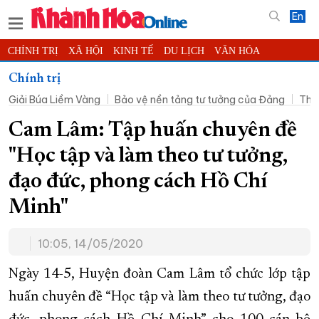
En
CHÍNH TRỊ
XÃ HỘI
KINH TẾ
DU LỊCH
VĂN HÓA
THỂ THAO
ĐỜI SỐNG
TIN ĐỊA PHƯƠNG
Chính trị
Giải Búa Liềm Vàng
Bảo vệ nền tảng tư tưởng của Đảng
Thờ
KHOA HỌC - CÔNG NGHỆ
PHÁP LUẬT
BẠN ĐỌC
PHÓNG SỰ
THẾ GIỚI
MULTIMEDIA
VIDEO
ĐỌC BÁO ONLINE
Cam Lâm: Tập huấn chuyên đề
PODCAST
THÔNG TIN - QUẢNG CÁO
"Học tập và làm theo tư tưởng,
QUY HOẠCH TỈNH KHÁNH HÒA
đạo đức, phong cách Hồ Chí
TRƯỜNG SA BIỂN ĐẢO QUÊ HƯƠNG
Minh"
CHUNG TAY CẢI CÁCH HÀNH CHÍNH
10:05, 14/05/2020
XÂY DỰNG NÔNG THÔN MỚI
LỊCH CẮT ĐIỆN
TÀU - XE - MÁY BAY
Ngày 14-5, Huyện đoàn Cam Lâm tổ chức lớp tập
KỶ NIỆM 370 NĂM XÂY DỰNG VÀ PHÁT TRIỂN TỈNH KHÁNH HÒA
huấn chuyên đề “Học tập và làm theo tư tưởng, đạo
KHOẢNH KHẮC ĐẸP XỨ TRẦM