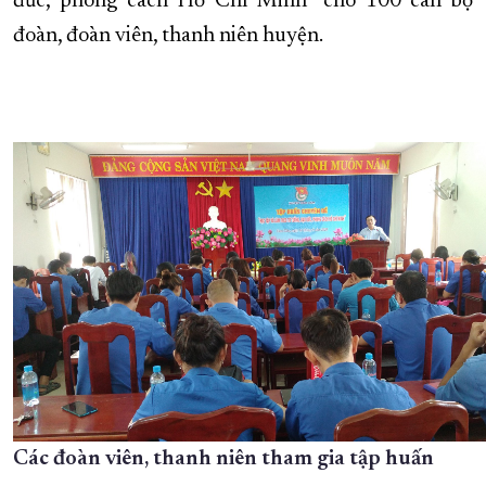
đức, phong cách Hồ Chí Minh” cho 100 cán bộ
đoàn, đoàn viên, thanh niên huyện.
XÂY DỰNG KHÁNH HÒA TRỞ THÀNH THÀNH PHỐ TRỰC THUỘC 
ĐẠI HỘI ĐẢNG CÁC CẤP
TRANG CHỦ
VỀ BÁO KHÁNH HÒA
Các đoàn viên, thanh niên tham gia tập huấn