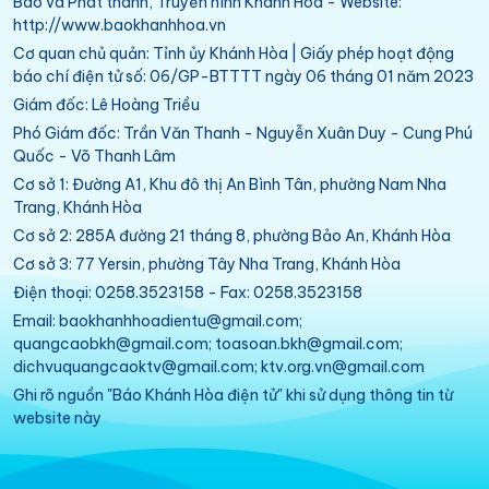
Báo và Phát thanh, Truyền hình Khánh Hòa - Website:
http://www.baokhanhhoa.vn
Cơ quan chủ quản: Tỉnh ủy Khánh Hòa | Giấy phép hoạt động
báo chí điện tử số: 06/GP-BTTTT ngày 06 tháng 01 năm 2023
Giám đốc: Lê Hoàng Triều
Phó Giám đốc: Trần Văn Thanh - Nguyễn Xuân Duy - Cung Phú
Quốc - Võ Thanh Lâm
Cơ sở 1: Đường A1, Khu đô thị An Bình Tân, phường Nam Nha
Trang, Khánh Hòa
Cơ sở 2: 285A đường 21 tháng 8, phường Bảo An, Khánh Hòa
Cơ sở 3: 77 Yersin, phường Tây Nha Trang, Khánh Hòa
Điện thoại: 0258.3523158 - Fax: 0258.3523158
Email: baokhanhhoadientu@gmail.com;
quangcaobkh@gmail.com; toasoan.bkh@gmail.com;
dichvuquangcaoktv@gmail.com; ktv.org.vn@gmail.com
Ghi rõ nguồn "Báo Khánh Hòa điện tử" khi sử dụng thông tin từ
website này