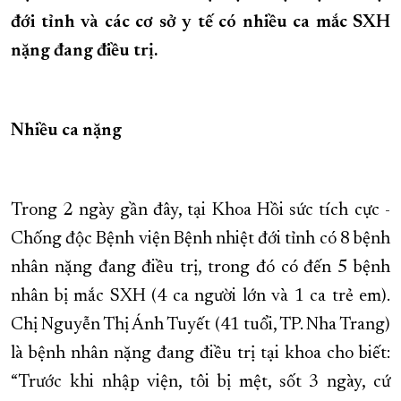
đới tỉnh và các cơ sở y tế có nhiều ca mắc SXH
XÂY DỰNG KHÁNH HÒA TRỞ THÀNH THÀNH PHỐ TRỰC THUỘC 
nặng đang điều trị.
ĐẠI HỘI ĐẢNG CÁC CẤP
TRANG CHỦ
VỀ BÁO KHÁNH HÒA
Nhiều ca nặng
Trong 2 ngày gần đây, tại Khoa Hồi sức tích cực -
Chống độc Bệnh viện Bệnh nhiệt đới tỉnh có 8 bệnh
nhân nặng đang điều trị, trong đó có đến 5 bệnh
nhân bị mắc SXH (4 ca người lớn và 1 ca trẻ em).
Chị Nguyễn Thị Ánh Tuyết (41 tuổi, TP. Nha Trang)
là bệnh nhân nặng đang điều trị tại khoa cho biết:
“Trước khi nhập viện, tôi bị mệt, sốt 3 ngày, cứ