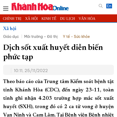
En
CHÍNH TRỊ
XÃ HỘI
KINH TẾ
DU LỊCH
VĂN HÓA
THỂ THAO
ĐỜI SỐNG
TIN ĐỊA PHƯƠNG
Xã hội
Giáo dục
Môi trường – Đô thị
Y tế - Sức khỏe
KHOA HỌC - CÔNG NGHỆ
PHÁP LUẬT
BẠN ĐỌC
PHÓNG SỰ
THẾ GIỚI
MULTIMEDIA
VIDEO
ĐỌC BÁO ONLINE
Dịch sốt xuất huyết diễn biến
PODCAST
THÔNG TIN - QUẢNG CÁO
phức tạp
QUY HOẠCH TỈNH KHÁNH HÒA
10:11, 25/11/2022
TRƯỜNG SA BIỂN ĐẢO QUÊ HƯƠNG
CHUNG TAY CẢI CÁCH HÀNH CHÍNH
Theo báo cáo của Trung tâm Kiểm soát bệnh tật
tỉnh Khánh Hòa (CDC), đến ngày 23-11, toàn
XÂY DỰNG NÔNG THÔN MỚI
LỊCH CẮT ĐIỆN
tỉnh ghi nhận 4.203 trường hợp mắc sốt xuất
TÀU - XE - MÁY BAY
huyết (SXH), trong đó có 2 ca tử vong ở huyện
KỶ NIỆM 370 NĂM XÂY DỰNG VÀ PHÁT TRIỂN TỈNH KHÁNH HÒA
Vạn Ninh và Cam Lâm. Tại Bệnh viện Bệnh nhiệt
KHOẢNH KHẮC ĐẸP XỨ TRẦM