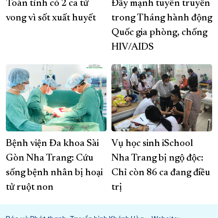
Toàn tỉnh có 2 ca tử
Đẩy mạnh tuyên truyền
vong vì sốt xuất huyết
trong Tháng hành động
Quốc gia phòng, chống
HIV/AIDS
Bệnh viện Đa khoa Sài
Vụ học sinh iSchool
Gòn Nha Trang: Cứu
Nha Trang bị ngộ độc:
sống bệnh nhân bị hoại
Chỉ còn 86 ca đang điều
tử ruột non
trị